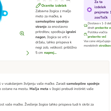
Za ta
Ocenite izdelek
izdelek
Zabavna žogica z mačjo
prejmete 
meto za mačke,
s
zooTočk
samolepilno spodnjo
Dostava v 1-3 de
stranjo
za enostavno
dneh
preberite v
pritrditev, spodbuja
igralni
Politika vračila
nagon
, žogica se vrti v
preberite več
Vse cene vključujej
držalu, lahko prispeva k
morebitnih
stroškov
negi zob, velikost: približno
5 cm
naprej...
t v vsakdanjem življenju vaše mačke. Zaradi
samolepilne spodnje
no ostane na mestu.
Mačja meta
v žogici prebudi instinkt vaše
st vaše mačke. Žvečenje žogice lahko prispeva tudi k skrbi za