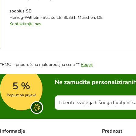
zooplus SE
Herzog-Wilhelm-Straße 18, 80331, München, DE
Kontaktirajte nas
*PMC = priporočena maloprodajna cena **
Pogoji
Ne zamudite personalizirani
5 %
Popust ob prijavi!
Izberite svojega hišnega ljubljenčk
Informacije
Prednosti