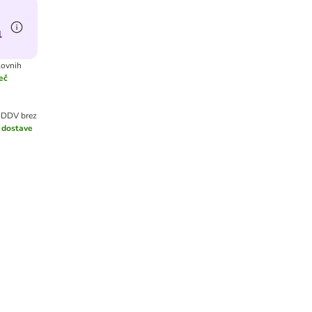
1
lovnih
eč
o DDV
brez
 dostave