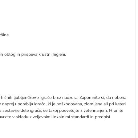
ršine.
 oblog in prispeva k ustni higieni.
 hišnih ljubljenčkov z igračo brez nadzora. Zapomnite si, da nobena
 naprej uporablja igračo, ki je poškodovana, zlomljena ali pri kateri
e sestavne dele igrače, se takoj posvetujte z veterinarjem. Hranite
rzite v skladu z veljavnimi lokalnimi standardi in predpisi.