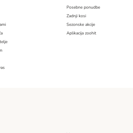
Posebne ponudbe
Zadnji kosi
dami
Sezonske akcije
ča
Aplikacija zoohit
telje
am
vas