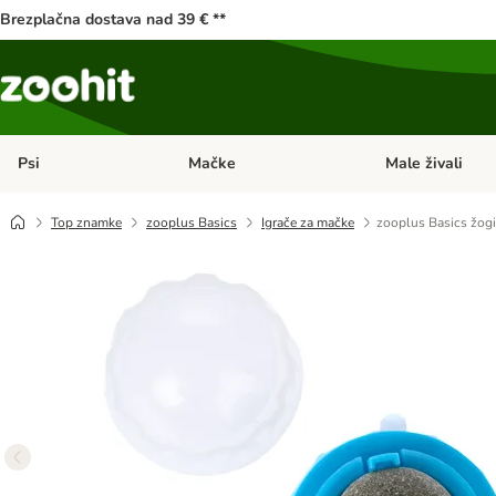
Brezplačna dostava nad 39 € **
Psi
Mačke
Male živali
Odprite meni kategorij: Psi
Odprite meni kateg
Top znamke
zooplus Basics
Igrače za mačke
zooplus Basics žog