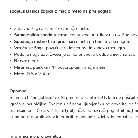
zooplus Basics žogica z mačjo meto na prvi pogled:
Zabavna žogica za mačke z mačjo meto.
Samolepilna spodnja stran
: enostavna pritrditev na različne pov
Spodbuja instinkt za igro
: mačja meta prebudi lovski nagon.
Vrteča se žoga
: povečuje radovednost in zabavo med igro.
Podpira nego zob: žvečenje lahko prispeva k odstranjevanju zobnih
Barva:
modra.
Material:
plastika (PP, polipropilen), mačja meta.
Mere
: Ø 5 x V 4 cm.
Opomba:
Samo za hišne ljubljenčke. Ni primerno za otroke! Nikoli ne puščajte
igrača ni neuničljiva. Svojemu hišnemu ljubljenčku ne dovolite, da še
manjkajo deli. Če je vaš hišni ljubljenček po nesreči pogoltnil majhn
stran od toplotnih virov in odprtih plamenov. Izdelek in embalažo zav
Informacije o proizvajalcu