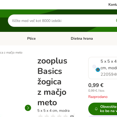
Konta
Iskanje
izdelkov
Ptice
Dietna hrana
orij: Mačke
Odprite meni kategorij: Male živali
Odprite meni kategorij: Ptice
ica z mačjo meto
zooplus
5 x 5 x 4
cm, mod
Basics
220594
žogica
0,99 €
z mačjo
0,99 € / kos
Razprodano
meto
Obvestite
5 x 5 x 4 cm, modra
ko bo na 
(
0
)