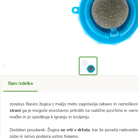
Opis izdelka
zooplus Basics žogica z mačjo meto zagotavlja zabavo in raznolikos
strani
ga je mogoče enostavno pritrditi na različne površine in var
mačke in jo spodbuja k igranju in lovljenju.
Dodaten poudarek: Žogica
se vrti v držalu
, kar še poveča radovedno
zobe in igrivo podpira ustno higieno.