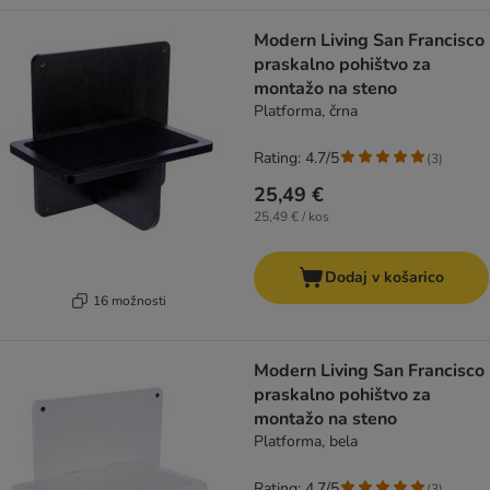
Modern Living San Francisco
praskalno pohištvo za
montažo na steno
Platforma, črna
Rating: 4.7/5
(
3
)
25,49 €
25,49 € / kos
Dodaj v košarico
16 možnosti
Modern Living San Francisco
praskalno pohištvo za
montažo na steno
Platforma, bela
Rating: 4.7/5
(
3
)