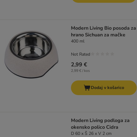
Modern Living Bio posoda za
hrano Sichuan za mačke
400 ml
Not Rated
2,99 €
2,99 € / kos
Dodaj v košarico
Modern Living podloga za
okensko polico Cidra
D 60 x Š 26 x V 2 cm