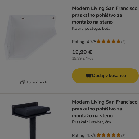
Modern Living San Francisco
praskalno pohištvo za
montažo na steno
Kotna postelja, bela
Rating: 4.7/5
(
3
)
19,99 €
19,99 € / kos
Dodaj v košarico
16 možnosti
Modern Living San Francisco
praskalno pohištvo za
montažo na steno
Praskalni steber, črn
Rating: 4.7/5
(
3
)