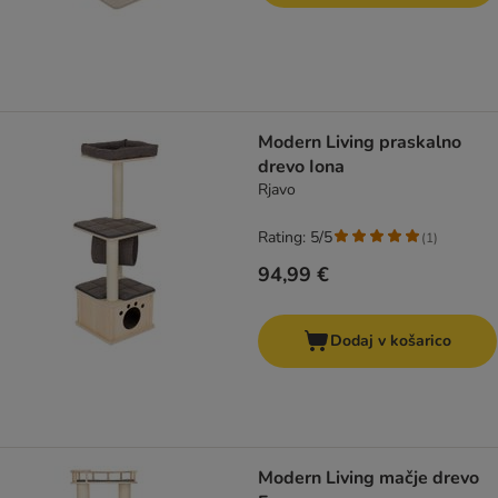
Modern Living praskalno
drevo Iona
Rjavo
Rating: 5/5
(
1
)
94,99 €
Dodaj v košarico
Modern Living mačje drevo