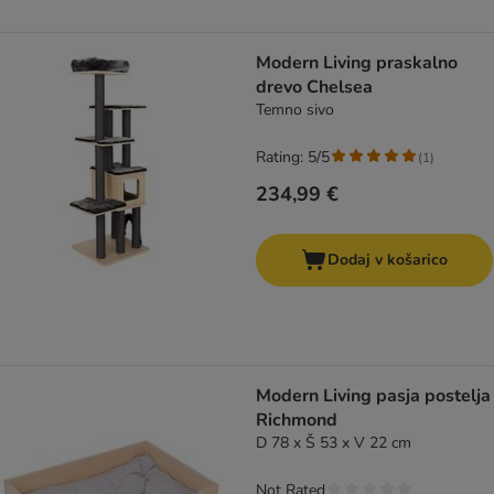
Modern Living praskalno
drevo Chelsea
Temno sivo
Rating: 5/5
(
1
)
234,99 €
Dodaj v košarico
Modern Living pasja postelja
Richmond
D 78 x Š 53 x V 22 cm
Not Rated