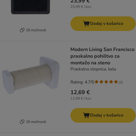
23,99 €
23,99 € / kos
Dodaj v košarico
16 možnosti
Modern Living San Francisco
praskalno pohištvo za
montažo na steno
Praskalna stopnica, bela
Rating: 4.7/5
(
3
)
12,69 €
12,69 € / kos
Dodaj v košarico
16 možnosti