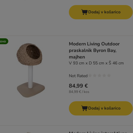
Dodaj v košarico
ovo
Modern Living Outdoor
praskalnik Byron Bay,
majhen
V 93 cm x D 55 cm x Š 46 cm
Not Rated
84,99 €
84,99 € / kos
Dodaj v košarico