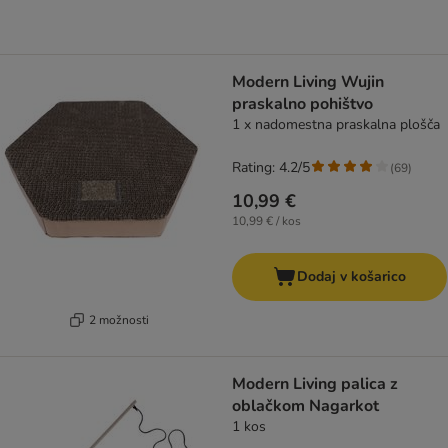
Modern Living Wujin
praskalno pohištvo
1 x nadomestna praskalna plošča
Rating: 4.2/5
(
69
)
10,99 €
10,99 € / kos
Dodaj v košarico
2 možnosti
Modern Living palica z
oblačkom Nagarkot
1 kos