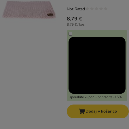
Not Rated
8,79 €
8,79 € / kos
Uporabite kupon - prihranite -15%
Dodaj v košarico