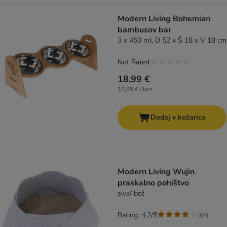
Modern Living Bohemian
bambusov bar
3 x 450 ml, D 52 x Š 18 x V 18 cm
Not Rated
18,99 €
18,99 € / kos
Dodaj v košarico
Modern Living Wujin
praskalno pohištvo
siva/ bež
Rating: 4.2/5
(
69
)