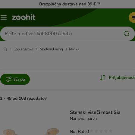
Brezplačna dostava nad 39 € **
Meni
kataloga
Iskanje
izdelkov
Top znamke
Modern Living
Mačke
Priljubljenost
Išči po
1 - 48 od 108 rezultatov
product items have been changed
Stenski viseči most Sia
Naravna barva
Not Rated