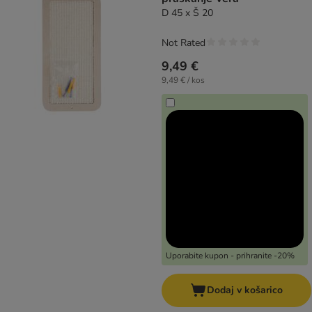
D 45 x Š 20
Not Rated
9,49 €
9,49 € / kos
Uporabite kupon - prihranite -20%
Dodaj v košarico