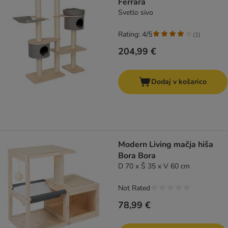
Ferrara
Svetlo sivo
Rating: 4/5
(
1
)
204,99 €
Dodaj v košarico
Modern Living mačja hiša
Bora Bora
D 70 x Š 35 x V 60 cm
Not Rated
78,99 €