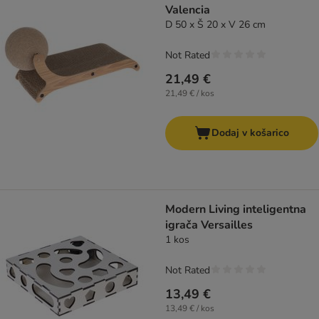
Valencia
D 50 x Š 20 x V 26 cm
Not Rated
21,49 €
21,49 € / kos
Dodaj v košarico
Modern Living inteligentna
igrača Versailles
1 kos
Not Rated
13,49 €
13,49 € / kos