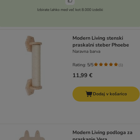
Izbirate lahko med več kot 8.000 izdelki
Modern Living stenski
praskalni steber Phoebe
Naravna barva
Rating: 5/5
(
1
)
11,99 €
Dodaj v košarico
Modern Living podloga za
praskanje Vera