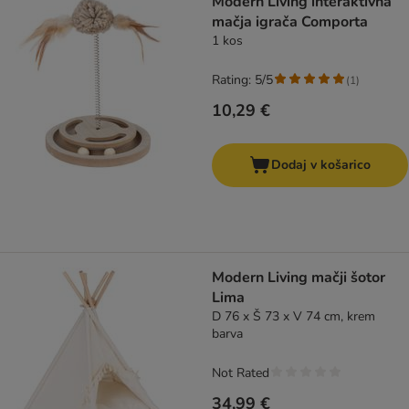
Modern Living interaktivna
mačja igrača Comporta
1 kos
Rating: 5/5
(
1
)
10,29 €
Dodaj v košarico
Modern Living mačji šotor
Lima
D 76 x Š 73 x V 74 cm, krem
barva
Not Rated
34,99 €