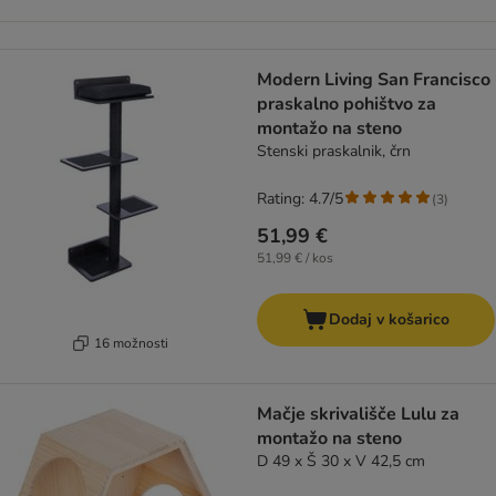
Modern Living San Francisco
praskalno pohištvo za
montažo na steno
Stenski praskalnik, črn
Rating: 4.7/5
(
3
)
51,99 €
51,99 € / kos
Dodaj v košarico
16 možnosti
Mačje skrivališče Lulu za
montažo na steno
D 49 x Š 30 x V 42,5 cm