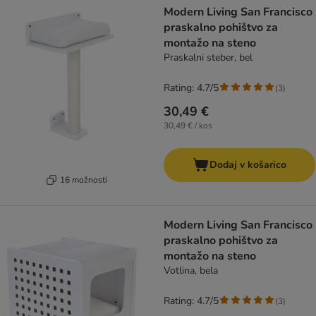
Modern Living San Francisco
praskalno pohištvo za
montažo na steno
Praskalni steber, bel
Rating: 4.7/5
(
3
)
30,49 €
30,49 € / kos
Dodaj v košarico
16 možnosti
Modern Living San Francisco
praskalno pohištvo za
montažo na steno
Votlina, bela
Rating: 4.7/5
(
3
)