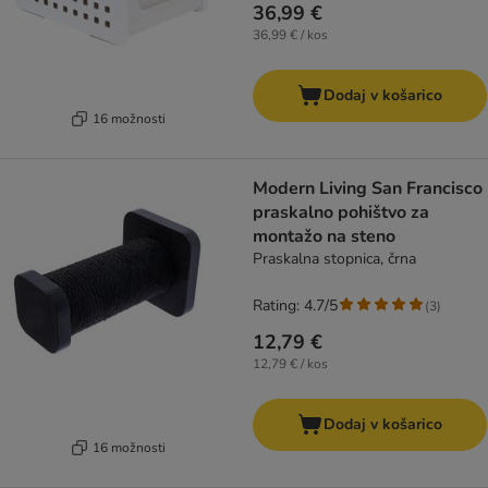
36,99 €
36,99 € / kos
Dodaj v košarico
16 možnosti
Modern Living San Francisco
praskalno pohištvo za
montažo na steno
Praskalna stopnica, črna
Rating: 4.7/5
(
3
)
12,79 €
12,79 € / kos
Dodaj v košarico
16 možnosti