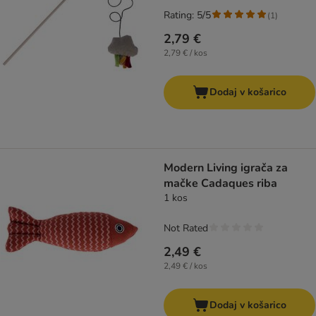
Rating: 5/5
(
1
)
2,79 €
2,79 € / kos
Dodaj v košarico
Modern Living igrača za
mačke Cadaques riba
1 kos
Not Rated
2,49 €
2,49 € / kos
Dodaj v košarico