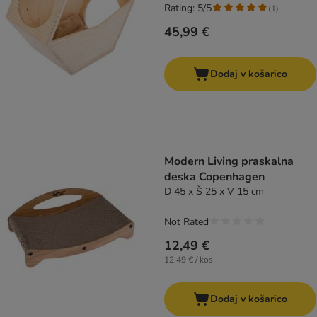
Rating: 5/5
(
1
)
45,99 €
Dodaj v košarico
Modern Living praskalna
deska Copenhagen
D 45 x Š 25 x V 15 cm
Not Rated
12,49 €
12,49 € / kos
Dodaj v košarico