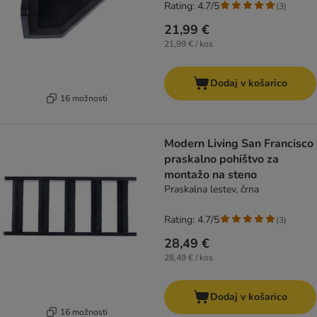
Rating: 4.7/5
(
3
)
21,99 €
21,99 € / kos
Dodaj v košarico
16 možnosti
Modern Living San Francisco
praskalno pohištvo za
montažo na steno
Praskalna lestev, črna
Rating: 4.7/5
(
3
)
28,49 €
28,49 € / kos
Dodaj v košarico
16 možnosti