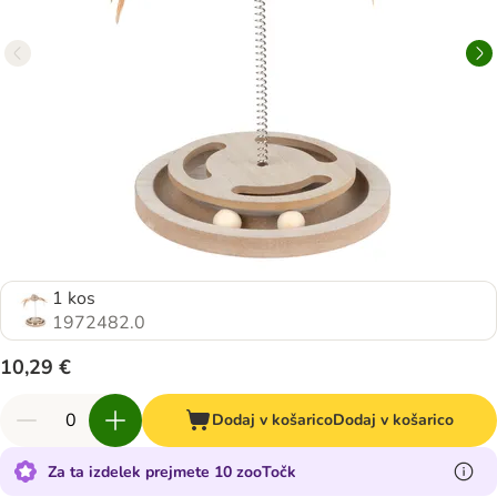
1 kos
1972482.0
10,29 €
Dodaj v košarico
Dodaj v košarico
Za ta izdelek prejmete 10 zooTočk