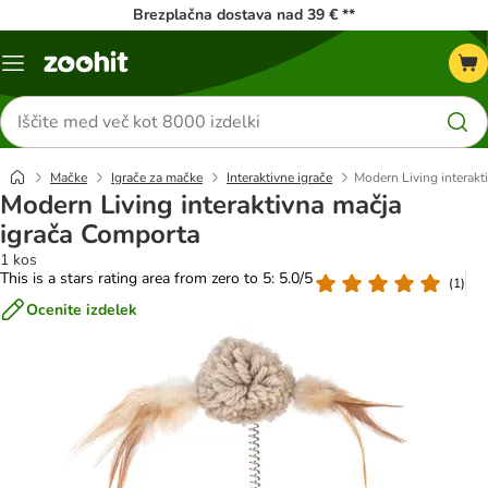
Brezplačna dostava nad 39 € **
Meni
kataloga
Iskanje
izdelkov
Mačke
Igrače za mačke
Interaktivne igrače
Modern Living interakt
Modern Living interaktivna mačja
igrača Comporta
1 kos
This is a stars rating area from zero to 5: 5.0/5
(
1
)
Ocenite izdelek