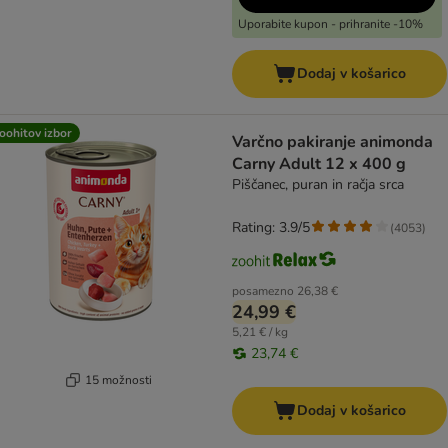
Uporabite kupon - prihranite -10%
Dodaj v košarico
oohitov izbor
Varčno pakiranje animonda
Carny Adult 12 x 400 g
Piščanec, puran in račja srca
Rating: 3.9/5
(
4053
)
posamezno
26,38 €
24,99 €
5,21 € / kg
23,74 €
15 možnosti
Dodaj v košarico