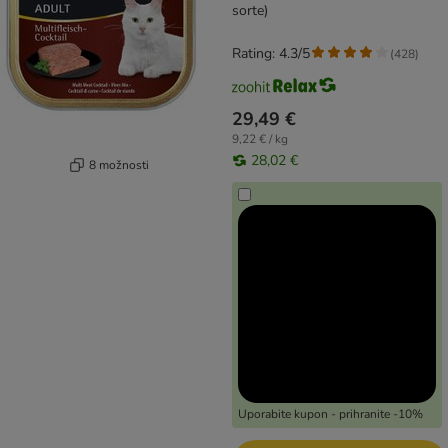
sorte)
Rating: 4.3/5
(
428
)
29,49 €
9,22 € / kg
28,02 €
8 možnosti
Uporabite kupon - prihranite -10%