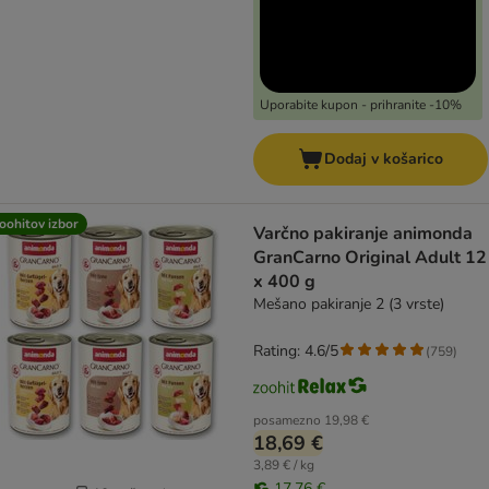
Uporabite kupon - prihranite -10%
Dodaj v košarico
oohitov izbor
Varčno pakiranje animonda
GranCarno Original Adult 12
x 400 g
Mešano pakiranje 2 (3 vrste)
Rating: 4.6/5
(
759
)
posamezno
19,98 €
18,69 €
3,89 € / kg
17,76 €