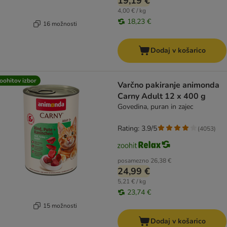
19,19 €
4,00 € / kg
18,23 €
16 možnosti
Dodaj v košarico
oohitov izbor
Varčno pakiranje animonda
Carny Adult 12 x 400 g
Govedina, puran in zajec
Rating: 3.9/5
(
4053
)
posamezno
26,38 €
24,99 €
5,21 € / kg
23,74 €
15 možnosti
Dodaj v košarico