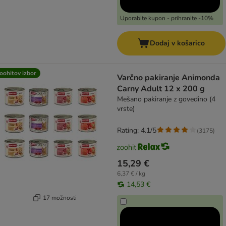
Uporabite kupon - prihranite -10%
Dodaj v košarico
oohitov izbor
Varčno pakiranje Animonda
Carny Adult 12 x 200 g
Mešano pakiranje z govedino (4
vrste)
Rating: 4.1/5
(
3175
)
15,29 €
6,37 € / kg
14,53 €
17 možnosti