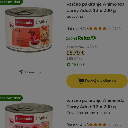
oohitov izbor
Varčno pakiranje Animonda
Carny Adult 12 x 200 g
Govedina
Rating: 4.1/5
(
3175
)
posamezno
16,58 €
15,79 €
6,58 € / kg
15,00 €
17 možnosti
Dodaj v košarico
oohitov izbor
Varčno pakiranje Animonda
Carny Adult 12 x 200 g
Govedina, puran in kozice
Rating: 4.1/5
(
3175
)