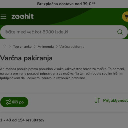
Brezplačna dostava nad 39 € **
Meni
kataloga
Iskanje
izdelkov
Top znamke
Animonda
Varčna pakiranja
Varčna pakiranja
Animonda ponuja pestro ponudbo visoko kakovostne hrane za mačke. To pomeni,
naravna prehrana posebej pripravljena za mačke. Na ta način boste svojim hišnim
ljubljenčkom dali celovito, zdravo in raznoliko prehrano.
Priljubljenost
Išči po
1 - 48 od 154 rezultatov