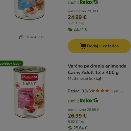
posamezno
28,38 €
24,99 €
5,21 € / kg
23,74 €
15 možnosti
Dodaj v košarico
oohitov izbor
Varčno pakiranje animonda
Carny Adult 12 x 400 g
Multimesni koktajl
Rating: 3.9/5
(
4053
)
posamezno
28,58 €
26,99 €
5,62 € / kg
25,64 €