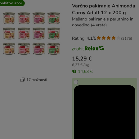
product items have been changed
oohitov izbor
Varčno pakiranje Animonda
Carny Adult 12 x 200 g
Mešano pakiranje s perutnino in
govedino (4 vrste)
Rating: 4.1/5
(
3175
)
15,29 €
6,37 € / kg
14,53 €
17 možnosti