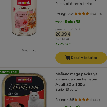
Puran, piščanec in kozice
Rating: 3.9/5
(
4053
)
posamezno
28,58 €
26,99 €
5,62 € / kg
25,64 €
15 možnosti
Dodaj v košarico
oohitov izbor
Mešano mega pakiranje
animonda vom Feinsten
Adult 32 x 100g
Senior (3 sorte)
Rating: 4.3/5
(
428
)