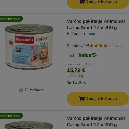
Dodaj v košarico
oohitov izbor
Varčno pakiranje Animonda
Carny Adult 12 x 200 g
Piščanec in losos
Rating: 4.1/5
(
3175
)
posamezno
16,38 €
15,79 €
6,58 € / kg
15,00 €
17 možnosti
Dodaj v košarico
oohitov izbor
Varčno pakiranje Animonda
Carny Adult 12 x 200 g