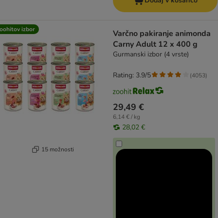
Dodaj v košarico
oohitov izbor
Varčno pakiranje animonda
Carny Adult 12 x 400 g
Gurmanski izbor (4 vrste)
Rating: 3.9/5
(
4053
)
29,49 €
6,14 € / kg
28,02 €
15 možnosti