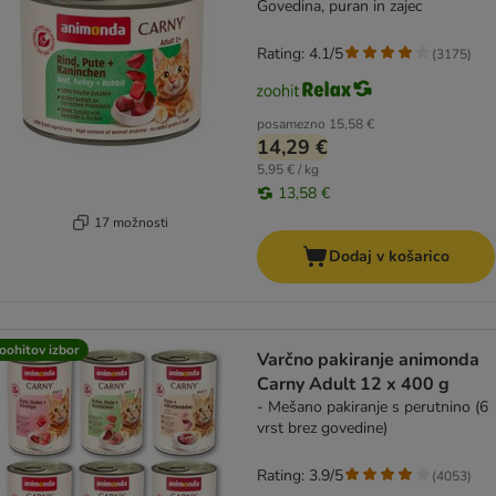
Govedina, puran in zajec
Rating: 4.1/5
(
3175
)
posamezno
15,58 €
14,29 €
5,95 € / kg
13,58 €
17 možnosti
Dodaj v košarico
oohitov izbor
Varčno pakiranje animonda
Carny Adult 12 x 400 g
- Mešano pakiranje s perutnino (6
vrst brez govedine)
Rating: 3.9/5
(
4053
)