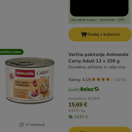
Uporabite kupon - prihranite -10%
Dodaj v košarico
oohitov izbor
Varčno pakiranje Animonda
Carny Adult 12 x 200 g
Govedina, piščanec in račja srca
Rating: 4.1/5
(
3175
)
posamezno
16,38 €
15,69 €
6,54 € / kg
14,91 €
17 možnosti