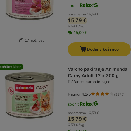
posamezno
16,58 €
15,79 €
6,58 € / kg
15,00 €
17 možnosti
Dodaj v košarico
oohitov izbor
Varčno pakiranje Animonda
Carny Adult 12 x 200 g
Piščanec, puran in zajec
Rating: 4.1/5
(
3175
)
posamezno
16,58 €
15,79 €
6,58 € / kg