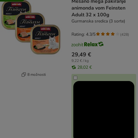
Mešano mega pakiranje
animonda vom Feinsten
Adult 32 x 100g
Gurmanska sredica (3 sorte)
Rating: 4.3/5
(
428
)
29,49 €
9,22 € / kg
28,02 €
8 možnosti