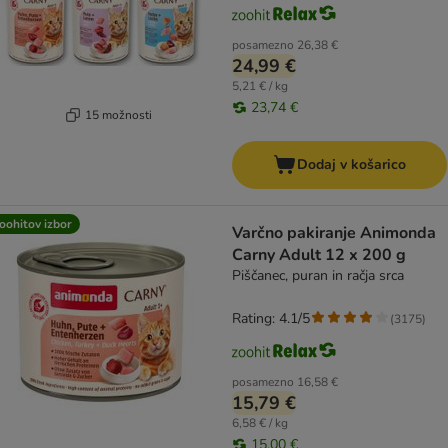
posamezno
26,38 €
24,99 €
5,21 € / kg
23,74 €
15 možnosti
Dodaj v košarico
oohitov izbor
Varčno pakiranje Animonda
Carny Adult 12 x 200 g
Piščanec, puran in račja srca
Rating: 4.1/5
(
3175
)
posamezno
16,58 €
15,79 €
6,58 € / kg
15,00 €