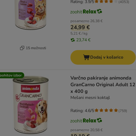
Rating: 3.9/5
(
4053
)
posamezno
26,38 €
24,99 €
5,21 € / kg
23,74 €
15 možnosti
Dodaj v košarico
oohitov izbor
Varčno pakiranje animonda
GranCarno Original Adult 12
x 400 g
Mešani mesni koktajl
Rating: 4.6/5
(
759
)
posamezno
20,58 €