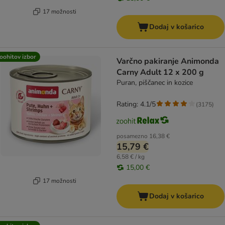
17 možnosti
Dodaj v košarico
oohitov izbor
Varčno pakiranje Animonda
Carny Adult 12 x 200 g
Puran, piščanec in kozice
Rating: 4.1/5
(
3175
)
posamezno
16,38 €
15,79 €
6,58 € / kg
15,00 €
17 možnosti
Dodaj v košarico