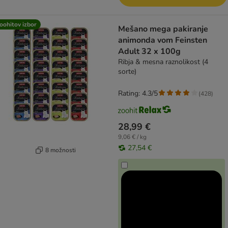
oohitov izbor
Mešano mega pakiranje
animonda vom Feinsten
Adult 32 x 100g
Ribja & mesna raznolikost (4
sorte)
Rating: 4.3/5
(
428
)
28,99 €
9,06 € / kg
27,54 €
8 možnosti