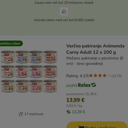
Zaupa nam več kot 10 milijonov strank
Izbirate lahko med več kot 8.000 izdelki
oohitov izbor
Varčno pakiranje Animonda
Carny Adult 12 x 200 g
Mešano pakiranje s perutnino (6
vrst - brez govedine)
Rating: 4.1/5
(
3175
)
posamezno
15,38 €
13,99 €
5,83 € / kg
13,29 €
17 možnosti