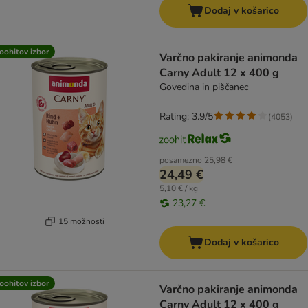
Dodaj v košarico
oohitov izbor
Varčno pakiranje animonda
Carny Adult 12 x 400 g
Govedina in piščanec
Rating: 3.9/5
(
4053
)
posamezno
25,98 €
24,49 €
5,10 € / kg
23,27 €
15 možnosti
Dodaj v košarico
oohitov izbor
Varčno pakiranje animonda
Carny Adult 12 x 400 g