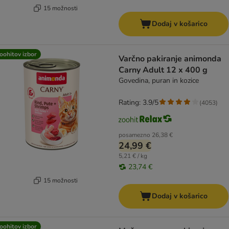
15 možnosti
Dodaj v košarico
oohitov izbor
Varčno pakiranje animonda
Carny Adult 12 x 400 g
Govedina, puran in kozice
Rating: 3.9/5
(
4053
)
posamezno
26,38 €
24,99 €
5,21 € / kg
23,74 €
15 možnosti
Dodaj v košarico
oohitov izbor