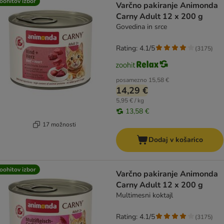
oohitov izbor
Varčno pakiranje Animonda
Carny Adult 12 x 200 g
Govedina in srce
Rating: 4.1/5
(
3175
)
posamezno
15,58 €
14,29 €
5,95 € / kg
13,58 €
17 možnosti
Dodaj v košarico
oohitov izbor
Varčno pakiranje Animonda
Carny Adult 12 x 200 g
Multimesni koktajl
Rating: 4.1/5
(
3175
)