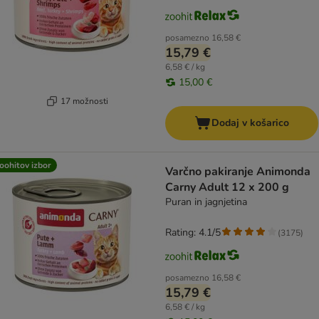
posamezno
16,58 €
15,79 €
6,58 € / kg
15,00 €
17 možnosti
Dodaj v košarico
oohitov izbor
Varčno pakiranje Animonda
Carny Adult 12 x 200 g
Puran in jagnjetina
Rating: 4.1/5
(
3175
)
posamezno
16,58 €
15,79 €
6,58 € / kg