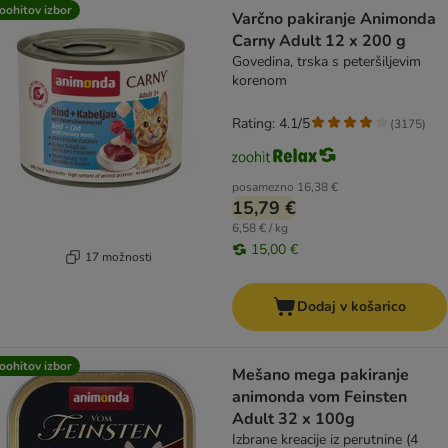
oohitov izbor
Varčno pakiranje Animonda
Carny Adult 12 x 200 g
Govedina, trska s peteršiljevim
korenom
Rating: 4.1/5
(
3175
)
posamezno
16,38 €
15,79 €
6,58 € / kg
15,00 €
17 možnosti
Dodaj v košarico
oohitov izbor
Mešano mega pakiranje
animonda vom Feinsten
Adult 32 x 100g
Izbrane kreacije iz perutnine (4