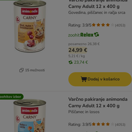
Varčno pakiranje animonda
Carny Adult 12 x 400 g
Govedina, piščanec in račja srca
Rating: 3.9/5
(
4053
)
posamezno
26,38 €
24,99 €
5,21 € / kg
23,74 €
15 možnosti
Dodaj v košarico
oohitov izbor
Varčno pakiranje animonda
Carny Adult 12 x 400 g
Piščanec in losos
Rating: 3.9/5
(
4053
)