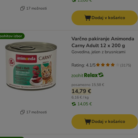
15,00 €
17 možnosti
Dodaj v košarico
oohitov izbor
Varčno pakiranje Animonda
Carny Adult 12 x 200 g
Govedina, jelen z brusnicami
Rating: 4.1/5
(
3175
)
posamezno
15,58 €
14,79 €
6,16 € / kg
14,05 €
17 možnosti
Dodaj v košarico