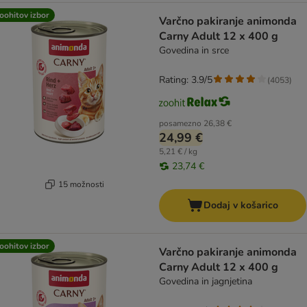
oohitov izbor
Varčno pakiranje animonda
Carny Adult 12 x 400 g
Govedina in srce
Rating: 3.9/5
(
4053
)
posamezno
26,38 €
24,99 €
5,21 € / kg
23,74 €
15 možnosti
Dodaj v košarico
oohitov izbor
Varčno pakiranje animonda
Carny Adult 12 x 400 g
Govedina in jagnjetina