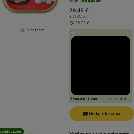
29,49 €
9,22 € / kg
28,02 €
8 možnosti
Uporabite kupon - prihranite -10%
Dodaj v košarico
oohitov izbor