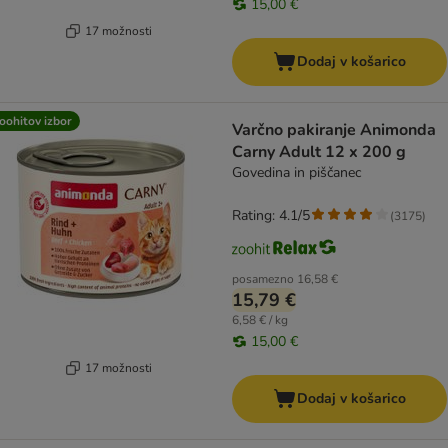
15,00 €
17 možnosti
Dodaj v košarico
oohitov izbor
Varčno pakiranje Animonda
Carny Adult 12 x 200 g
Govedina in piščanec
Rating: 4.1/5
(
3175
)
posamezno
16,58 €
15,79 €
6,58 € / kg
15,00 €
17 možnosti
Dodaj v košarico