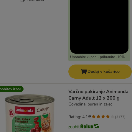
Uporabite kupon - prihranite -10%
Dodaj v košarico
oohitov izbor
Varčno pakiranje Animonda
Carny Adult 12 x 200 g
Govedina, puran in zajec
Rating: 4.1/5
(
3177
)