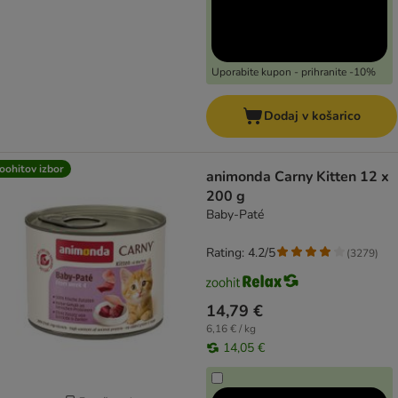
Uporabite kupon - prihranite -10%
Dodaj v košarico
oohitov izbor
animonda Carny Kitten 12 x
200 g
Baby-Paté
Rating: 4.2/5
(
3279
)
14,79 €
6,16 € / kg
14,05 €