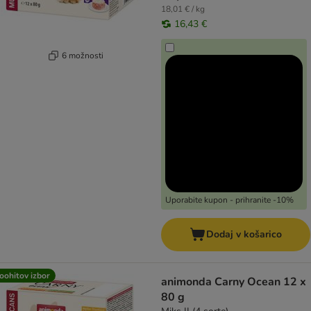
18,01 € / kg
16,43 €
6 možnosti
Uporabite kupon - prihranite -10%
Dodaj v košarico
oohitov izbor
animonda Carny Ocean 12 x
80 g