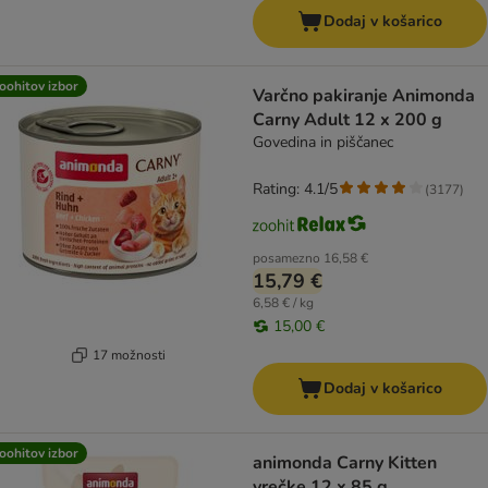
Dodaj v košarico
oohitov izbor
Varčno pakiranje Animonda
Carny Adult 12 x 200 g
Govedina in piščanec
Rating: 4.1/5
(
3177
)
posamezno
16,58 €
15,79 €
6,58 € / kg
15,00 €
17 možnosti
Dodaj v košarico
oohitov izbor
animonda Carny Kitten
vrečke 12 x 85 g