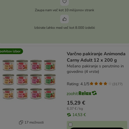
Zaupa nam več kot 10 milijonov strank
Izbirate lahko med več kot 8.000 izdelki
oohitov izbor
Varčno pakiranje Animonda
Carny Adult 12 x 200 g
Mešano pakiranje s perutnino in
govedino (4 vrste)
Rating: 4.1/5
(
3177
)
15,29 €
6,37 € / kg
14,53 €
17 možnosti