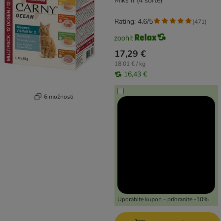
Miks II (4 sorte)
Rating: 4.6/5
(
471
)
17,29 €
18,01 € / kg
16,43 €
6 možnosti
Uporabite kupon - prihranite -10%