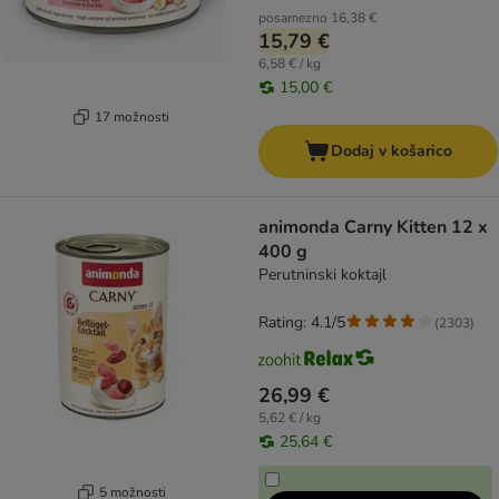
posamezno
16,38 €
15,79 €
6,58 € / kg
15,00 €
17 možnosti
Dodaj v košarico
animonda Carny Kitten 12 x
400 g
Perutninski koktajl
Rating: 4.1/5
(
2303
)
26,99 €
5,62 € / kg
25,64 €
5 možnosti