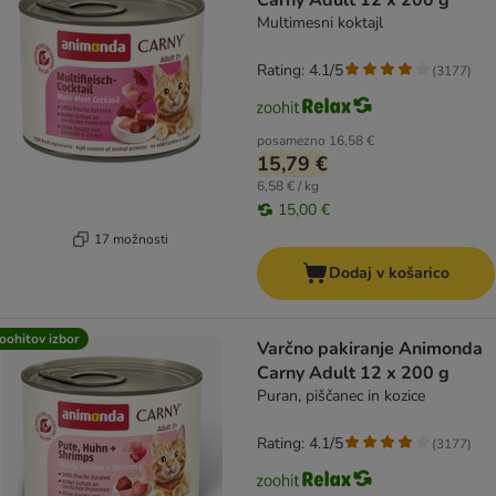
Carny Adult 12 x 200 g
Multimesni koktajl
Rating: 4.1/5
(
3177
)
posamezno
16,58 €
15,79 €
6,58 € / kg
15,00 €
17 možnosti
Dodaj v košarico
oohitov izbor
Varčno pakiranje Animonda
Carny Adult 12 x 200 g
Puran, piščanec in kozice
Rating: 4.1/5
(
3177
)