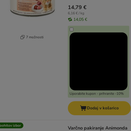
14,79 €
6,16 € / kg
14,05 €
7 možnosti
Uporabite kupon - prihranite -10%
Dodaj v košarico
oohitov izbor
Varčno pakiranje Animonda