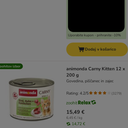
Uporabite kupon - prihranite -10%
Dodaj v košarico
oohitov izbor
animonda Carny Kitten 12 x
200 g
Govedina, piščanec in zajec
Rating: 4.2/5
(
3279
)
15,49 €
6,45 € / kg
14,72 €