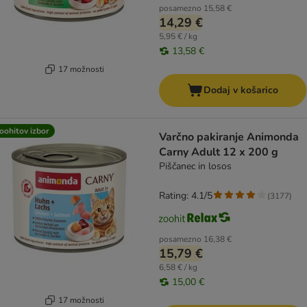
posamezno
15,58 €
14,29 €
5,95 € / kg
13,58 €
17 možnosti
Dodaj v košarico
oohitov izbor
Varčno pakiranje Animonda
Carny Adult 12 x 200 g
Piščanec in losos
Rating: 4.1/5
(
3177
)
posamezno
16,38 €
15,79 €
6,58 € / kg
15,00 €
17 možnosti