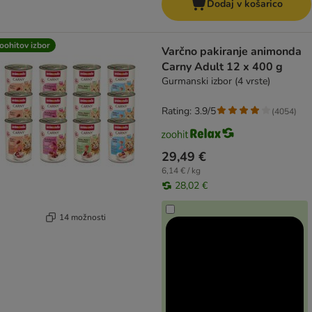
Dodaj v košarico
oohitov izbor
Varčno pakiranje animonda
Carny Adult 12 x 400 g
Gurmanski izbor (4 vrste)
Rating: 3.9/5
(
4054
)
29,49 €
6,14 € / kg
28,02 €
14 možnosti