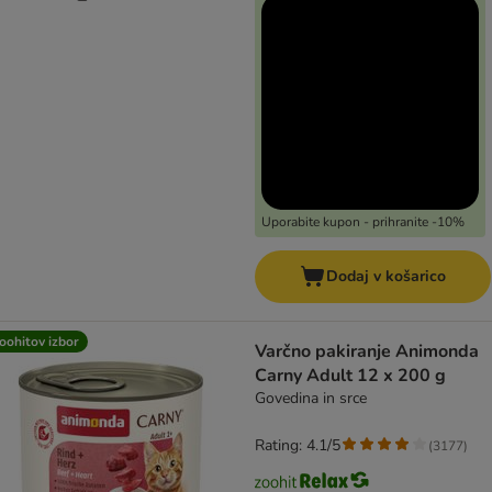
Uporabite kupon - prihranite -10%
Dodaj v košarico
oohitov izbor
Varčno pakiranje Animonda
Carny Adult 12 x 200 g
Govedina in srce
Rating: 4.1/5
(
3177
)