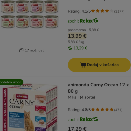
Rating: 4.1/5
(
3177
)
posamezno
15,38 €
13,99 €
5,83 € / kg
13,29 €
17 možnosti
Dodaj v košarico
oohitov izbor
animonda Carny Ocean 12 x
80 g
Miks I (4 sorte)
Rating: 4.6/5
(
471
)
17,29 €