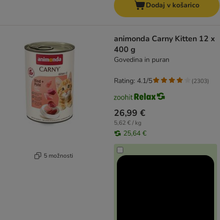
Dodaj v košarico
animonda Carny Kitten 12 x
400 g
Govedina in puran
Rating: 4.1/5
(
2303
)
26,99 €
5,62 € / kg
25,64 €
5 možnosti