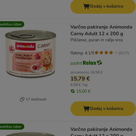
Dodaj v košarico
oohitov izbor
Varčno pakiranje Animonda
Carny Adult 12 x 200 g
Piščanec, puran in račja srca
Rating: 4.1/5
(
3177
)
posamezno
16,58 €
15,79 €
6,58 € / kg
15,00 €
17 možnosti
Dodaj v košarico
oohitov izbor
Varčno pakiranje Animonda