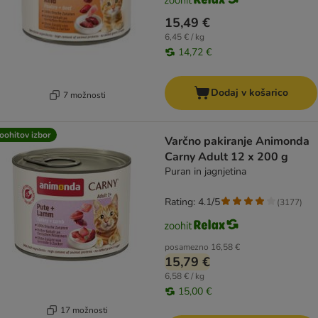
15,49 €
6,45 € / kg
14,72 €
Dodaj v košarico
7 možnosti
oohitov izbor
Varčno pakiranje Animonda
Carny Adult 12 x 200 g
Puran in jagnjetina
Rating: 4.1/5
(
3177
)
posamezno
16,58 €
15,79 €
6,58 € / kg
15,00 €
17 možnosti