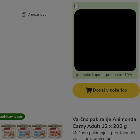
7 možnosti
Uporabite kupon - prihranite -10%
Dodaj v košarico
oohitov izbor
Varčno pakiranje Animonda
Carny Adult 12 x 200 g
Mešano pakiranje s perutnino (6
vrst - brez govedine)