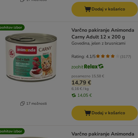
Dodaj v košarico
oohitov izbor
Varčno pakiranje Animonda
Carny Adult 12 x 200 g
Govedina, jelen z brusnicami
Rating: 4.1/5
(
3177
)
posamezno
15,58 €
14,79 €
6,16 € / kg
14,05 €
17 možnosti
Dodaj v košarico
oohitov izbor
Varčno pakiranje Animonda