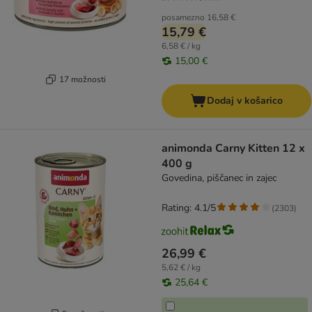
posamezno
16,58 €
15,79 €
6,58 € / kg
15,00 €
17 možnosti
Dodaj v košarico
animonda Carny Kitten 12 x
400 g
Govedina, piščanec in zajec
Rating: 4.1/5
(
2303
)
26,99 €
5,62 € / kg
25,64 €