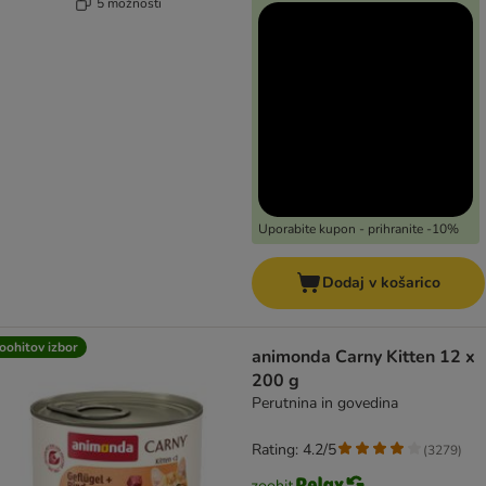
5 možnosti
Uporabite kupon - prihranite -10%
Dodaj v košarico
oohitov izbor
animonda Carny Kitten 12 x
200 g
Perutnina in govedina
Rating: 4.2/5
(
3279
)