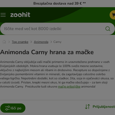
Brezplačna dostava nad 39 € **
Meni
kataloga
Iskanje
izdelkov
Top znamke
Animonda
Carny
Animonda Carny hrana za mačke
Animonda Carny obljublja vaši mački primerno in uravnoteženo prehrano v vseh
življenjskih obdobjih. Mokra hrana vsebuje le 100% sveže mesne sestavine,
vključno z najboljšim mesom ali ribami in drobovino. Recepture so dopolnjene z
življenjsko pomembnimi vitamini in minerali, da zagotavljajo celostno oskrbo
vašega tigrčka. Nepotrebni dodatki, kot so sladkor, žita, soja in ojačevalci okusa, so
v celoti izvzeti. Pristen, krepki mesni okus, ki ga mačke obožujejo – za tem stoji
Animonda Carny.
Preizkusite tudi okusne
mačje priboljške
animonda!
Priljubljenost
Išči po