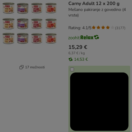
Carny Adult 12 x 200 g
Mešano pakiranje z govedino (4
vrste)
Rating: 4.1/5
(
3177
)
15,29 €
6,37 € / kg
14,53 €
17 možnosti