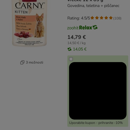
Govedina, teletina + piščanec
Rating: 4.5/5
(
108
)
14,79 €
14,50 € / kg
14,05 €
3 možnosti
Uporabite kupon - prihranite -10%