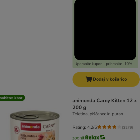
Uporabite kupon - prihranite -10%
Dodaj v košarico
oohitov izbor
animonda Carny Kitten 12 x
200 g
Teletina, piščanec in puran
Rating: 4.2/5
(
3279
)