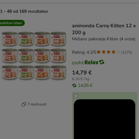
1 - 48 od 169 rezultatov
product items have been changed
oohitov izbor
animonda Carny Kitten 12 x
200 g
Mešano pakiranje Kitten (4 vrste)
Rating: 4.2/5
(
3279
)
14,79 €
6,16 € / kg
14,05 €
7 možnosti