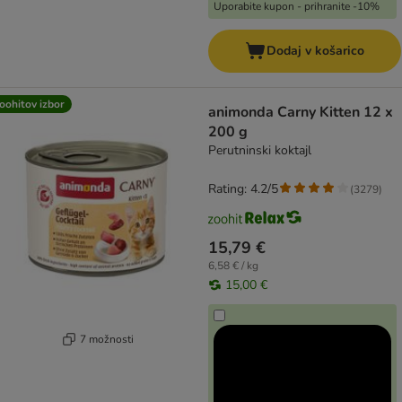
Uporabite kupon - prihranite -10%
Dodaj v košarico
oohitov izbor
animonda Carny Kitten 12 x
200 g
Perutninski koktajl
Rating: 4.2/5
(
3279
)
15,79 €
6,58 € / kg
15,00 €
7 možnosti