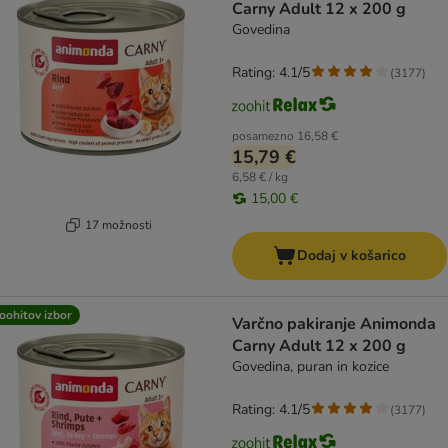
Carny Adult 12 x 200 g
Govedina
Rating: 4.1/5
(
3177
)
posamezno
16,58 €
15,79 €
6,58 € / kg
15,00 €
17 možnosti
Dodaj v košarico
oohitov izbor
Varčno pakiranje Animonda
Carny Adult 12 x 200 g
Govedina, puran in kozice
Rating: 4.1/5
(
3177
)