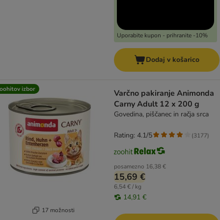
Uporabite kupon - prihranite -10%
Dodaj v košarico
oohitov izbor
Varčno pakiranje Animonda
Carny Adult 12 x 200 g
Govedina, piščanec in račja srca
Rating: 4.1/5
(
3177
)
posamezno
16,38 €
15,69 €
6,54 € / kg
14,91 €
17 možnosti