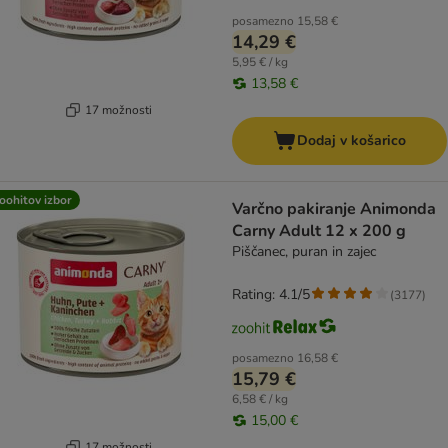
posamezno
15,58 €
14,29 €
5,95 € / kg
13,58 €
17 možnosti
Dodaj v košarico
oohitov izbor
Varčno pakiranje Animonda
Carny Adult 12 x 200 g
Piščanec, puran in zajec
Rating: 4.1/5
(
3177
)
posamezno
16,58 €
15,79 €
6,58 € / kg
15,00 €
17 možnosti