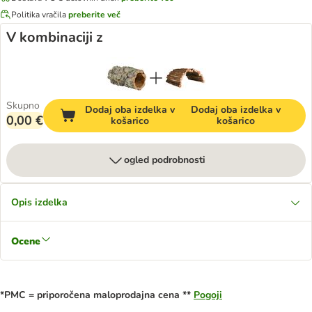
Politika vračila
preberite več
V kombinaciji z
Skupno
Dodaj oba izdelka v
Dodaj oba izdelka v
0,00 €
košarico
košarico
ogled podrobnosti
Opis izdelka
Ocene
*PMC = priporočena maloprodajna cena **
Pogoji