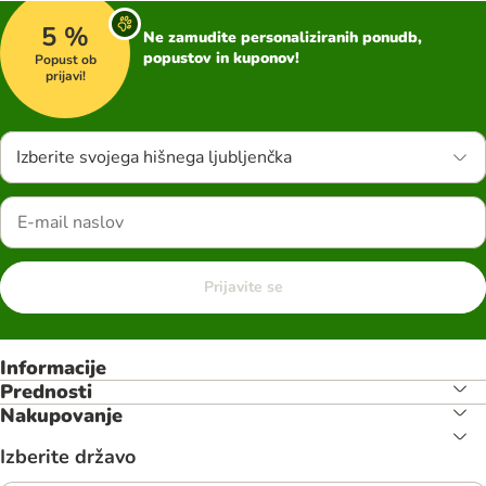
5 %
Ne zamudite personaliziranih ponudb,
popustov in kuponov!
Popust ob
prijavi!
Izberite svojega hišnega ljubljenčka
Prijavite se
Informacije
Prednosti
Nakupovanje
Izberite državo