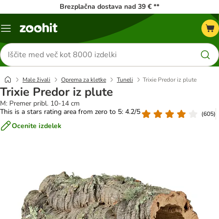
Brezplačna dostava nad 39 € **
Meni
kataloga
Iskanje
izdelkov
Male živali
Oprema za kletke
Tuneli
Trixie Predor iz plute
Trixie Predor iz plute
M: Premer pribl. 10-14 cm
This is a stars rating area from zero to 5: 4.2/5
(
605
)
Ocenite izdelek