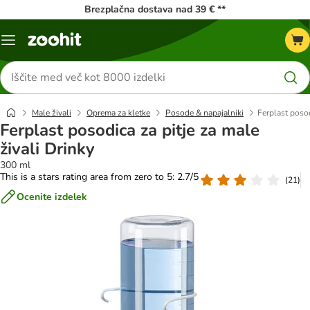
Brezplačna dostava nad 39 € **
Meni
kataloga
Iskanje
izdelkov
Male živali
Oprema za kletke
Posode & napajalniki
Ferplast posod
Ferplast posodica za pitje za male
živali Drinky
300 ml
This is a stars rating area from zero to 5: 2.7/5
(
21
)
Ocenite izdelek