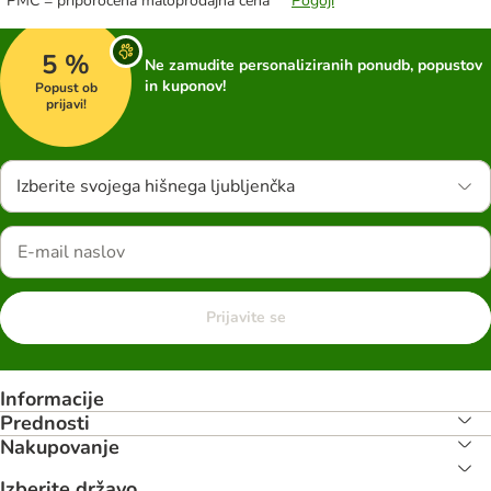
*PMC = priporočena maloprodajna cena **
Pogoji
5 %
Ne zamudite personaliziranih ponudb, popustov
in kuponov!
Popust ob
prijavi!
Izberite svojega hišnega ljubljenčka
Prijavite se
Informacije
Prednosti
Nakupovanje
Izberite državo