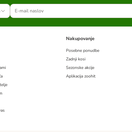
a
Nakupovanje
Posebne ponudbe
Zadnji kosi
dami
Sezonske akcije
ča
Aplikacija zoohit
telje
am
vas