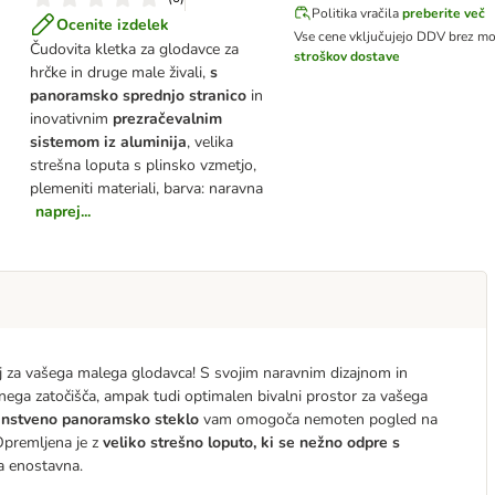
Politika vračila
preberite več
Ocenite izdelek
Vse cene vključujejo DDV
brez mo
Čudovita kletka za glodavce za
stroškov dostave
hrčke in druge male živali,
s
panoramsko sprednjo stranico
in
inovativnim
prezračevalnim
sistemom iz aluminija
, velika
strešna loputa s plinsko vzmetjo,
plemeniti materiali, barva: naravna
naprej...
j za vašega malega glodavca! S svojim naravnim dizajnom in
čnega zatočišča, ampak tudi optimalen bivalni prostor za vašega
instveno panoramsko steklo
vam omogoča nemoten pogled na
Opremljena je z
veliko strešno loputo, ki se nežno odpre s
ma enostavna.