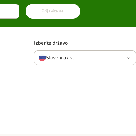
Prijavite se
Izberite državo
Slovenija / sl