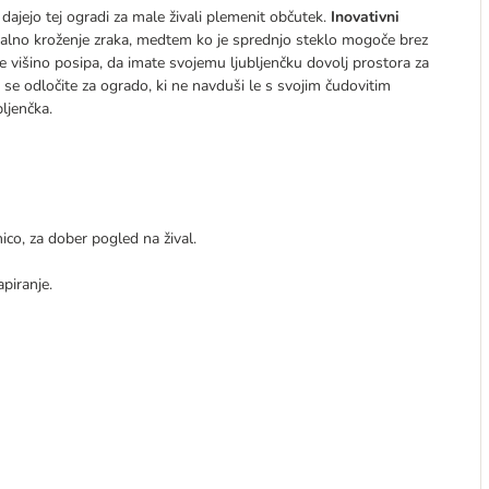
a dajejo tej ogradi za male živali plemenit občutek.
Inovativni
malno kroženje zraka, medtem ko je sprednjo steklo mogoče brez
ete višino posipa, da imate svojemu ljubljenčku dovolj prostora za
 se odločite za ogrado, ki ne navduši le s svojim čudovitim
bljenčka.
ico, za dober pogled na žival.
piranje.