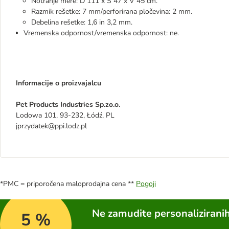
Notranje mere: D 111 x Š 47 x V 45 cm.
Razmik rešetke: 7 mm/perforirana pločevina: 2 mm.
Debelina rešetke: 1,6 in 3,2 mm.
Vremenska odpornost/vremenska odpornost: ne.
Informacije o proizvajalcu
Pet Products Industries Sp.zo.o.
Lodowa 101, 93-232, Łódź, PL
jprzydatek@ppi.lodz.pl
*PMC = priporočena maloprodajna cena **
Pogoji
Ne zamudite personalizirani
5 %