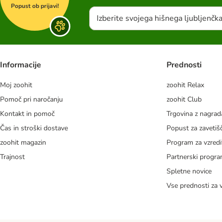
Popust ob prijavi!
Izberite svojega hišnega ljubljenčk
Informacije
Prednosti
Moj zoohit
zoohit Relax
Pomoč pri naročanju
zoohit Club
Kontakt in pomoč
Trgovina z nagra
Čas in stroški dostave
Popust za zavetiš
zoohit magazin
Program za vzredi
Trajnost
Partnerski progr
Spletne novice
Vse prednosti za 