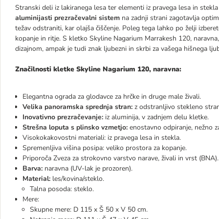
Stranski deli iz lakiranega lesa ter elementi iz pravega lesa in stekl
aluminijasti prezračevalni sistem
na zadnji strani zagotavlja opti
težav odstraniti, kar olajša čiščenje. Poleg tega lahko po želji izber
kopanje in ritje. S kletko Skyline Nagarium Marrakesh 120, naravna,
dizajnom, ampak je tudi znak ljubezni in skrbi za vašega hišnega lju
Značilnosti kletke Skyline Nagarium 120, naravna:
Elegantna ograda za glodavce za hrčke in druge male živali.
Velika panoramska sprednja stran:
z odstranljivo stekleno stran
Inovativno prezračevanje:
iz aluminija, v zadnjem delu kletke.
Strešna loputa s plinsko vzmetjo:
enostavno odpiranje, nežno za
Visokokakovostni materiali: iz pravega lesa in stekla.
Spremenljiva višina posipa: veliko prostora za kopanje.
Priporoča Zveza za strokovno varstvo narave, živali in vrst (BNA).
Barva:
naravna (UV-lak je prozoren).
Material:
les/kovina/steklo.
Talna posoda: steklo.
Mere:
Skupne mere: D 115 x Š 50 x V 50 cm.