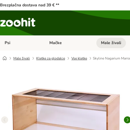
Brezplačna dostava nad 39 € **
Psi
Mačke
Male živali
Odprite meni kategorij: Psi
Odprite meni kateg
Male živali
Kletke za glodalce
Vse kletke
Skyline Nagarium Marra