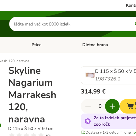
Konta
Iskanje
izdelkov
Ptice
Dietna hrana
orij: Mačke
Odprite meni kategorij: Male živali
Odprite meni kategorij: Ptice
kesh 120, naravna
Skyline
D 115 x Š 50 x V 
1987326.0
Nagarium
314,99 €
Marrakesh
120,
naravna
Za ta izdelek prejme
zooTočk
D 115 x Š 50 x V 50 cm
Dostava v 1-3 delovnih dneh
p
(
0
)