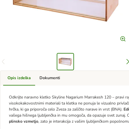
Opis izdelka
Dokumenti
Odkrijte naravno kletko Skyline Nagarium Marrakesh 120 – pravi ra
visokokakovostnimi materiali ta kletka ne ponuja le vizualno privla
hrčka, ki ga priporoča celo Zveza za zaščito narave in vrst (BNA).
Ed
vašega hišnega ljubljenčka in mu omogoča, da opazuje svet zunaj. 
plinsko vzmetjo
, zato je interakcija z vašim ljubljenčkom popolno