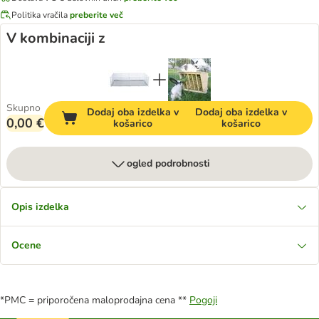
Politika vračila
preberite več
V kombinaciji z
Skupno
Dodaj oba izdelka v
Dodaj oba izdelka v
0,00 €
košarico
košarico
ogled podrobnosti
Opis izdelka
Ocene
*PMC = priporočena maloprodajna cena **
Pogoji