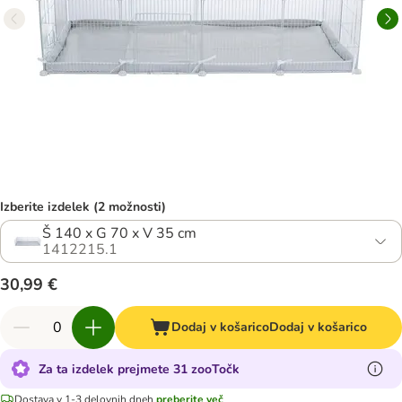
Izberite izdelek (2 možnosti)
Š 140 x G 70 x V 35 cm
1412215.1
30,99 €
Dodaj v košarico
Dodaj v košarico
Za ta izdelek prejmete 31 zooTočk
Dostava v 1-3 delovnih dneh
preberite več