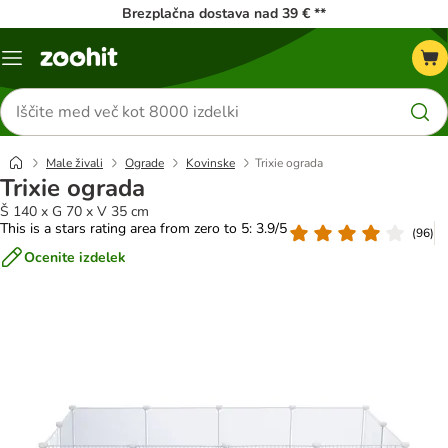
Brezplačna dostava nad 39 € **
Meni
kataloga
Iskanje
izdelkov
Male živali
Ograde
Kovinske
Trixie ograda
Trixie ograda
Š 140 x G 70 x V 35 cm
This is a stars rating area from zero to 5: 3.9/5
(
96
)
Ocenite izdelek