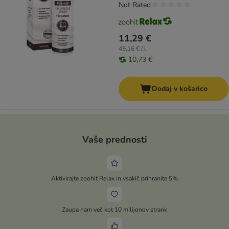
Not Rated
11,29 €
45,16 € / l
10,73 €
Dodaj v košarico
Vaše prednosti
Aktivirajte zoohit Relax in vsakič prihranite 5%
Zaupa nam več kot 10 milijonov strank