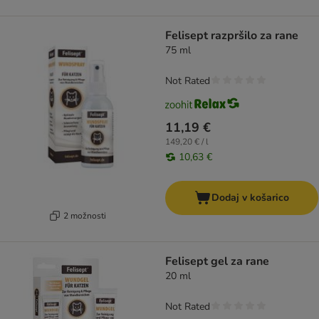
Felisept razpršilo za rane
75 ml
Not Rated
11,19 €
149,20 € / l
10,63 €
Dodaj v košarico
2 možnosti
Felisept gel za rane
20 ml
Not Rated