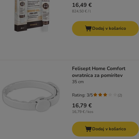
16,49 €
824,50 € / l
Dodaj v košarico
Felisept Home Comfort
ovratnica za pomiritev
35 cm
Rating: 3/5
(
2
)
16,79 €
16,79 € / kos
Dodaj v košarico