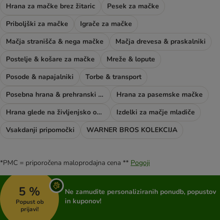
Hrana za mačke brez žitaric
Pesek za mačke
Priboljški za mačke
Igrače za mačke
Mačja stranišča & nega mačke
Mačja drevesa & praskalniki
Postelje & košare za mačke
Mreže & lopute
Posode & napajalniki
Torbe & transport
Posebna hrana & prehranski dodatki
Hrana za pasemske mačke
Hrana glede na življenjsko obdobje mačke
Izdelki za mačje mladiče
Vsakdanji pripomočki
WARNER BROS KOLEKCIJA
*PMC = priporočena maloprodajna cena **
Pogoji
5 %
Ne zamudite personaliziranih ponudb, popustov
in kuponov!
Popust ob
prijavi!