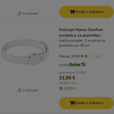
Dodaj v košarico
2 možnosti
Felisept Home Comfort
ovratnica za pomiritev
Varčni komplet: 2 ovratnici za
pomiritev po 35 cm
Rating: 3/5
(
2
)
posamezno
33,58 €
31,99 €
16,00 € / kos
30,39 €
2 možnosti
Dodaj v košarico