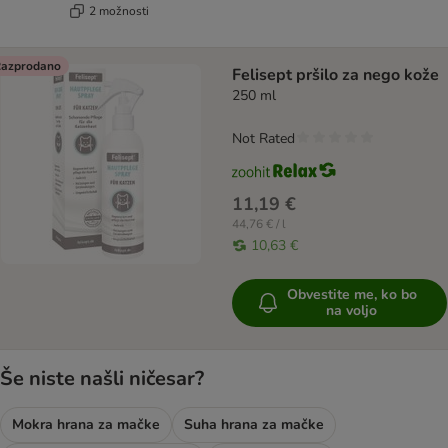
2 možnosti
azprodano
Felisept pršilo za nego kože
250 ml
Not Rated
11,19 €
44,76 € / l
10,63 €
Obvestite me, ko bo
na voljo
Še niste našli ničesar?
Mokra hrana za mačke
Suha hrana za mačke