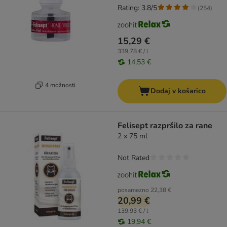
Rating: 3.8/5
(
254
)
15,29 €
339,78 € / l
14,53 €
4 možnosti
Dodaj v košarico
Felisept razpršilo za rane
2 x 75 ml
Not Rated
posamezno
22,38 €
20,99 €
139,93 € / l
19,94 €