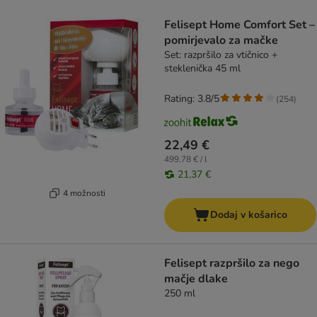
product items have been changed
Felisept Home Comfort Set –
pomirjevalo za mačke
Set: razpršilo za vtičnico +
steklenička 45 ml
Rating: 3.8/5
(
254
)
22,49 €
499,78 € / l
21,37 €
4 možnosti
Dodaj v košarico
Felisept razpršilo za nego
mačje dlake
250 ml