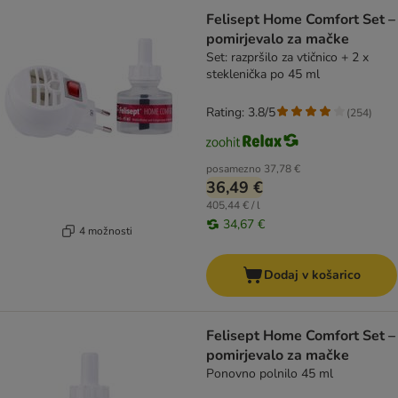
Felisept Home Comfort Set –
pomirjevalo za mačke
Set: razpršilo za vtičnico + 2 x
steklenička po 45 ml
Rating: 3.8/5
(
254
)
posamezno
37,78 €
36,49 €
405,44 € / l
34,67 €
4 možnosti
Dodaj v košarico
Felisept Home Comfort Set –
pomirjevalo za mačke
Ponovno polnilo 45 ml