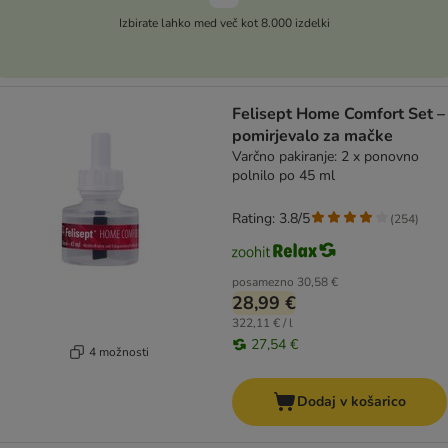
Izbirate lahko med več kot 8.000 izdelki
Felisept Home Comfort Set –
pomirjevalo za mačke
Varčno pakiranje: 2 x ponovno
polnilo po 45 ml
Rating: 3.8/5
(
254
)
posamezno
30,58 €
28,99 €
322,11 € / l
27,54 €
4 možnosti
Dodaj v košarico