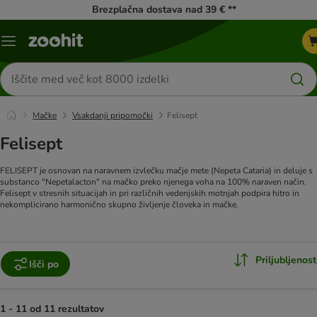
Brezplačna dostava nad 39 € **
Meni
kataloga
Iskanje
izdelkov
Mačke
Vsakdanji pripomočki
Felisept
Felisept
FELISEPT je osnovan na naravnem izvlečku mačje mete (Nepeta Cataria) in deluje s
substanco "Nepetalacton" na mačko preko njenega voha na 100% naraven način.
Felisept v stresnih situacijah in pri različnih vedenjskih motnjah podpira hitro in
nekomplicirano harmonično skupno življenje človeka in mačke.
Priljubljenost
Išči po
1 - 11 od 11 rezultatov