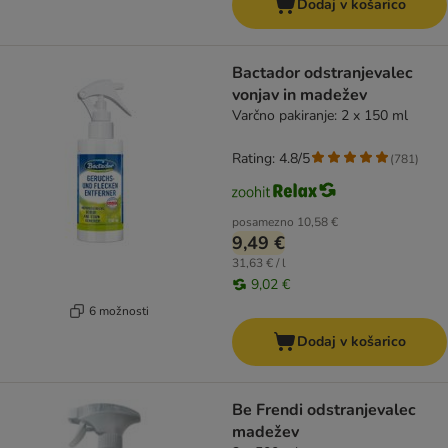
Dodaj v košarico
Bactador odstranjevalec
vonjav in madežev
Varčno pakiranje: 2 x 150 ml
Rating: 4.8/5
(
781
)
posamezno
10,58 €
9,49 €
31,63 € / l
9,02 €
6 možnosti
Dodaj v košarico
Be Frendi odstranjevalec
madežev