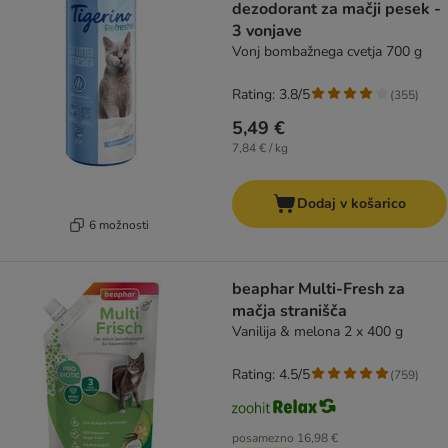
dezodorant za mačji pesek -
3 vonjave
Vonj bombažnega cvetja 700 g
Rating: 3.8/5
(
355
)
5,49 €
7,84 € / kg
Dodaj v košarico
6 možnosti
beaphar Multi-Fresh za
mačja stranišča
Vanilija & melona 2 x 400 g
Rating: 4.5/5
(
759
)
posamezno
16,98 €