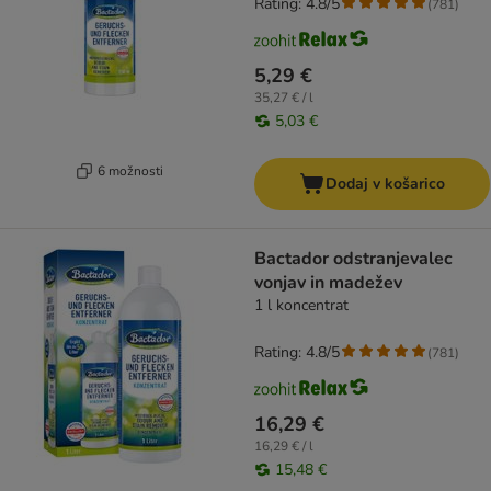
Rating: 4.8/5
(
781
)
5,29 €
35,27 € / l
5,03 €
6 možnosti
Dodaj v košarico
Bactador odstranjevalec
vonjav in madežev
1 l koncentrat
Rating: 4.8/5
(
781
)
16,29 €
16,29 € / l
15,48 €