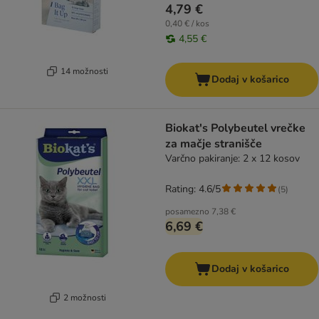
4,79 €
0,40 € / kos
4,55 €
14 možnosti
Dodaj v košarico
Biokat's Polybeutel vrečke
za mačje stranišče
Varčno pakiranje: 2 x 12 kosov
Rating: 4.6/5
(
5
)
posamezno
7,38 €
6,69 €
Dodaj v košarico
2 možnosti