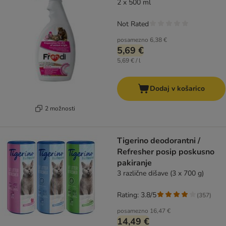
2 x 500 ml
Not Rated
posamezno
6,38 €
5,69 €
5,69 € / l
Dodaj v košarico
2 možnosti
Tigerino deodorantni /
Refresher posip poskusno
pakiranje
3 različne dišave (3 x 700 g)
Rating: 3.8/5
(
357
)
posamezno
16,47 €
14,49 €