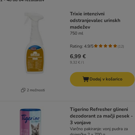
product items have been changed
Trixie intenzivni
odstranjevalec urinskh
madežev
750 ml
Rating: 4.9/5
(
12
)
6,99 €
9,32 € / l
Dodaj v košarico
2 možnosti
Tigerino Refresher glineni
dezodorant za mačji pesek -
3 vonjave
Varčno pakiranje: vonj pudra za
dojenčke 2 x 700 g