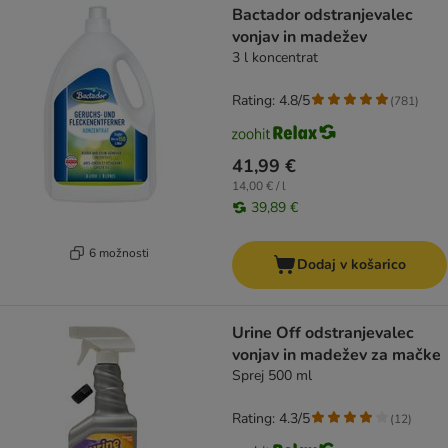
Bactador odstranjevalec
vonjav in madežev
3 l koncentrat
Rating: 4.8/5
(
781
)
41,99 €
14,00 € / l
39,89 €
6 možnosti
Dodaj v košarico
Urine Off odstranjevalec
vonjav in madežev za mačke
Sprej 500 ml
Rating: 4.3/5
(
12
)