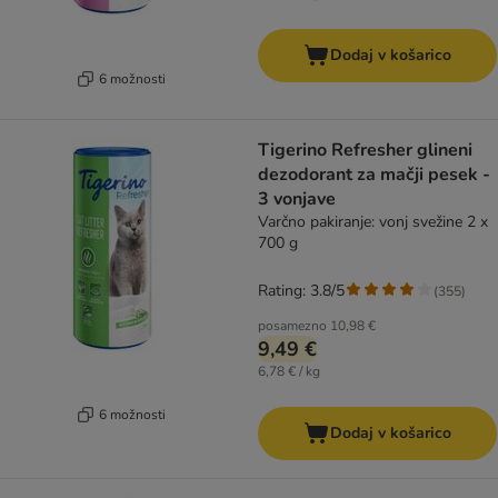
Dodaj v košarico
6 možnosti
Tigerino Refresher glineni
dezodorant za mačji pesek -
3 vonjave
Varčno pakiranje: vonj svežine 2 x
700 g
Rating: 3.8/5
(
355
)
posamezno
10,98 €
9,49 €
6,78 € / kg
6 možnosti
Dodaj v košarico