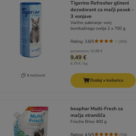
Tigerino Refresher glineni
dezodorant za mačji pesek -
3 vonjave
Varčno pakiranje: vonj
bombažnega cvetja 2 x 700 g
Rating: 3.8/5
(
355
)
posamezno
10,98 €
9,49 €
6,78 € / kg
6 možnosti
Dodaj v košarico
beaphar Multi-Fresh za
mačja stranišča
Frische Brise 400 g
Rating: 4.5/5
(
759
)