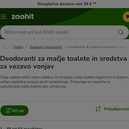
Brezplačna dostava nad 39 € **
Meni
kataloga
Iskanje
izdelkov
Mačke
Vsakdanji pripomočki
Deodoranti & sredstva za vezavo vonjav
Deodoranti za mačje toalete in sredstva
za vezavo vonjav
Tukaj najdete veliko izbiro izdelkov, ki ohranjajo mačjo toaleto higienično in prijetno,
vežejo neprijetne vonjave ali jih nevtralizirajo. Poleg tega so razpršila za
razkuževanje mačje toalete zelo učinkovita.
Priljubljenost
Išči po
1 - 48 od 64 rezultatov