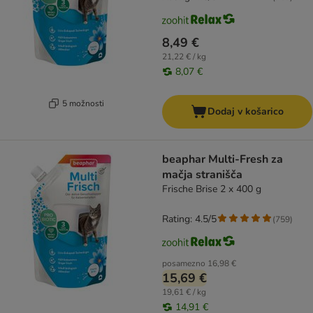
8,49 €
21,22 € / kg
8,07 €
5 možnosti
Dodaj v košarico
beaphar Multi-Fresh za
mačja stranišča
Frische Brise 2 x 400 g
Rating: 4.5/5
(
759
)
posamezno
16,98 €
15,69 €
19,61 € / kg
14,91 €