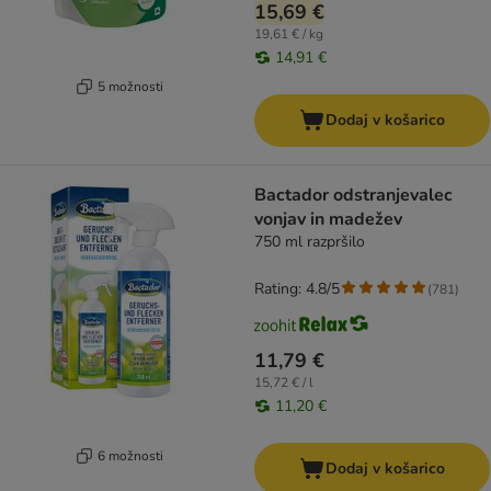
15,69 €
19,61 € / kg
14,91 €
5 možnosti
Dodaj v košarico
Bactador odstranjevalec
vonjav in madežev
750 ml razpršilo
Rating: 4.8/5
(
781
)
11,79 €
15,72 € / l
11,20 €
6 možnosti
Dodaj v košarico