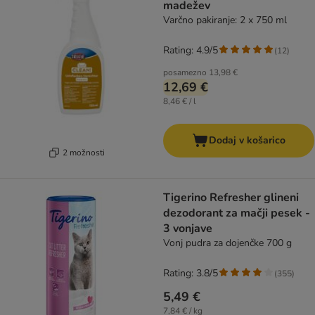
madežev
Varčno pakiranje: 2 x 750 ml
Rating: 4.9/5
(
12
)
posamezno
13,98 €
12,69 €
8,46 € / l
Dodaj v košarico
2 možnosti
Tigerino Refresher glineni
dezodorant za mačji pesek -
3 vonjave
Vonj pudra za dojenčke 700 g
Rating: 3.8/5
(
355
)
5,49 €
7,84 € / kg