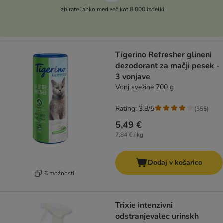
Izbirate lahko med več kot 8.000 izdelki
Tigerino Refresher glineni
dezodorant za mačji pesek -
3 vonjave
Vonj svežine 700 g
Rating: 3.8/5
(
355
)
5,49 €
7,84 € / kg
Dodaj v košarico
6 možnosti
Trixie intenzivni
odstranjevalec urinskh