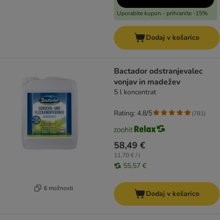
Uporabite kupon - prihranite -15%
Dodaj v košarico
Bactador odstranjevalec
vonjav in madežev
5 l koncentrat
Rating: 4.8/5
(
781
)
58,49 €
11,70 € / l
55,57 €
6 možnosti
Dodaj v košarico