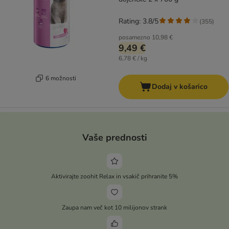
Rating: 3.8/5
(
355
)
posamezno
10,98 €
9,49 €
6,78 € / kg
6 možnosti
Dodaj v košarico
Vaše prednosti
Aktivirajte zoohit Relax in vsakič prihranite 5%
Zaupa nam več kot 10 milijonov strank