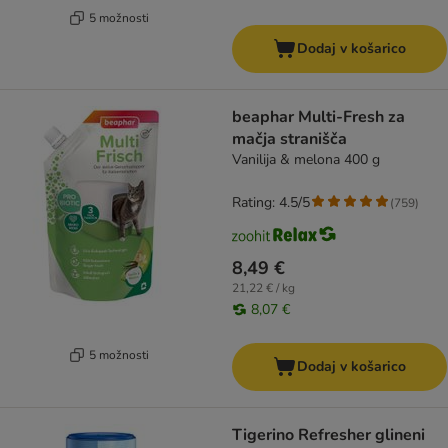
5 možnosti
Dodaj v košarico
beaphar Multi-Fresh za
mačja stranišča
Vanilija & melona 400 g
Rating: 4.5/5
(
759
)
8,49 €
21,22 € / kg
8,07 €
5 možnosti
Dodaj v košarico
Tigerino Refresher glineni