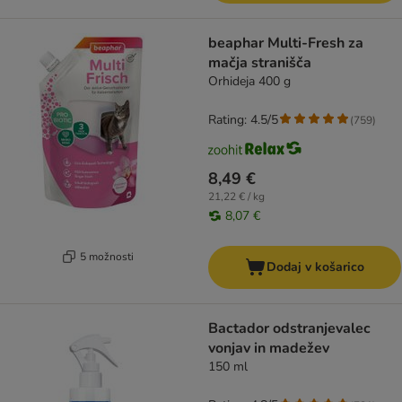
beaphar Multi-Fresh za
mačja stranišča
Orhideja 400 g
Rating: 4.5/5
(
759
)
8,49 €
21,22 € / kg
8,07 €
5 možnosti
Dodaj v košarico
Bactador odstranjevalec
vonjav in madežev
150 ml