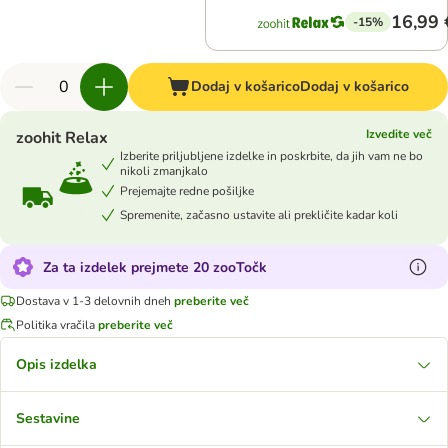
16,99 
-15%
Dodaj v košarico
Dodaj v košarico
Izvedite več
zoohit Relax
Izberite priljubljene izdelke in poskrbite, da jih vam ne bo
nikoli zmanjkalo
Prejemajte redne pošiljke
Spremenite, začasno ustavite ali prekličite kadar koli
Za ta izdelek prejmete 20 zooTočk
Dostava v 1-3 delovnih dneh
preberite več
Politika vračila
preberite več
Opis izdelka
Sestavine