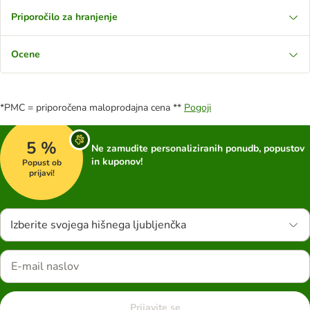
Priporočilo za hranjenje
Ocene
*PMC = priporočena maloprodajna cena **
Pogoji
5 %
Ne zamudite personaliziranih ponudb, popustov
in kuponov!
Popust ob
prijavi!
Izberite svojega hišnega ljubljenčka
Prijavite se