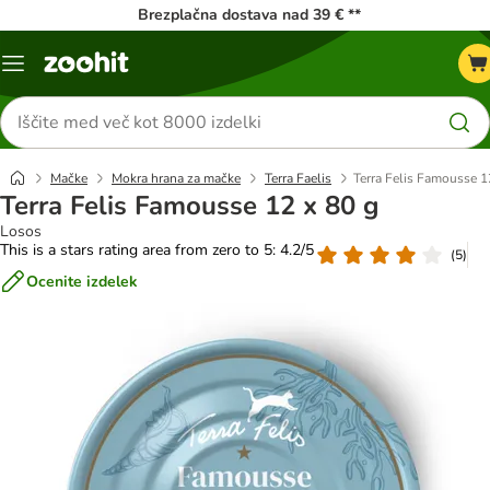
Brezplačna dostava nad 39 € **
Meni
kataloga
Iskanje
izdelkov
Mačke
Mokra hrana za mačke
Terra Faelis
Terra Felis Famousse 1
Terra Felis Famousse 12 x 80 g
Losos
This is a stars rating area from zero to 5: 4.2/5
(
5
)
Ocenite izdelek