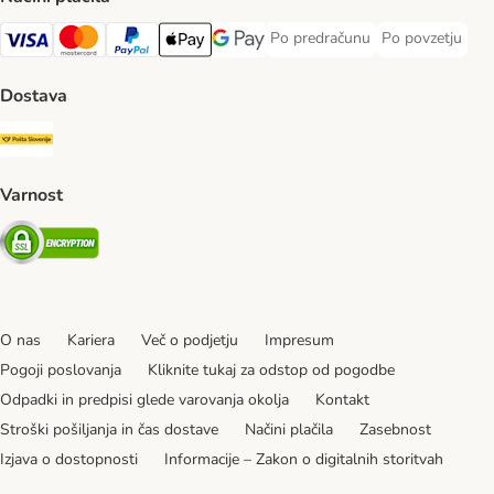
Po predračunu
Po povzetju
Po predračunu Payment Method
Po povzetju Pa
Visa Payment Method
MasterCard Payment Method
PayPal Payment Method
Apple Pay Payment Method
Google pay Payment Method
Dostava
Pošta Slovenije Shipping Method
Varnost
Security
O nas
Kariera
Več o podjetju
Impresum
Pogoji poslovanja
Kliknite tukaj za odstop od pogodbe
Odpadki in predpisi glede varovanja okolja
Kontakt
Stroški pošiljanja in čas dostave
Načini plačila
Zasebnost
Izjava o dostopnosti
Informacije – Zakon o digitalnih storitvah