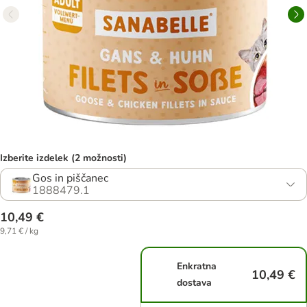
Izberite izdelek (2 možnosti)
Gos in piščanec
1888479.1
10,49 €
9,71 € / kg
Enkratna
10,49 €
dostava