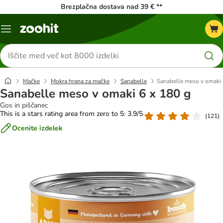
Brezplačna dostava nad 39 € **
Meni
kataloga
Iskanje
izdelkov
Mačke
Mokra hrana za mačke
Sanabelle
Sanabelle meso v omaki 
Sanabelle meso v omaki 6 x 180 g
Gos in piščanec
This is a stars rating area from zero to 5: 3.9/5
(
121
)
Ocenite izdelek