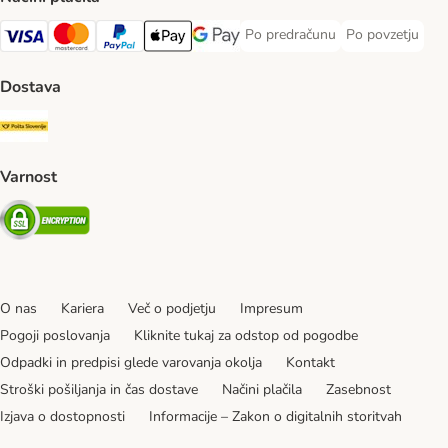
Po predračunu
Po povzetju
Po predračunu Payment Method
Po povzetju Pa
Visa Payment Method
MasterCard Payment Method
PayPal Payment Method
Apple Pay Payment Method
Google pay Payment Method
Dostava
Pošta Slovenije Shipping Method
Varnost
Security
O nas
Kariera
Več o podjetju
Impresum
Pogoji poslovanja
Kliknite tukaj za odstop od pogodbe
Odpadki in predpisi glede varovanja okolja
Kontakt
Stroški pošiljanja in čas dostave
Načini plačila
Zasebnost
Izjava o dostopnosti
Informacije – Zakon o digitalnih storitvah