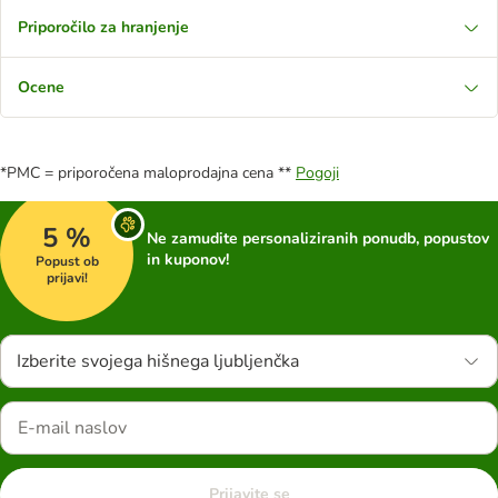
Priporočilo za hranjenje
Ocene
*PMC = priporočena maloprodajna cena **
Pogoji
5 %
Ne zamudite personaliziranih ponudb, popustov
in kuponov!
Popust ob
prijavi!
Izberite svojega hišnega ljubljenčka
Prijavite se