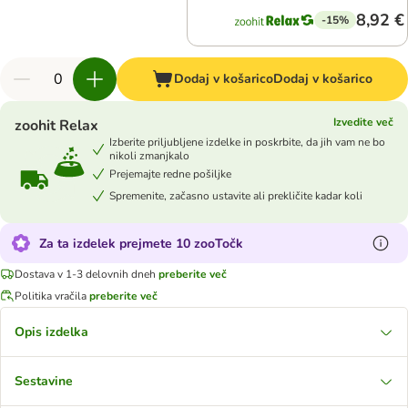
8,92 €
-15%
Dodaj v košarico
Dodaj v košarico
Izvedite več
zoohit Relax
Izberite priljubljene izdelke in poskrbite, da jih vam ne bo
nikoli zmanjkalo
Prejemajte redne pošiljke
Spremenite, začasno ustavite ali prekličite kadar koli
Za ta izdelek prejmete 10 zooTočk
Dostava v 1-3 delovnih dneh
preberite več
Politika vračila
preberite več
Opis izdelka
Sestavine