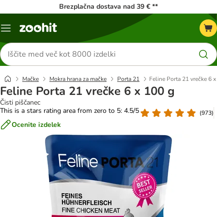
Brezplačna dostava nad 39 € **
Meni
kataloga
Iskanje
izdelkov
Mačke
Mokra hrana za mačke
Porta 21
Feline Porta 21 vrečke 6 x
Feline Porta 21 vrečke 6 x 100 g
Čisti piščanec
This is a stars rating area from zero to 5: 4.5/5
(
973
)
Ocenite izdelek