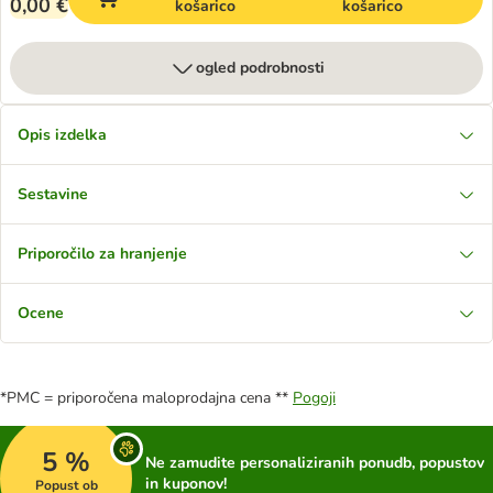
0,00 €
košarico
košarico
ogled podrobnosti
Opis izdelka
Sestavine
Priporočilo za hranjenje
Ocene
*PMC = priporočena maloprodajna cena **
Pogoji
5 %
Ne zamudite personaliziranih ponudb, popustov
in kuponov!
Popust ob