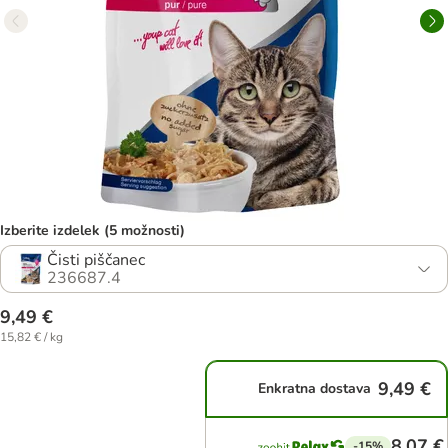
Izberite izdelek (5 možnosti)
Čisti piščanec
236687.4
9,49 €
15,82 € / kg
9,49 €
Enkratna dostava
8,07 €
-15%