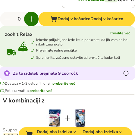
Dodaj v košarico
Dodaj v košarico
Izvedite več
zoohit Relax
Izberite priljubljene izdelke in poskrbite, da jih vam ne bo
nikoli zmanjkalo
Prejemajte redne pošiljke
Spremenite, začasno ustavite ali prekličite kadar koli
Za ta izdelek prejmete 9 zooTočk
Dostava v 1-3 delovnih dneh
preberite več
Politika vračila
preberite več
V kombinaciji z
Skupno
Dodaj oba izdelka v
Dodaj oba izdelka v