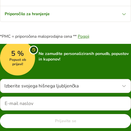
Priporočilo za hranjenje
*PMC = priporočena maloprodajna cena **
Pogoji
5 %
Ne zamudite personaliziranih ponudb, popustov
in kuponov!
Popust ob
prijavi!
Izberite svojega hišnega ljubljenčka
Prijavite se