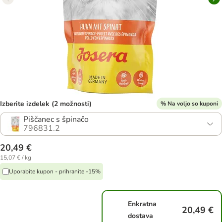
Izberite izdelek (2 možnosti)
% Na voljo so kuponi
Piščanec s špinačo
796831.2
20,49 €
15,07 € / kg
Uporabite kupon - prihranite -15%
Enkratna
20,49 €
dostava