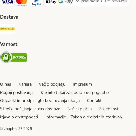
Po predračunu
Po povzetju
Po predračunu Payment Method
Po povzetju Pa
Visa Payment Method
MasterCard Payment Method
PayPal Payment Method
Apple Pay Payment Method
Google pay Payment Method
Dostava
Pošta Slovenije Shipping Method
Varnost
Security
O nas
Kariera
Več o podjetju
Impresum
Pogoji poslovanja
Kliknite tukaj za odstop od pogodbe
Odpadki in predpisi glede varovanja okolja
Kontakt
Stroški pošiljanja in čas dostave
Načini plačila
Zasebnost
Izjava o dostopnosti
Informacije – Zakon o digitalnih storitvah
© zooplus SE
2026