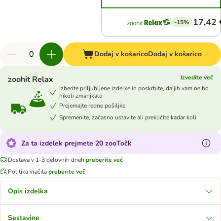
17,42 
-15%
Dodaj v košarico
Dodaj v košarico
Izvedite več
zoohit Relax
Izberite priljubljene izdelke in poskrbite, da jih vam ne bo
nikoli zmanjkalo
Prejemajte redne pošiljke
Spremenite, začasno ustavite ali prekličite kadar koli
Za ta izdelek prejmete 20 zooTočk
Dostava v 1-3 delovnih dneh
preberite več
Politika vračila
preberite več
Opis izdelka
Sestavine