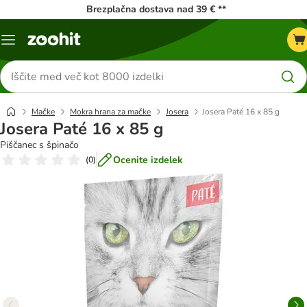
Brezplačna dostava nad 39 € **
Meni
kataloga
Iskanje
izdelkov
Mačke
Mokra hrana za mačke
Josera
Josera Paté 16 x 85 g
Josera Paté 16 x 85 g
Piščanec s špinačo
Ocenite izdelek
(
0
)