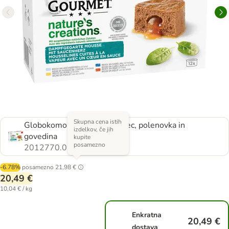
Skupna cena istih
Globokomorske ribe, piščanec, polenovka in
izdelkov, če jih
govedina
kupite
posamezno
2012770.0
-6.78%
posamezno
21,98 €
20,49 €
10,04 € / kg
Enkratna
20,49 €
dostava