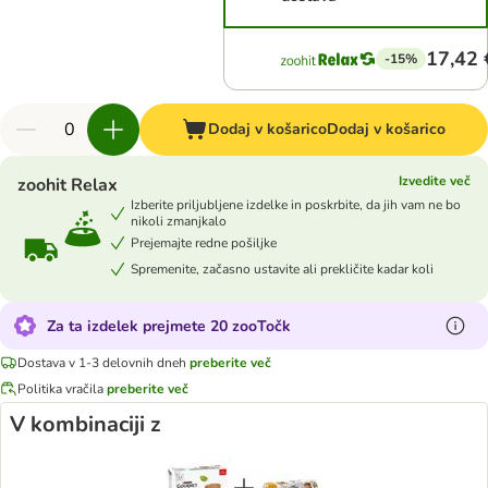
17,42 
-15%
Dodaj v košarico
Dodaj v košarico
Izvedite več
zoohit Relax
Izberite priljubljene izdelke in poskrbite, da jih vam ne bo
nikoli zmanjkalo
Prejemajte redne pošiljke
Spremenite, začasno ustavite ali prekličite kadar koli
Za ta izdelek prejmete 20 zooTočk
Dostava v 1-3 delovnih dneh
preberite več
Politika vračila
preberite več
V kombinaciji z