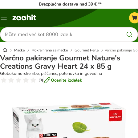
Brezplačna dostava nad 39 € **
Meni
kataloga
Iskanje
izdelkov
Mačke
Mokra hrana za mačke
Gourmet Perle
Varčno pakiranje Go
Varčno pakiranje Gourmet Nature's
Creations Gravy Heart 24 x 85 g
Globokomorske ribe, piščanec, polenovka in govedina
Ocenite izdelek
(
0
)