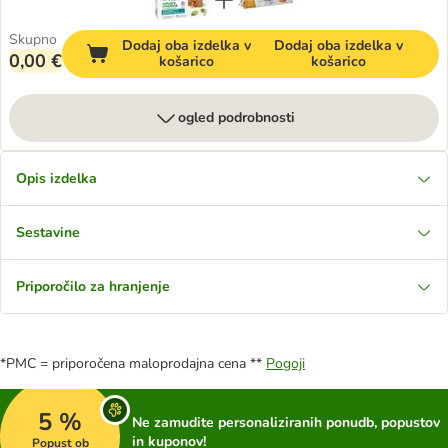
Skupno
Dodaj oba izdelka v
Dodaj oba izdelka v
0,00 €
košarico
košarico
ogled podrobnosti
Opis izdelka
Sestavine
Priporočilo za hranjenje
*PMC = priporočena maloprodajna cena **
Pogoji
5 %
Ne zamudite personaliziranih ponudb, popustov
in kuponov!
Popust ob