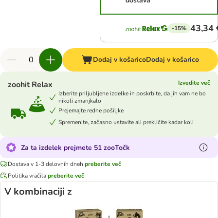
dostava
43,34 
-15%
Dodaj v košarico
Dodaj v košarico
Izvedite več
zoohit Relax
Izberite priljubljene izdelke in poskrbite, da jih vam ne bo
nikoli zmanjkalo
Prejemajte redne pošiljke
Spremenite, začasno ustavite ali prekličite kadar koli
Za ta izdelek prejmete 51 zooTočk
Dostava v 1-3 delovnih dneh
preberite več
Politika vračila
preberite več
V kombinaciji z