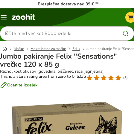
Brezplačna dostava nad 39 € **
Meni
kataloga
Iskanje
izdelkov
Mačke
Mokra hrana za mačke
Felix
Jumbo pakiranje Felix "Sensat
Jumbo pakiranje Felix "Sensations"
vrečke 120 x 85 g
Raznolikost okusov (govedina, piščanec, raca, jagnjetina)
This is a stars rating area from zero to 5: 5.0/5
(
3
)
Ocenite izdelek