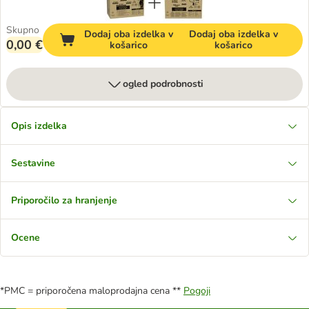
Skupno
Dodaj oba izdelka v
Dodaj oba izdelka v
0,00 €
košarico
košarico
ogled podrobnosti
Opis izdelka
Sestavine
Priporočilo za hranjenje
Ocene
*PMC = priporočena maloprodajna cena **
Pogoji