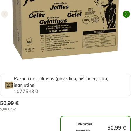
Raznolikost okusov (govedina, piščanec, raca,
jagnjetina)
1077543.0
50,99 €
5,00 € / kg
Enkratna
50,99 €