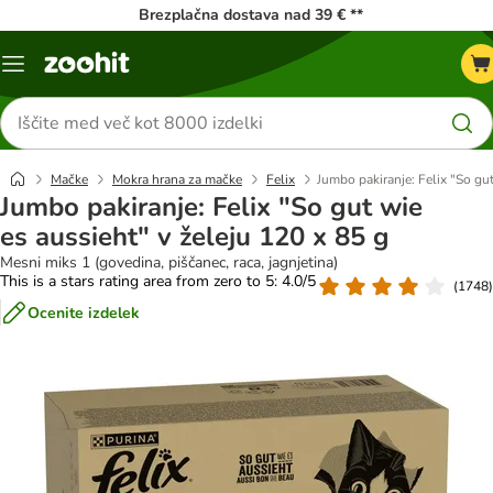
Brezplačna dostava nad 39 € **
Meni
kataloga
Iskanje
izdelkov
Mačke
Mokra hrana za mačke
Felix
Jumbo pakiranje: Felix "So gut
Jumbo pakiranje: Felix "So gut wie
es aussieht" v želeju 120 x 85 g
Mesni miks 1 (govedina, piščanec, raca, jagnjetina)
This is a stars rating area from zero to 5: 4.0/5
(
1748
)
Ocenite izdelek