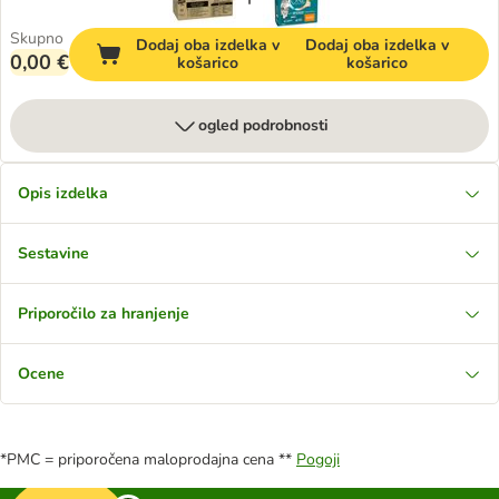
Skupno
Dodaj oba izdelka v
Dodaj oba izdelka v
0,00 €
košarico
košarico
ogled podrobnosti
Opis izdelka
Sestavine
Priporočilo za hranjenje
Ocene
*PMC = priporočena maloprodajna cena **
Pogoji