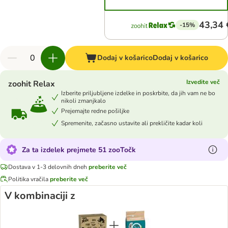
43,34 
-15%
Dodaj v košarico
Dodaj v košarico
Izvedite več
zoohit Relax
Izberite priljubljene izdelke in poskrbite, da jih vam ne bo
nikoli zmanjkalo
Prejemajte redne pošiljke
Spremenite, začasno ustavite ali prekličite kadar koli
Za ta izdelek prejmete 51 zooTočk
Dostava v 1-3 delovnih dneh
preberite več
Politika vračila
preberite več
V kombinaciji z