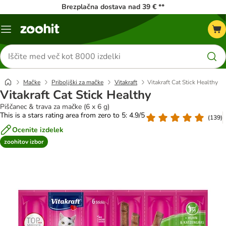
Brezplačna dostava nad 39 € **
Meni
kataloga
Iskanje
izdelkov
Mačke
Priboljški za mačke
Vitakraft
Vitakraft Cat Stick Healthy
Vitakraft Cat Stick Healthy
Piščanec & trava za mačke (6 x 6 g)
This is a stars rating area from zero to 5: 4.9/5
(
139
)
Ocenite izdelek
zoohitov izbor