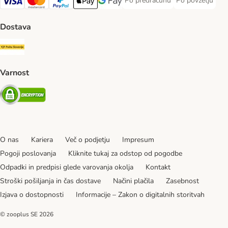
Po predračunu
Po povzetju
Po predračunu Payment Method
Po povzetju Pa
Visa Payment Method
MasterCard Payment Method
PayPal Payment Method
Apple Pay Payment Method
Google pay Payment Method
Dostava
Pošta Slovenije Shipping Method
Varnost
Security
O nas
Kariera
Več o podjetju
Impresum
Pogoji poslovanja
Kliknite tukaj za odstop od pogodbe
Odpadki in predpisi glede varovanja okolja
Kontakt
Stroški pošiljanja in čas dostave
Načini plačila
Zasebnost
Izjava o dostopnosti
Informacije – Zakon o digitalnih storitvah
© zooplus SE
2026