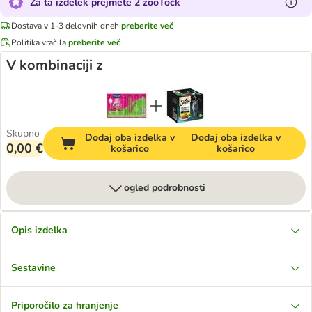
Za ta izdelek prejmete 2 zooTočk
Dostava v 1-3 delovnih dneh
preberite več
Politika vračila
preberite več
V kombinaciji z
Skupno
Dodaj oba izdelka v
Dodaj oba izdelka v
0,00 €
košarico
košarico
ogled podrobnosti
Opis izdelka
Sestavine
Priporočilo za hranjenje