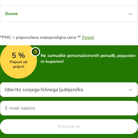
Ocene
*PMC = priporočena maloprodajna cena **
Pogoji
5 %
Ne zamudite personaliziranih ponudb, popustov
in kuponov!
Popust ob
prijavi!
Izberite svojega hišnega ljubljenčka
Prijavite se