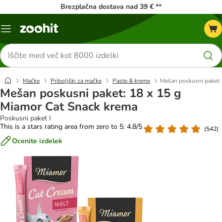
Brezplačna dostava nad 39 € **
Meni
kataloga
Iskanje
izdelkov
Mačke
Priboljški za mačke
Paste & kreme
Mešan poskusni paket:
Mešan poskusni paket: 18 x 15 g
Miamor Cat Snack krema
Poskusni paket I
This is a stars rating area from zero to 5: 4.8/5
(
542
)
Ocenite izdelek