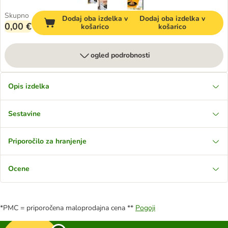
Skupno
Dodaj oba izdelka v
Dodaj oba izdelka v
0,00 €
košarico
košarico
ogled podrobnosti
Opis izdelka
Sestavine
Priporočilo za hranjenje
Ocene
*PMC = priporočena maloprodajna cena **
Pogoji