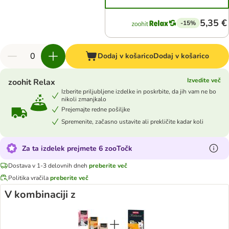
5,35 €
-15%
Dodaj v košarico
Dodaj v košarico
Izvedite več
zoohit Relax
Izberite priljubljene izdelke in poskrbite, da jih vam ne bo
nikoli zmanjkalo
Prejemajte redne pošiljke
Spremenite, začasno ustavite ali prekličite kadar koli
Za ta izdelek prejmete 6 zooTočk
Dostava v 1-3 delovnih dneh
preberite več
Politika vračila
preberite več
V kombinaciji z