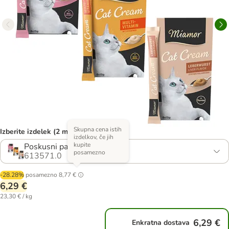
Skupna cena istih
Izberite izdelek (2 možnosti)
izdelkov, če jih
kupite
Poskusni paket I
posamezno
613571.0
-28.28%
posamezno
8,77 €
6,29 €
23,30 € / kg
6,29 €
Enkratna dostava