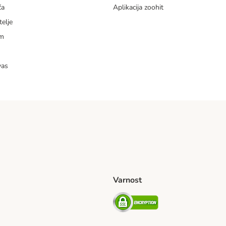
ča
Aplikacija zoohit
telje
am
vas
Varnost
venije Shipping Method
Security