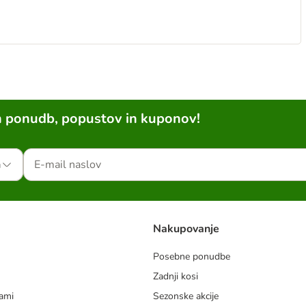
h ponudb, popustov in kuponov!
a
Nakupovanje
Posebne ponudbe
Zadnji kosi
dami
Sezonske akcije