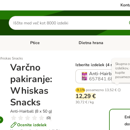
Konta
Iskanje
izdelkov
Ptice
Dietna hrana
orij: Mačke
Odprite meni kategorij: Male živali
Odprite meni kategorij: Ptice
Whiskas Snacks
Varčno
Skupna ce
Izberite izdelek (4 možnosti)
izdelkov, 
kupite
Anti-Hairball (8 x 5
pakiranje:
posamez
657841.68
Whiskas
-9.1%
posamezno
13,52 €
12,29 €
Snacks
30,72 € / kg
Anti-Hairball (8 x 50 g)
En
(
0
)
do
Ocenite izdelek