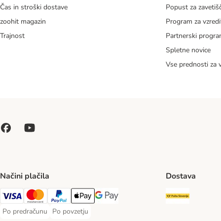
Čas in stroški dostave
Popust za zavetiš
zoohit magazin
Program za vzredi
Trajnost
Partnerski progr
Spletne novice
Vse prednosti za 
Načini plačila
Dostava
Pošta Slo
Visa Payment Method
MasterCard Payment Method
PayPal Payment Method
Apple Pay Payment Method
Google pay Payment Method
Po predračunu
Po povzetju
Po predračunu Payment Method
Po povzetju Payment Method