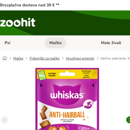
Brezplačna dostava nad 39 € **
Psi
Mačke
Male živali
Odprite meni kategorij: Psi
Odprite meni kateg
Mačke
Priboljški za mačke
Hrustljavi prigrizki
Varčno pakiranje: 