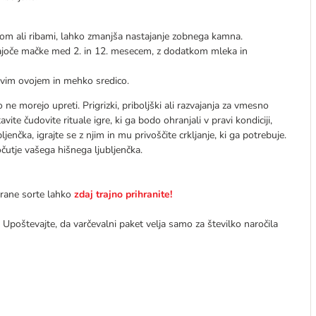
m ali ribami, lahko zmanjša nastajanje zobnega kamna.
čajoče mačke med 2. in 12. mesecem, z dodatkom mleka in
javim ovojem in mehko sredico.
ne morejo upreti. Prigrizki, priboljški ali razvajanja za vmesno
ite čudovite rituale igre, ki ga bodo ohranjali v pravi kondiciji,
enčka, igrajte se z njim in mu privoščite crkljanje, ki ga potrebuje.
očutje vašega hišnega ljubljenčka.
rane sorte lahko
zdaj trajno prihranite!
Upoštevajte, da varčevalni paket velja samo za številko naročila