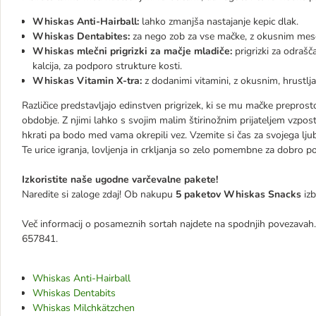
Whiskas Anti-Hairball:
lahko zmanjša nastajanje kepic dlak.
Whiskas Dentabites:
za nego zob za vse mačke, z okusnim meso
Whiskas mlečni prigrizki za mačje mladiče:
prigrizki za odraš
kalcija, za podporo strukture kosti.
Whiskas Vitamin X-tra:
z dodanimi vitamini, z okusnim, hrustl
Različice predstavljajo edinstven prigrizek, ki se mu mačke preprosto 
obdobje. Z njimi lahko s svojim malim štirinožnim prijateljem vzpostav
hkrati pa bodo med vama okrepili vez. Vzemite si čas za svojega ljublj
Te urice igranja, lovljenja in crkljanja so zelo pomembne za dobro p
Izkoristite naše ugodne varčevalne pakete!
Naredite si zaloge zdaj! Ob nakupu
5 paketov Whiskas Snacks
izb
Več informacij o posameznih sortah najdete na spodnjih povezavah. 
657841.
Whiskas Anti-Hairball
Whiskas Dentabits
Whiskas Milchkätzchen