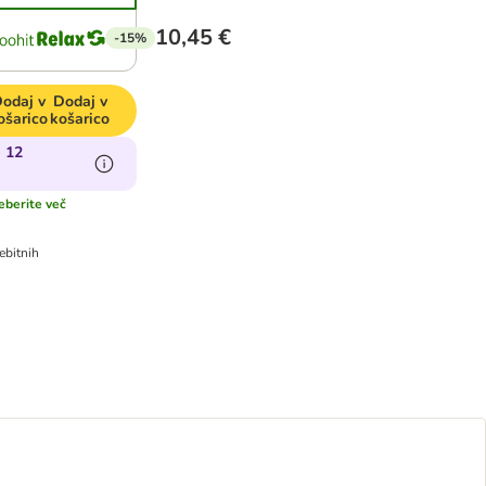
10,45 €
-15%
odaj v
Dodaj v
ošarico
košarico
e 12
eberite več
ebitnih