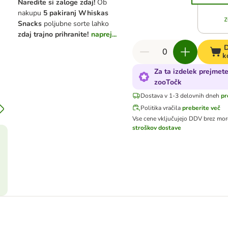
Naredite si zaloge zdaj!
Ob
nakupu
5 pakiranj Whiskas
Snacks
poljubne sorte lahko
zdaj trajno prihranite!
naprej...
D
k
Za ta izdelek prejmet
zooTočk
Dostava v 1-3 delovnih dneh
pr
Politika vračila
preberite več
Vse cene vključujejo DDV
brez mor
stroškov dostave