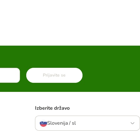
Prijavite se
Izberite državo
Slovenija / sl