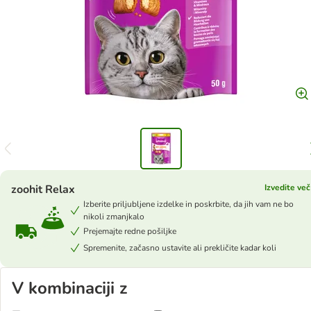
zoohit Relax
Izvedite več
Izberite priljubljene izdelke in poskrbite, da jih vam ne bo
nikoli zmanjkalo
Prejemajte redne pošiljke
Spremenite, začasno ustavite ali prekličite kadar koli
V kombinaciji z