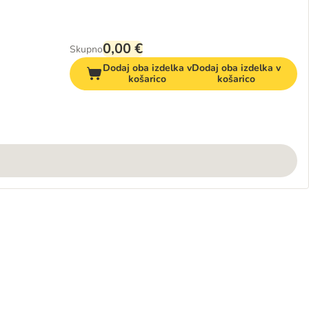
0,00 €
Skupno
Dodaj oba izdelka v
Dodaj oba izdelka v
košarico
košarico