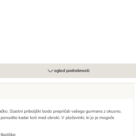
t wie es aussieht" 88 x 85 g
ogled podrobnosti
mačko. Slastni priboljški bodo prepričali vašega gurmana z okusno,
 ponudite kadar koli med obroki. V pločevinki, ki jo je mogoče
iboljške: