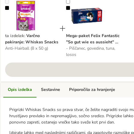
Varčno pakiranje: Whiskas Snacks
Mega-paket Felix Fantastic "So gu
ta izdelek
:
Varčno
Mega-paket Felix Fantastic
pakiranje: Whiskas Snacks
"So gut wie es aussieht" 88
Anti-Hairball (8 x 50 g)
x 85 g
- Piščanec, govedina, tuna,
losos
Opis izdelka
Sestavine
Priporočilo za hranjenje
Prigrizki Whiskas Snacks so prava stvar, če želite nagraditi svojo 
hrustljavo prevleko in nepremagljivo, sočno sredico. Prigrizke lahko
ponovno zapreti, ostanejo vrečke tako sveže kot prvi dan.
Izbirate lahko med naslednjimi različicami, da zagotovite raznolike pr