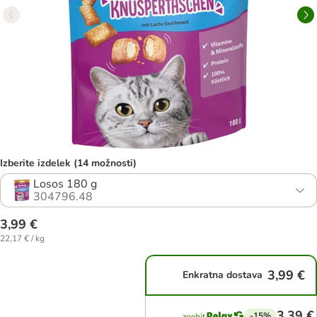
Izberite izdelek (14 možnosti)
Losos 180 g
304796.48
3,99 €
22,17 € / kg
3,99 €
Enkratna dostava
3,39 €
-15%