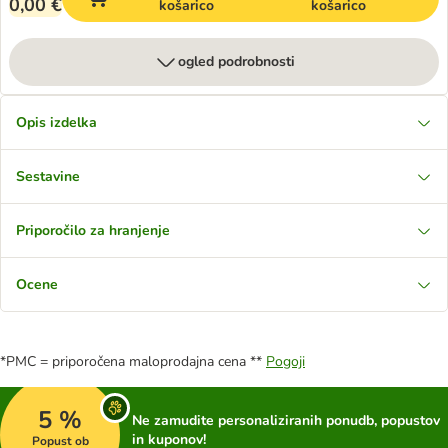
0,00 €
košarico
košarico
ogled podrobnosti
Opis izdelka
Sestavine
Priporočilo za hranjenje
Ocene
*PMC = priporočena maloprodajna cena **
Pogoji
5 %
Ne zamudite personaliziranih ponudb, popustov
in kuponov!
Popust ob