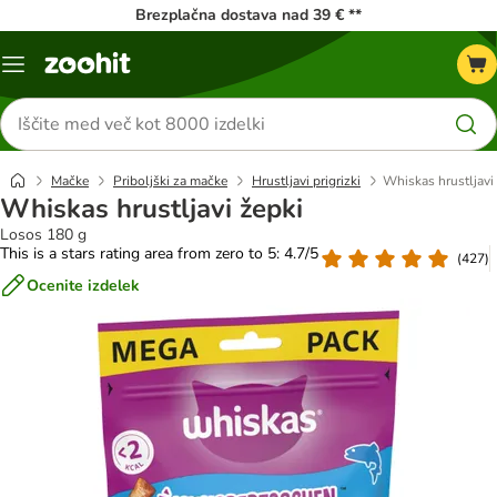
Brezplačna dostava nad 39 € **
Meni
kataloga
Iskanje
izdelkov
Mačke
Priboljški za mačke
Hrustljavi prigrizki
Whiskas hrustljavi
Whiskas hrustljavi žepki
Losos 180 g
This is a stars rating area from zero to 5: 4.7/5
(
427
)
Ocenite izdelek