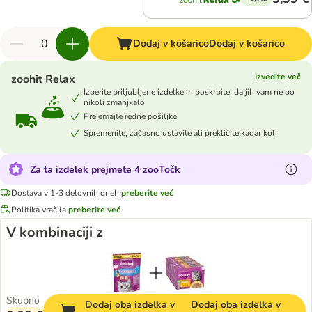
Dodaj v košarico
Dodaj v košarico
Izvedite več
zoohit Relax
Izberite priljubljene izdelke in poskrbite, da jih vam ne bo
nikoli zmanjkalo
Prejemajte redne pošiljke
Spremenite, začasno ustavite ali prekličite kadar koli
Za ta izdelek prejmete 4 zooTočk
Dostava v 1-3 delovnih dneh
preberite več
Politika vračila
preberite več
V kombinaciji z
Skupno
Dodaj oba izdelka v
Dodaj oba izdelka v