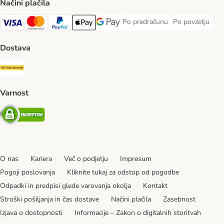
Načini plačila
Po predračunu
Po povzetju
Po predračunu Payment Method
Po povzetju Pa
Visa Payment Method
MasterCard Payment Method
PayPal Payment Method
Apple Pay Payment Method
Google pay Payment Method
Dostava
Pošta Slovenije Shipping Method
Varnost
Security
O nas
Kariera
Več o podjetju
Impresum
Pogoji poslovanja
Kliknite tukaj za odstop od pogodbe
Odpadki in predpisi glede varovanja okolja
Kontakt
Stroški pošiljanja in čas dostave
Načini plačila
Zasebnost
Izjava o dostopnosti
Informacije – Zakon o digitalnih storitvah