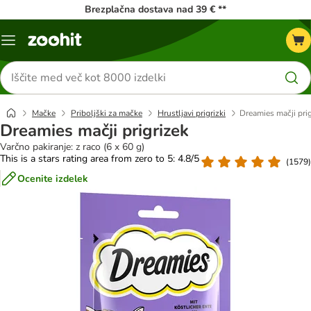
Brezplačna dostava nad 39 € **
Meni
kataloga
Iskanje
izdelkov
Mačke
Priboljški za mačke
Hrustljavi prigrizki
Dreamies mačji prig
Dreamies mačji prigrizek
Varčno pakiranje: z raco (6 x 60 g)
This is a stars rating area from zero to 5: 4.8/5
(
1579
)
Ocenite izdelek