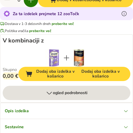
Za ta izdelek prejmete 12 zooTočk
Dostava v 1-3 delovnih dneh
preberite več
Politika vračila
preberite več
V kombinaciji z
Skupno
Dodaj oba izdelka v
Dodaj oba izdelka v
0,00 €
košarico
košarico
ogled podrobnosti
Opis izdelka
Sestavine