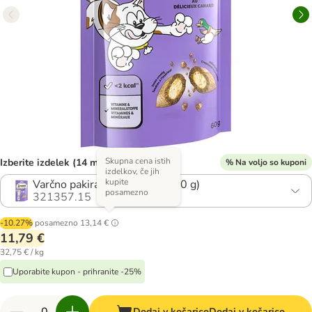
Skupna cena istih
Izberite izdelek (14 možnosti)
% Na voljo so kuponi
izdelkov, če jih
kupite
Varčno pakiranje: z raco (6 x 60 g)
posamezno
321357.15
-10.27%
posamezno
13,14 €
11,79 €
32,75 € / kg
Uporabite kupon - prihranite -25%
Dodaj v košarico
Dodaj v košarico