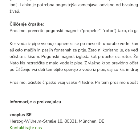
ipd.). Lahko je potrebna pogostejša zamenjava, odvisno od bivalnega
živali.
Čiščenje črpalke:
Prosimo, preverite pogonski magnet ("propeler", "rotor") tako, da ga 
Ker voda iz pipe vsebuje apnenec, se po mesecih uporabe vodni kame
ali celo mačjih in pasjih fontanah za pitje. Zato ni koristno le, da 
očistite s kisom. Pogonski magnet izgleda kot propeler oz. rotor. Že 
Nato kis razredčite z malo vode iz pipe. Z vlažno krpo previdno oč
po čiščenju vsi deli temeljito sperejo z vodo iz pipe, saj so kis in druga
Prosimo, očistite črpalko vsaj vsake 4 tedne. Pri tem prosimo upošt
Informacije o proizvajalcu
zooplus SE
Herzog-Wilhelm-Straße 18, 80331, München, DE
Kontaktirajte nas