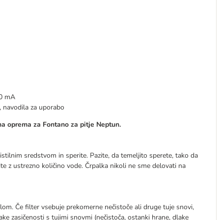
00 mA
i, navodila za uporabo
tna oprema za Fontano za pitje Neptun.
stilnim sredstvom in sperite. Pazite, da temeljito sperete, tako da
te z ustrezno količino vode. Črpalka nikoli ne sme delovati na
milom. Če filter vsebuje prekomerne nečistoče ali druge tuje snovi,
nake zasičenosti s tujimi snovmi (nečistoča, ostanki hrane, dlake