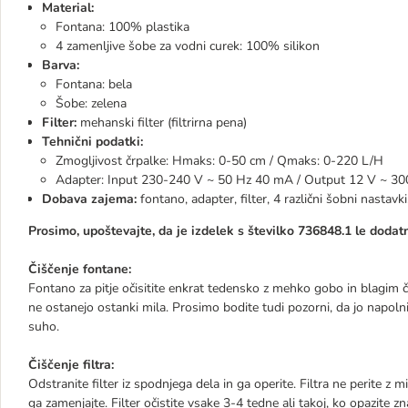
Material:
Fontana: 100% plastika
4 zamenljive šobe za vodni curek: 100% silikon
Barva:
Fontana: bela
Šobe: zelena
Filter:
mehanski filter (filtrirna pena)
Tehnični podatki:
Zmogljivost črpalke: Hmaks: 0-50 cm / Qmaks: 0-220 L/H
Adapter: Input 230-240 V ~ 50 Hz 40 mA / Output 12 V ~ 3
Dobava zajema:
fontano, adapter, filter, 4 različni šobni nastavk
Prosimo, upoštevajte, da je izdelek s številko 736848.1 le doda
Čiščenje fontane:
Fontano za pitje očisitite enkrat tedensko z mehko gobo in blagim či
ne ostanejo ostanki mila. Prosimo bodite tudi pozorni, da jo napolni
suho.
Čiščenje filtra:
Odstranite filter iz spodnjega dela in ga operite. Filtra ne perite z 
ga zamenjajte. Filter očistite vsake 3-4 tedne ali takoj, ko opazite z