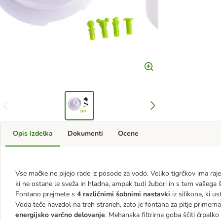
Opis izdelka
Dokumenti
Ocene
Vse mačke ne pijejo rade iz posode za vodo. Veliko tigrčkov ima raj
ki ne ostane le sveža in hladna, ampak tudi žubori in s tem vašega 
Fontano prejmete s
4 različnimi šobnimi nastavki
iz silikona, ki u
Voda teče navzdol na treh straneh, zato je fontana za pitje primer
energijsko varčno delovanje
. Mehanska filtrirna goba ščiti črpalk