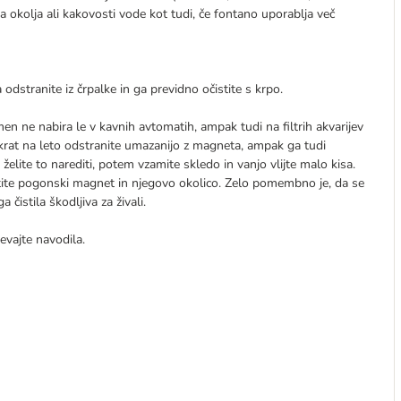
 okolja ali kakovosti vode kot tudi, če fontano uporablja več
odstranite iz črpalke in ga previdno očistite s krpo.
n ne nabira le v kavnih avtomatih, ampak tudi na filtrih akvarijev
večkrat na leto odstranite umazanijo z magneta, ampak ga tudi
želite to narediti, potem vzamite skledo in vanjo vlijte malo kisa.
istite pogonski magnet in njegovo okolico. Zelo pomembno je, da se
 čistila škodljiva za živali.
evajte navodila.