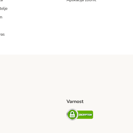
telje
am
vas
Varnost
venije Shipping Method
Security