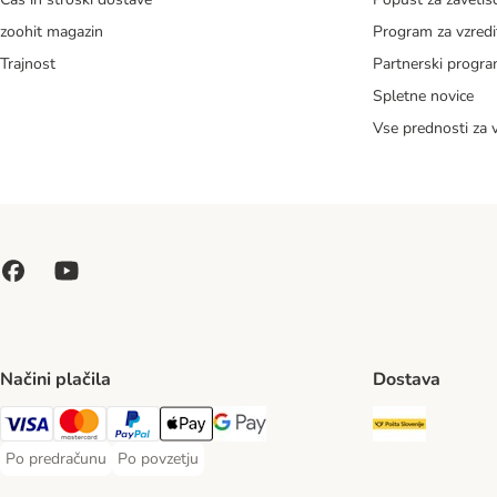
zoohit magazin
Program za vzredi
Trajnost
Partnerski progr
Spletne novice
Vse prednosti za 
Načini plačila
Dostava
Pošta Slo
Visa Payment Method
MasterCard Payment Method
PayPal Payment Method
Apple Pay Payment Method
Google pay Payment Method
Po predračunu
Po povzetju
Po predračunu Payment Method
Po povzetju Payment Method