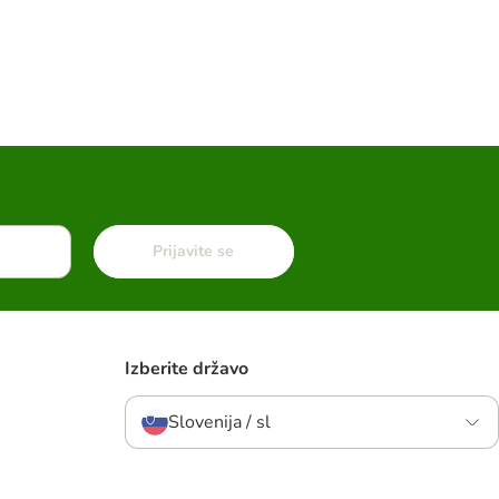
Prijavite se
Izberite državo
Slovenija / sl