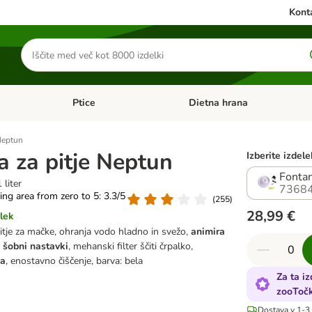
Konta
Iskanje
izdelkov
Ptice
Dietna hrana
orij: Mačke
Odprite meni kategorij: Male živali
Odprite meni kategorij: Ptice
Neptun
a za pitje Neptun
Izberite izdel
Fontan
 liter
73684
ting area from zero to 5: 3.3/5
(
255
)
28,99 €
lek
itje za mačke, ohranja vodo hladno in svežo,
animira
ni šobni nastavki
, mehanski filter ščiti črpalko,
na
, enostavno čiščenje, barva: bela
Za ta i
zooToč
Dostava v 1-3