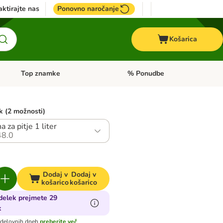
ktirajte nas
Ponovno naročanje
Košarica
Top znamke
% Ponudbe
Odprite meni kategorij: Dietna hrana
Odprite meni kategorij: Top znam
ek (2 možnosti)
a za pitje 1 liter
8.0
Dodaj v
Dodaj v
košarico
košarico
zdelek prejmete 29
k
 delovnih dneh
preberite več