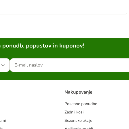
h ponudb, popustov in kuponov!
a
Nakupovanje
Posebne ponudbe
Zadnji kosi
dami
Sezonske akcije
ča
Aplikacija zoohit