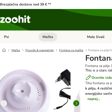
Brezplačna dostava nad 39 € **
Psi
Mačke
Male živali
Odprite meni kategorij: Psi
Odprite meni kateg
Mačke
Posode & napajalniki
Fontana za mačke
Fontana za pitje 
Fontan
Fontana za pitje 1
This is a stars ra
Ocenite izde
Tiha fontana za p
k pitju, 4 različ
energijsko varč
naprej...