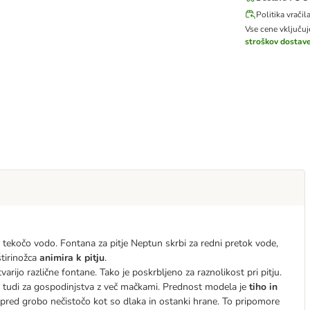
Politika vračil
Vse cene vključu
stroškov dostav
e tekočo vodo. Fontana za pitje Neptun skrbi za redni pretok vode,
štirinožca
animira k pitju
.
stvarijo različne fontane. Tako je poskrbljeno za raznolikost pri pitju.
na tudi za gospodinjstva z več mačkami. Prednost modela je
tiho in
o pred grobo nečistočo kot so dlaka in ostanki hrane. To pripomore