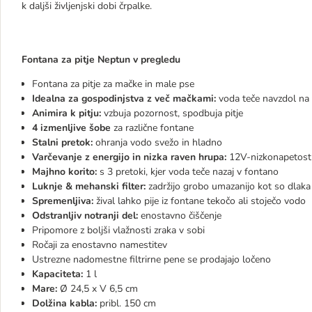
k daljši življenjski dobi črpalke.
Fontana za pitje Neptun v pregledu
Fontana za pitje za mačke in male pse
Idealna za gospodinjstva z več mačkami:
voda teče navzdol na
Animira k pitju:
vzbuja pozornost, spodbuja pitje
4 izmenljive šobe
za različne fontane
Stalni pretok:
ohranja vodo svežo in hladno
Varčevanje z energijo in nizka raven hrupa:
12V-nizkonapetost
Majhno korito:
s 3 pretoki, kjer voda teče nazaj v fontano
Luknje & mehanski filter:
zadržijo grobo umazanijo kot so dlaka
Spremenljiva:
žival lahko pije iz fontane tekočo ali stoječo vodo
Odstranljiv notranji del:
enostavno čiščenje
Pripomore z boljši vlažnosti zraka v sobi
Ročaji za enostavno namestitev
Ustrezne nadomestne filtrirne pene se prodajajo ločeno
Kapaciteta:
1 l
Mare:
Ø 24,5 x V 6,5 cm
Dolžina kabla:
pribl. 150 cm