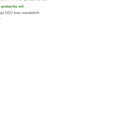
a
preberite več
jejo DDV
brez morebitnih
e