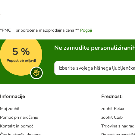
*PMC = priporočena maloprodajna cena **
Pogoji
Ne zamudite personalizirani
5 %
Popust ob prijavi!
Izberite svojega hišnega ljubljenčk
Informacije
Prednosti
Moj zoohit
zoohit Relax
Pomoč pri naročanju
zoohit Club
Kontakt in pomoč
Trgovina z nagra
Čas in stroški dostave
Popust za zavetiš