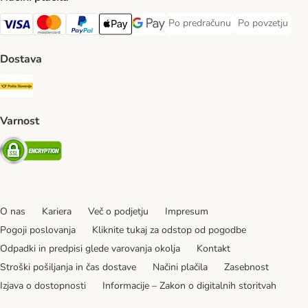
Po predračunu
Po povzetju
Po predračunu Payment Method
Po povzetju Pa
Visa Payment Method
MasterCard Payment Method
PayPal Payment Method
Apple Pay Payment Method
Google pay Payment Method
Dostava
Pošta Slovenije Shipping Method
Varnost
Security
O nas
Kariera
Več o podjetju
Impresum
Pogoji poslovanja
Kliknite tukaj za odstop od pogodbe
Odpadki in predpisi glede varovanja okolja
Kontakt
Stroški pošiljanja in čas dostave
Načini plačila
Zasebnost
Izjava o dostopnosti
Informacije – Zakon o digitalnih storitvah