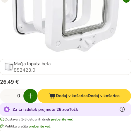
Mačja loputa bela
852423.0
26,49 €
Dodaj v košarico
Dodaj v košarico
Za ta izdelek prejmete 26 zooTočk
Dostava v 1-3 delovnih dneh
preberite več
Politika vračila
preberite več