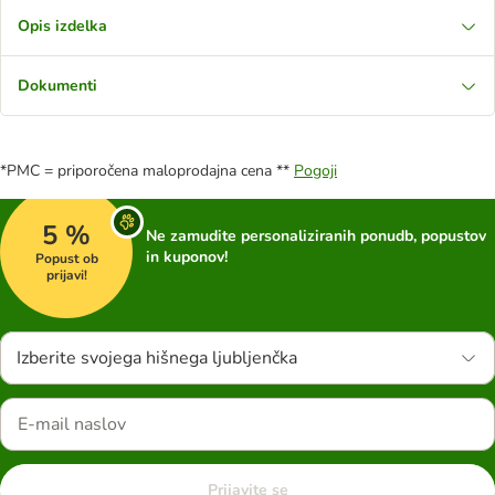
Opis izdelka
Dokumenti
*PMC = priporočena maloprodajna cena **
Pogoji
5 %
Ne zamudite personaliziranih ponudb, popustov
in kuponov!
Popust ob
prijavi!
Izberite svojega hišnega ljubljenčka
Prijavite se