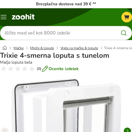
Brezplačna dostava nad 39 € **
Meni
kataloga
Iskanje
izdelkov
Mačke
Mreže & lopute
Vrata za mačke & lopute
Trixie 4-smerna l
Trixie 4-smerna loputa s tunelom
Mačja loputa bela
Ocenite izdelek
(
0
)