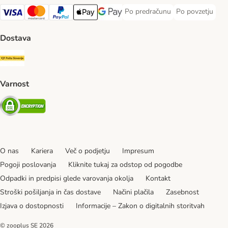
Po predračunu
Po povzetju
Po predračunu Payment Method
Po povzetju Pa
Visa Payment Method
MasterCard Payment Method
PayPal Payment Method
Apple Pay Payment Method
Google pay Payment Method
Dostava
Pošta Slovenije Shipping Method
Varnost
Security
O nas
Kariera
Več o podjetju
Impresum
Pogoji poslovanja
Kliknite tukaj za odstop od pogodbe
Odpadki in predpisi glede varovanja okolja
Kontakt
Stroški pošiljanja in čas dostave
Načini plačila
Zasebnost
Izjava o dostopnosti
Informacije – Zakon o digitalnih storitvah
© zooplus SE
2026