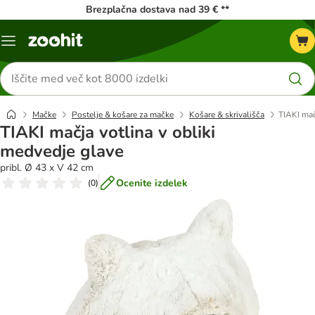
Brezplačna dostava nad 39 € **
Meni
kataloga
Iskanje
izdelkov
Mačke
Postelje & košare za mačke
Košare & skrivališča
TIAKI mač
TIAKI mačja votlina v obliki
medvedje glave
pribl. Ø 43 x V 42 cm
Ocenite izdelek
(
0
)