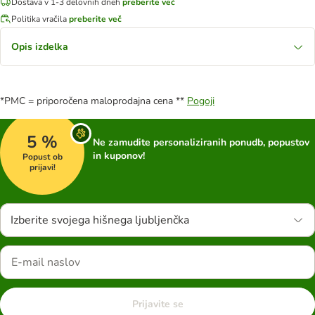
Dostava v 1-3 delovnih dneh
preberite več
Politika vračila
preberite več
Opis izdelka
*PMC = priporočena maloprodajna cena **
Pogoji
5 %
Ne zamudite personaliziranih ponudb, popustov
in kuponov!
Popust ob
prijavi!
Izberite svojega hišnega ljubljenčka
Prijavite se