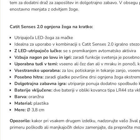
tem za dodatni draž za zaposlitev in dolgotrajno zabavo. V obsegu po
enostavno menjata z odvitjem žoge.
Catit Senses 2.0 ognjena žoga na kratko:
Utripajoča LED-žoga za mačke
Idealna za uporabo v kombinaciji s Catit Senses 2.0 igralno stezo
Z LED-utripajočo lučko:
se s premikanjem avtomatsko aktivira
Vzbuja nagon po lovu in igri:
zaradi funkcije svetenja je posebno
Uporabna tudi v temi:
vseeno ali čez dan ali v mraku in ponoči, 
Vsestransko uporabna:
za lov, potiskanje in tekanje zanjo, vseeno
Posebno hitra:
zaradi gladke površine drsi ognjena žoga ekstremno
Dolgotrajna zabavna igra:
utripanje ponuja dodatno spodbudo k 
Baterije vključene:
dve bateriji v obliki kovanca tipa LR44 sta vk
Barva:
oranžna
Material:
plastika
Mere:
Ø 3,8 cm
Opozorilo:
kakor pri vsakem drugem izdelku, nadzorujte vašo žival pri
primeru poškodb ali manjkajočih delov zamenjajte, da preprečite mo