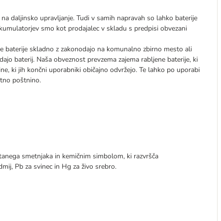
m na daljinsko upravljanje. Tudi v samih napravah so lahko baterije
li akumulatorjev smo kot prodajalec v skladu s predpisi obvezani
are baterije skladno z zakonodajo na komunalno zbirno mesto ali
ajo baterij. Naša obveznost prevzema zajema rabljene baterije, ki
ine, ki jih končni uporabniki običajno odvržejo. Te lahko po uporabi
stno poštnino.
črtanega smetnjaka in kemičnim simbolom, ki razvršča
mij, Pb za svinec in Hg za živo srebro.