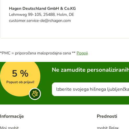
Hagen Deutschland GmbH & Co.KG
Lehmweg 99-105, 25488, Holm, DE
customer.service-de@rchagen.com
*PMC = priporočena maloprodajna cena **
Pogoji
Ne zamudite personalizirani
5 %
Popust ob prijavi!
Izberite svojega hišnega ljubljenčk
Informacije
Prednosti
Moj zoohit
zoohit Relax