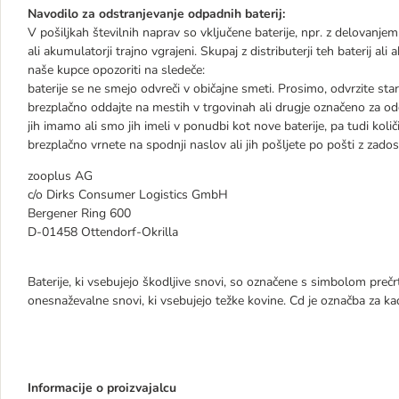
Navodilo za odstranjevanje odpadnih baterij:
V pošiljkah številnih naprav so vključene baterije, npr. z delovanje
ali akumulatorji trajno vgrajeni. Skupaj z distributerji teh baterij a
naše kupce opozoriti na sledeče:
baterije se ne smejo odvreči v običajne smeti. Prosimo, odvrzite st
brezplačno oddajte na mestih v trgovinah ali drugje označeno za odd
jih imamo ali smo jih imeli v ponudbi kot nove baterije, pa tudi količ
brezplačno vrnete na spodnji naslov ali jih pošljete po pošti z zado
zooplus AG
c/o Dirks Consumer Logistics GmbH
Bergener Ring 600
D-01458 Ottendorf-Okrilla
Baterije, ki vsebujejo škodljive snovi, so označene s simbolom pre
onesnaževalne snovi, ki vsebujejo težke kovine. Cd je označba za kad
Informacije o proizvajalcu