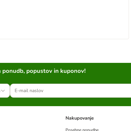
h ponudb, popustov in kuponov!
a
Nakupovanje
Posebne ponudbe