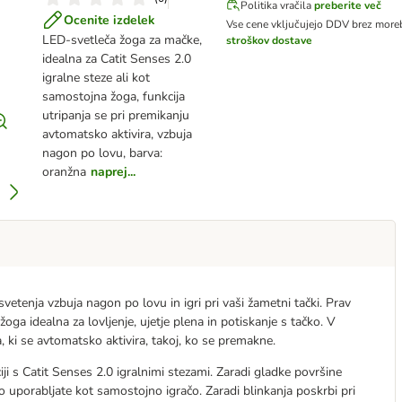
Politika vračila
preberite več
Ocenite izdelek
Vse cene vključujejo DDV
brez moreb
LED-svetleča žoga za mačke,
stroškov dostave
idealna za Catit Senses 2.0
igralne steze ali kot
samostojna žoga, funkcija
utripanja se pri premikanju
avtomatsko aktivira, vzbuja
nagon po lovu, barva:
oranžna
naprej...
vetenja vzbuja nagon po lovu in igri pri vaši žametni tački. Prav
ga idealna za lovljenje, ujetje plena in potiskanje s tačko. V
 ki se avtomatsko aktivira, takoj, ko se premakne.
i s Catit Senses 2.0 igralnimi stezami. Zaradi gladke površine
o uporabljate kot samostojno igračo. Zaradi blinkanja poskrbi pri