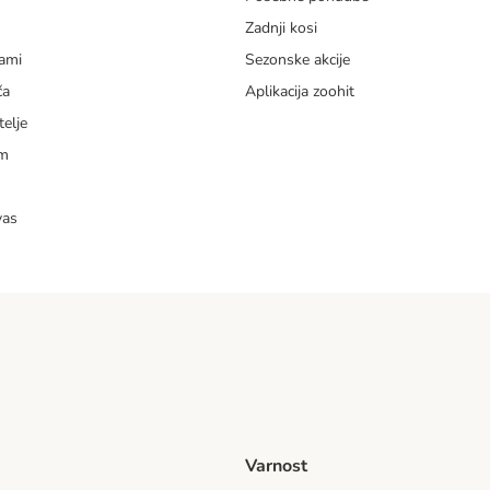
Zadnji kosi
dami
Sezonske akcije
ča
Aplikacija zoohit
telje
am
vas
Varnost