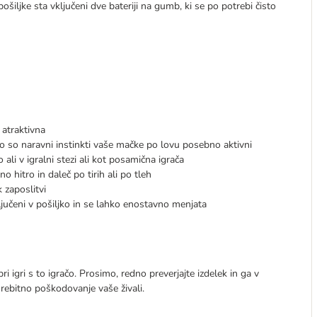
šiljke sta vključeni dve bateriji na gumb, ki se po potrebi čisto
 atraktivna
ko so naravni instinkti vaše mačke po lovu posebno aktivni
 ali v igralni stezi ali kot posamična igrača
 hitro in daleč po tirih ali po tleh
zaposlitvi
ljučeni v pošiljko in se lahko enostavno menjata
 igri s to igračo. Prosimo, redno preverjajte izdelek in ga v
rebitno poškodovanje vaše živali.