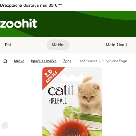
Brezplačna dostava nad 39 € **
Psi
Mačke
Male živali
Odprite meni kategorij: Psi
Odprite meni kateg
Mačke
Igrače za mačke
Žoge
Catit Senses 2.0 Ognjena žoga