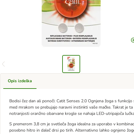
Opis izdelka
Bodisi čez dan ali ponoči: Catit Senses 2.0 Ognjena žoga s funkcijo s
med mrakom se prebujajo naravni instinkti vaše mačke. Takrat je ta žo
notranjosti oranžno obarvane krogle se nahaja LED-utripajoča lučka,
S premerom 3,8 cm je svetleča žoga idealna za uporabo v kombinacij
posebno hitro in daleč drsi po tirih. Alternativno lahko ognjeno žog