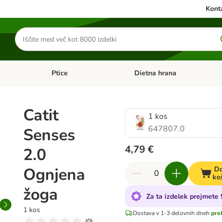
Konta
Iskanje
izdelkov
Ptice
Dietna hrana
orij: Mačke
Odprite meni kategorij: Male živali
Odprite meni kategorij: Ptice
Catit
1 kos
647807.0
Senses
4,79 €
2.0
Ognjena
Do
ko
žoga
Za ta izdelek prejmete
1 kos
Dostava v 1-3 delovnih dneh
pre
(
0
)