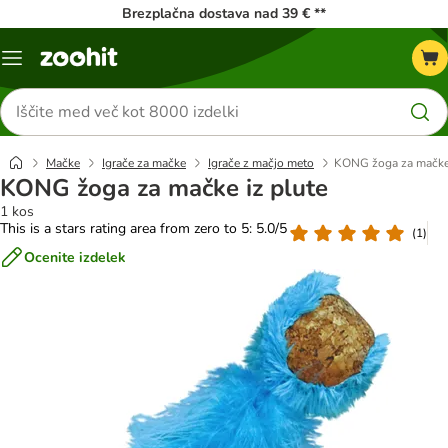
Brezplačna dostava nad 39 € **
Meni
kataloga
Iskanje
izdelkov
Mačke
Igrače za mačke
Igrače z mačjo meto
KONG žoga za mačke 
KONG žoga za mačke iz plute
1 kos
This is a stars rating area from zero to 5: 5.0/5
(
1
)
Ocenite izdelek