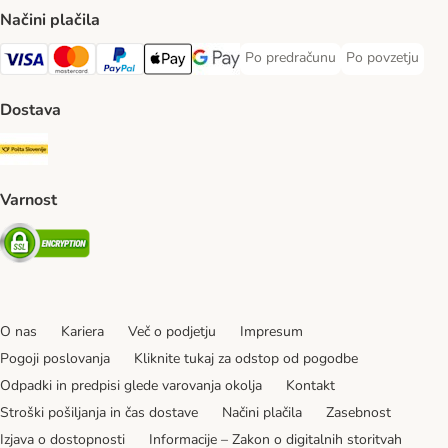
Načini plačila
Po predračunu
Po povzetju
Po predračunu Payment Method
Po povzetju Pa
Visa Payment Method
MasterCard Payment Method
PayPal Payment Method
Apple Pay Payment Method
Google pay Payment Method
Dostava
Pošta Slovenije Shipping Method
Varnost
Security
O nas
Kariera
Več o podjetju
Impresum
Pogoji poslovanja
Kliknite tukaj za odstop od pogodbe
Odpadki in predpisi glede varovanja okolja
Kontakt
Stroški pošiljanja in čas dostave
Načini plačila
Zasebnost
Izjava o dostopnosti
Informacije – Zakon o digitalnih storitvah