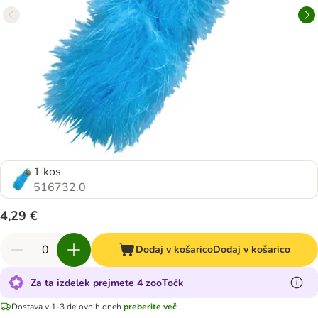
1 kos
516732.0
4,29 €
Dodaj v košarico
Dodaj v košarico
Za ta izdelek prejmete 4 zooTočk
Dostava v 1-3 delovnih dneh
preberite več