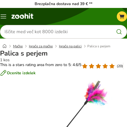
Brezplačna dostava nad 39 € **
Meni
kataloga
Iskanje
izdelkov
Mačke
Igrače za mačke
Igrače na palici
Palica s perjem
Palica s perjem
1 kos
This is a stars rating area from zero to 5: 4.6/5
(
20
)
Ocenite izdelek