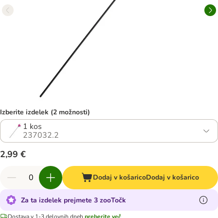
Izberite izdelek (2 možnosti)
1 kos
237032.2
2,99 €
Dodaj v košarico
Dodaj v košarico
Za ta izdelek prejmete 3 zooTočk
Dostava v 1-3 delovnih dneh
preberite več