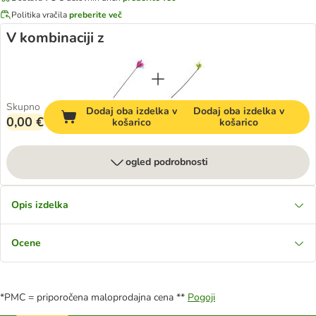
Politika vračila
preberite več
V kombinaciji z
Skupno
Dodaj oba izdelka v
Dodaj oba izdelka v
0,00 €
košarico
košarico
ogled podrobnosti
Opis izdelka
Ocene
*PMC = priporočena maloprodajna cena **
Pogoji