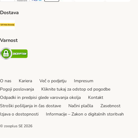
Visa Payment Method
MasterCard Payment Method
PayPal Payment Method
Apple Pay Payment Method
Google pay Payment Method
Dostava
Pošta Slovenije Shipping Method
Varnost
Security
O nas
Kariera
Več o podjetju
Impresum
Pogoji poslovanja
Kliknite tukaj za odstop od pogodbe
Odpadki in predpisi glede varovanja okolja
Kontakt
Stroški pošiljanja in čas dostave
Načini plačila
Zasebnost
Izjava o dostopnosti
Informacije – Zakon o digitalnih storitvah
© zooplus SE
2026