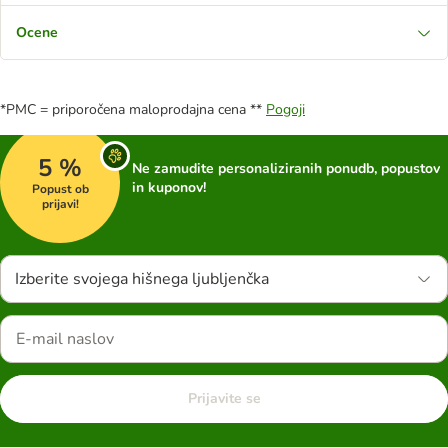
Ocene
*PMC = priporočena maloprodajna cena **
Pogoji
5 %
Ne zamudite personaliziranih ponudb, popustov
in kuponov!
Popust ob
prijavi!
Izberite svojega hišnega ljubljenčka
Prijavite se