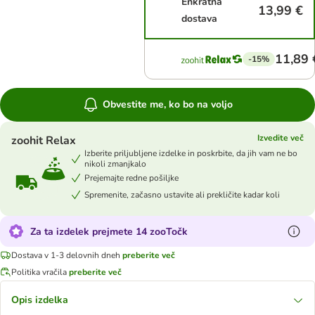
Enkratna
13,99 €
dostava
11,89 
-15%
Obvestite me, ko bo na voljo
Izvedite več
zoohit Relax
Izberite priljubljene izdelke in poskrbite, da jih vam ne bo
nikoli zmanjkalo
Prejemajte redne pošiljke
Spremenite, začasno ustavite ali prekličite kadar koli
Za ta izdelek prejmete 14 zooTočk
Dostava v 1-3 delovnih dneh
preberite več
Politika vračila
preberite več
Opis izdelka