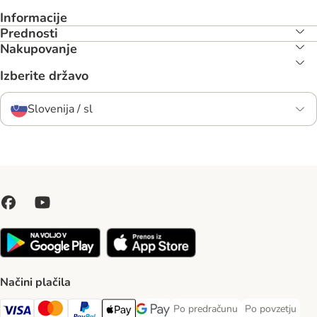
Informacije
Prednosti
Nakupovanje
Izberite državo
Slovenija / sl
Načini plačila
Po predračunu
Po povzetju
Po predračunu Payment Method
Po povzetju Pa