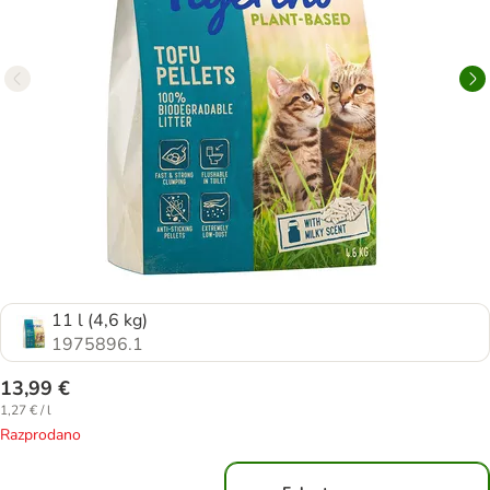
11 l (4,6 kg)
1975896.1
13,99 €
1,27 € / l
Razprodano