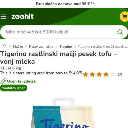
Brezplačna dostava nad 39 € **
Meni
kataloga
Iskanje
izdelkov
Mačke
Pesek za mačke
Tigerino
Tigerino rastlinski mačji pesek t
Tigerino rastlinski mačji pesek tofu –
vonj mleka
11 l (4,6 kg)
This is a stars rating area from zero to 5: 4.0/5
(
2
)
Ocenite izdelek
zoohitov izbor