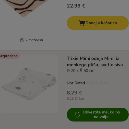
22,99 €
Dodaj v košarico
2 možnosti
azprodano
Trixie Mimi odeja Mimi iz
mehkega pliša, svetlo siva
D 70 x Š 50 cm
Not Rated
8,29 €
8,29 € / kos
Obvestite me, ko bo
na voljo