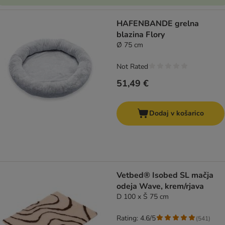
HAFENBANDE grelna
blazina Flory
Ø 75 cm
Not Rated
51,49 €
Dodaj v košarico
Vetbed® Isobed SL mačja
odeja Wave, krem/rjava
D 100 x Š 75 cm
Rating: 4.6/5
(
541
)