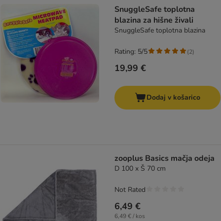
product items have been changed
SnuggleSafe toplotna
blazina za hišne živali
SnuggleSafe toplotna blazina
Rating: 5/5
(
2
)
19,99 €
Dodaj v košarico
zooplus Basics mačja odeja
D 100 x Š 70 cm
Not Rated
6,49 €
6,49 € / kos