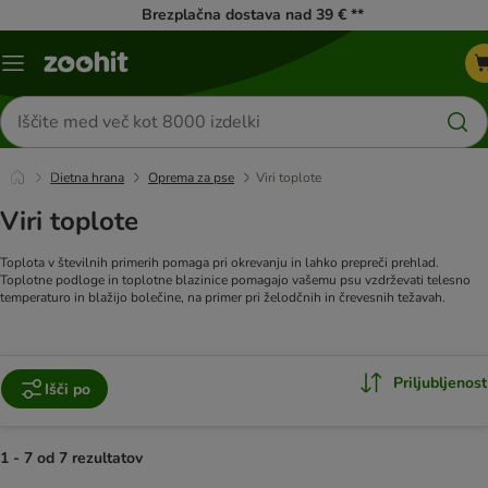
Brezplačna dostava nad 39 € **
Meni
kataloga
Iskanje
izdelkov
Dietna hrana
Oprema za pse
Viri toplote
Viri toplote
Toplota v številnih primerih pomaga pri okrevanju in lahko prepreči prehlad.
Toplotne podloge in toplotne blazinice pomagajo vašemu psu vzdrževati telesno
temperaturo in blažijo bolečine, na primer pri želodčnih in črevesnih težavah.
Priljubljenost
Išči po
1 - 7 od 7 rezultatov