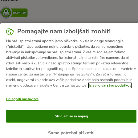
Security
Pomagajte nam izboljšati zoohit!
O nas
Kariera
Več o podjetju
Impresum
Na naši spletni strani uporabljamo piškotke, piksle in druge tehnologije
("piškotki"). Uporabljamo nujno potrebne piškotke, da vam omogočimo
Pogoji poslovanja
Kliknite tukaj za odstop od pogodbe
brskanje in nakupovanje na naši spletni strani. Z vašim soglasjem želimo
Odpadki in predpisi glede varovanja okolja
Kontakt
aktivirati piškotke za izvedbene, funkcionalne in marketinške namene, da bi
izboljšali vašo izkušnjo z našo spletno stranjo ter vam prikazali relevantne
Stroški pošiljanja in čas dostave
Načini plačila
Zasebnost
izdelke in storitve ter prilagodili oglase. Spremembe lahko kadar koli izvedete v
Izjava o dostopnosti
Informacije – Zakon o digitalnih storitvah
našem centru za nastavitve (“Prilagajanje nastavitev”). Za več informacij o
osebi, odgovorni za obdelavo vaših podatkov, obdelanih osebnih podatkih in
© zooplus SE
2026
namenu obdelave, najdete v Centru za nastavitve
Izjavi o varstvu podatkov
Prilagodi nastavitve
Strinjam se in naprej
Samo potrebni piškotki