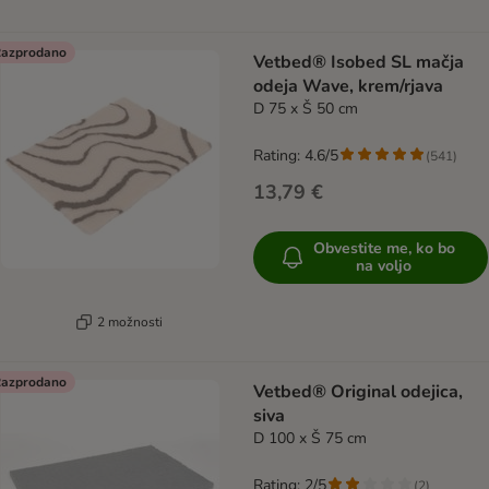
azprodano
Vetbed® Isobed SL mačja
odeja Wave, krem/rjava
D 75 x Š 50 cm
Rating: 4.6/5
(
541
)
13,79 €
Obvestite me, ko bo
na voljo
2 možnosti
azprodano
Vetbed® Original odejica,
siva
D 100 x Š 75 cm
Rating: 2/5
(
2
)