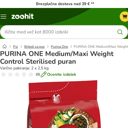
Brezplačna dostava nad 39 € **
Meni
kataloga
Iskanje
izdelkov
Psi
Briketi za pse
Purina One
PURINA ONE Medium/Maxi Weight C
PURINA ONE Medium/Maxi Weight
Control Sterilised puran
Varčno pakiranje: 2 x 2,5 kg
Ocenite izdelek
(
0
)