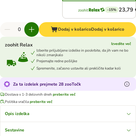
23,79 
-15%
Dodaj v košarico
Dodaj v košarico
Izvedite več
zoohit Relax
Izberite priljubljene izdelke in poskrbite, da jih vam ne bo
nikoli zmanjkalo
Prejemajte redne pošiljke
Spremenite, začasno ustavite ali prekličite kadar koli
Za ta izdelek prejmete 28 zooTočk
Dostava v 1-3 delovnih dneh
preberite več
Politika vračila
preberite več
Opis izdelka
Sestavine