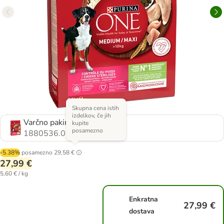
Skupna cena istih
izdelkov, če jih
Varčno pakiranje: 2 x 2,5 kg
kupite
posamezno
1880536.0
-5.38%
posamezno
29,58 €
27,99 €
5,60 € / kg
Enkratna
27,99 €
dostava