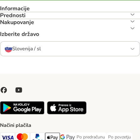
Informacije
Prednosti
Nakupovanje
Izberite državo
Slovenija / sl
Načini plačila
Po predračunu
Po povzetju
Po predračunu Payment Method
Po povzetju Pa