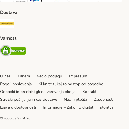
Visa Payment Method
MasterCard Payment Method
PayPal Payment Method
Apple Pay Payment Method
Google pay Payment Method
Dostava
Pošta Slovenije Shipping Method
Varnost
Security
O nas
Kariera
Več o podjetju
Impresum
Pogoji poslovanja
Kliknite tukaj za odstop od pogodbe
Odpadki in predpisi glede varovanja okolja
Kontakt
Stroški pošiljanja in čas dostave
Načini plačila
Zasebnost
Izjava o dostopnosti
Informacije – Zakon o digitalnih storitvah
© zooplus SE
2026