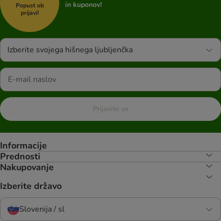
in kuponov!
Popust ob
prijavi!
Izberite svojega hišnega ljubljenčka
Prijavite se
Informacije
Prednosti
Nakupovanje
Izberite državo
Slovenija / sl