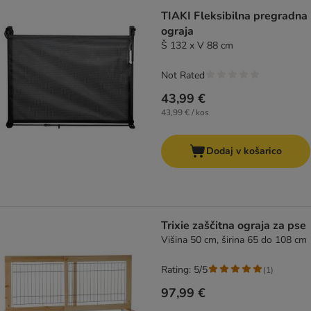
product items have been changed
TIAKI Fleksibilna pregradna
ograja
Š 132 x V 88 cm
Not Rated
43,99 €
43,99 € / kos
Dodaj v košarico
Trixie zaščitna ograja za pse
Višina 50 cm, širina 65 do 108 cm
Rating: 5/5
(
1
)
97,99 €