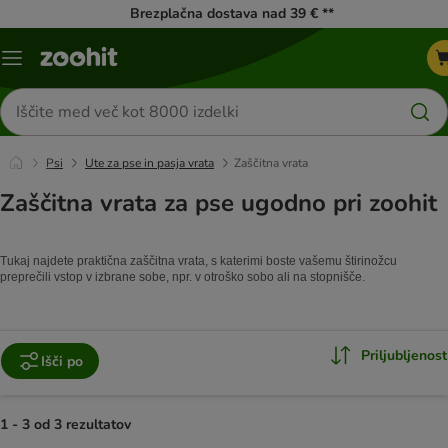
Brezplačna dostava nad 39 € **
Meni
kataloga
Iskanje
izdelkov
Psi
Ute za pse in pasja vrata
Zaščitna vrata
Zaščitna vrata za pse ugodno pri zoohit
Tukaj najdete praktična zaščitna vrata, s katerimi boste vašemu štirinožcu
preprečili vstop v izbrane sobe, npr. v otroško sobo ali na stopnišče.
Priljubljenost
Išči po
1 - 3 od 3 rezultatov