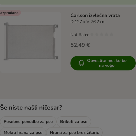
azprodano
Carlson izvlečna vrata
D 127 x V 76,2 cm
Not Rated
52,49 €
Obvestite me, ko bo
na voljo
Še niste našli ničesar?
Posebne ponudbe za pse
Briketi za pse
Mokra hrana za pse
Hrana za pse brez žitaric