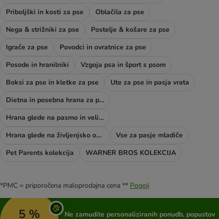
Priboljški in kosti za pse
Oblačila za pse
Nega & strižniki za pse
Postelje & košare za pse
Igrače za pse
Povodci in ovratnice za pse
Posode in hranilniki
Vzgoja psa in šport s psom
Boksi za pse in kletke za pse
Ute za pse in pasja vrata
Dietna in posebna hrana za pse
Hrana glede na pasmo in velikost psa
Hrana glede na življenjsko obdobje psa
Vse za pasje mladiče
Pet Parents kolekcija
WARNER BROS KOLEKCIJA
*PMC = priporočena maloprodajna cena **
Pogoji
5 %
Ne zamudite personaliziranih ponudb, popustov