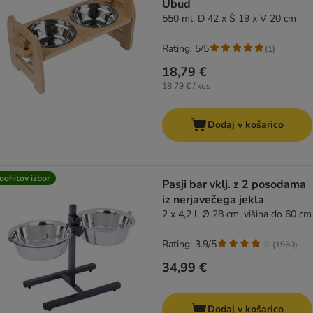
Ubud
550 ml, D 42 x Š 19 x V 20 cm
Rating: 5/5
(
1
)
18,79 €
18,79 € / kos
Dodaj v košarico
oohitov izbor
Pasji bar vklj. z 2 posodama
iz nerjavečega jekla
2 x 4,2 l, Ø 28 cm, višina do 60 cm
Rating: 3.9/5
(
1960
)
34,99 €
Dodaj v košarico