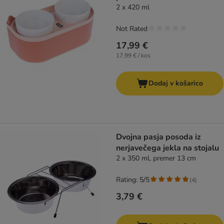
2 x 420 ml
Not Rated
17,99 €
17,99 € / kos
Dodaj v košarico
Dvojna pasja posoda iz
nerjavečega jekla na stojalu
2 x 350 ml, premer 13 cm
Rating: 5/5
(
4
)
3,79 €