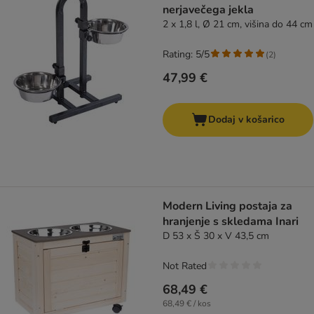
nerjavečega jekla
2 x 1,8 l, Ø 21 cm, višina do 44 cm
Rating: 5/5
(
2
)
47,99 €
Dodaj v košarico
Modern Living postaja za
hranjenje s skledama Inari
D 53 x Š 30 x V 43,5 cm
Not Rated
68,49 €
68,49 € / kos