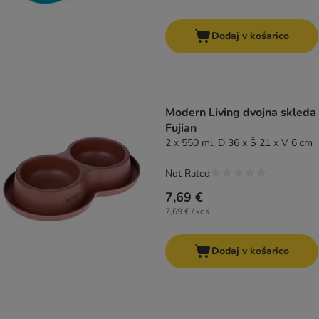
Dodaj v košarico
Modern Living dvojna skleda
Fujian
2 x 550 ml, D 36 x Š 21 x V 6 cm
Not Rated
7,69 €
7,69 € / kos
Dodaj v košarico