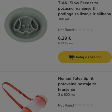
TIAKI Slow Feeder za
počasno hranjenje &
podloga za lizanje iz silikona
300 ml
Not Rated
6,29 €
6,29 € / kos
Dodaj v košarico
Nomad Tales Spirit
potovalna postaja za
hranjenje
2 x 500 ml
Not Rated