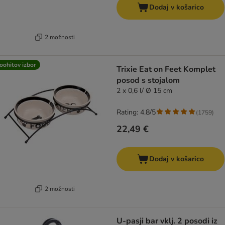
Dodaj v košarico
2 možnosti
oohitov izbor
Trixie Eat on Feet Komplet
posod s stojalom
2 x 0,6 l/ Ø 15 cm
Rating: 4.8/5
(
1759
)
22,49 €
Dodaj v košarico
2 možnosti
U-pasji bar vklj. 2 posodi iz