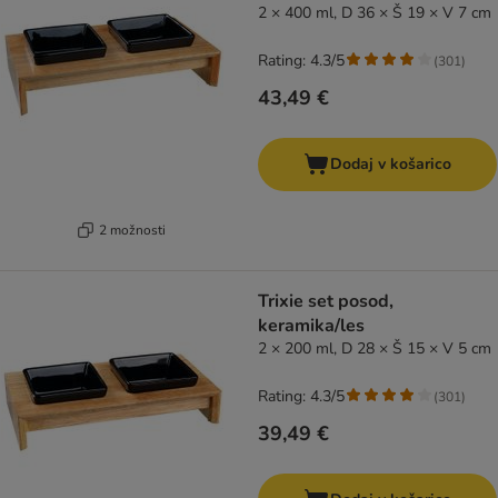
2 × 400 ml, D 36 × Š 19 × V 7 cm
Rating: 4.3/5
(
301
)
43,49 €
Dodaj v košarico
2 možnosti
Trixie set posod,
keramika/les
2 × 200 ml, D 28 × Š 15 × V 5 cm
Rating: 4.3/5
(
301
)
39,49 €