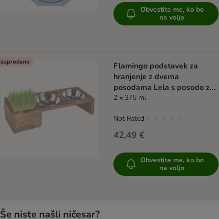
Obvestite me, ko bo
na voljo
azprodano
Flamingo podstavek za
hranjenje z dvema
posodama Lela s posodo za
mačjo travo
2 x 375 ml
Not Rated
42,49 €
Obvestite me, ko bo
na voljo
Še niste našli ničesar?