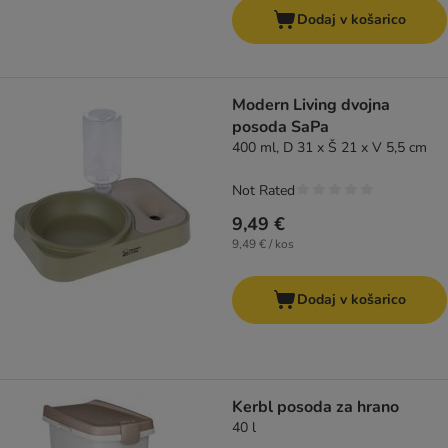
Dodaj v košarico
Modern Living dvojna
posoda SaPa
400 ml, D 31 x Š 21 x V 5,5 cm
Not Rated
9,49 €
9,49 € / kos
Dodaj v košarico
Kerbl posoda za hrano
40 l