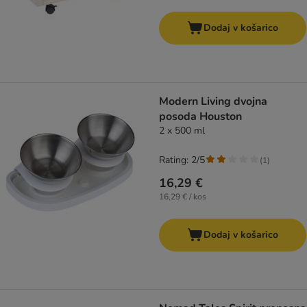
Dodaj v košarico
Modern Living dvojna
posoda Houston
2 x 500 ml
Rating: 2/5
(
1
)
16,29 €
16,29 € / kos
Dodaj v košarico