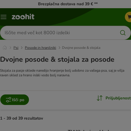
Brezplačna dostava nad 39 € **
Meni
kataloga
Iskanje
izdelkov
Psi
Posode in hranilniki
Dvojne posode & stojala
Dvojne posode & stojala za posode
Stojala za pasje sklede naredijo hranjenje bolj udobno za vašega psa, saj je višja
raven skled za hrano in/ali vodo bolj naravna.
Priljubljenost
Išči po
1 - 39 od 39 rezultatov
product items have been changed