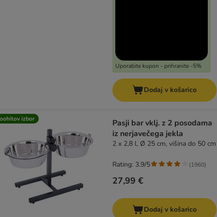
Uporabite kupon - prihranite -5%
Dodaj v košarico
oohitov izbor
Pasji bar vklj. z 2 posodama
iz nerjavečega jekla
2 x 2,8 l, Ø 25 cm, višina do 50 cm
Rating: 3.9/5
(
1960
)
27,99 €
Dodaj v košarico