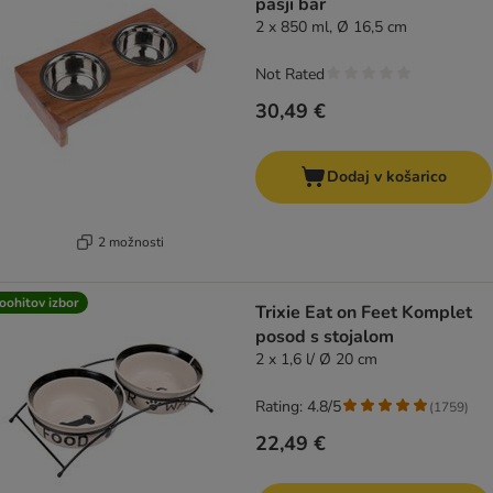
pasji bar
2 x 850 ml, Ø 16,5 cm
Not Rated
30,49 €
Dodaj v košarico
2 možnosti
oohitov izbor
Trixie Eat on Feet Komplet
posod s stojalom
2 x 1,6 l/ Ø 20 cm
Rating: 4.8/5
(
1759
)
22,49 €