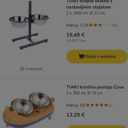
TIAKI dvojna skleda z
nastavljivim stojalom
2 x 1600 ml, Ø 21 cm
Rating: 3.2/5
(
25
)
15,49 €
15,49 € / kos
Dodaj v košarico
4 možnosti
TIAKI krmilna postaja Cova
2 x 350 ml, Ø 15 cm
Rating: 5/5
(
1
)
12,29 €