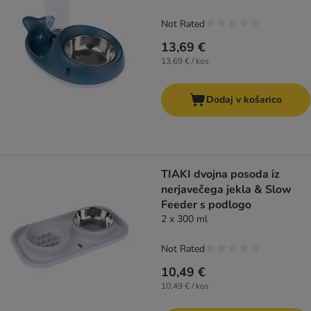
Not Rated
13,69 €
13,69 € / kos
Dodaj v košarico
TIAKI dvojna posoda iz
nerjavečega jekla & Slow
Feeder s podlogo
2 x 300 ml
Not Rated
10,49 €
10,49 € / kos