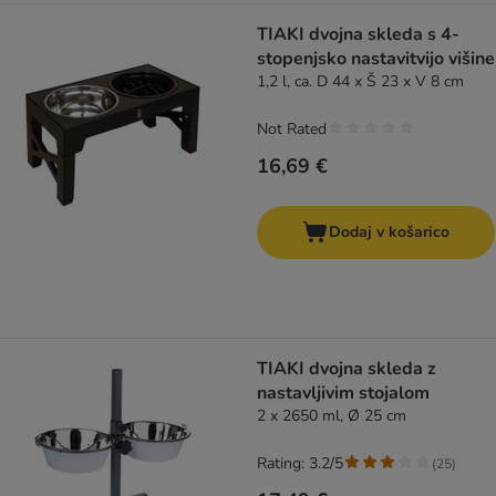
TIAKI dvojna skleda s 4-
stopenjsko nastavitvijo višine
1,2 l, ca. D 44 x Š 23 x V 8 cm
Not Rated
16,69 €
Dodaj v košarico
TIAKI dvojna skleda z
nastavljivim stojalom
2 x 2650 ml, Ø 25 cm
Rating: 3.2/5
(
25
)