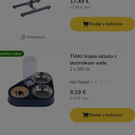
17,49 €
17,49 € / kos
Dodaj v košarico
4 možnosti
oohitov izbor
TIAKI trojna skleda z
dozirnikom vode
2 x 200 ml
Not Rated
9,19 €
9,19 € / kos
Dodaj v košarico