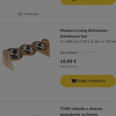
3 možnosti
Modern Living Bohemian
bambusov bar
3 x 450 ml, D 52 x Š 18 x V 18 cm
Not Rated
18,99 €
18,99 € / kos
Dodaj v košarico
TIAKI skleda z dvema
posodama za hrano