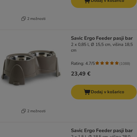
Dodaj v košarico
2 možnosti
Savic Ergo Feeder pasji bar
2 x 0,85 l, Ø 15,5 cm, višina 18,5
cm
Rating: 4.7/5
(
1088
)
23,49 €
Dodaj v košarico
2 možnosti
Savic Ergo Feeder pasji bar
2 x 1,5 l, Ø 18,5 cm, višina 28,0