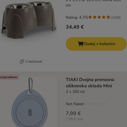
cm
Rating: 4.7/5
(
1088
)
34,49 €
Dodaj v košarico
2 možnosti
azprodano
TIAKI Dvojna prenosna
silikonska skleda Mini
2 x 350 ml
Not Rated
7,99 €
7,99 € / kos