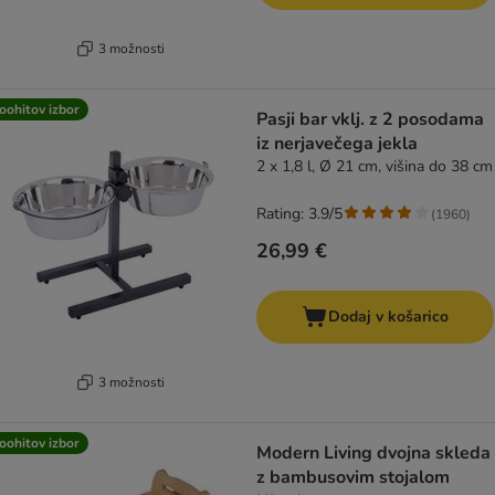
3 možnosti
oohitov izbor
Pasji bar vklj. z 2 posodama
iz nerjavečega jekla
2 x 1,8 l, Ø 21 cm, višina do 38 cm
Rating: 3.9/5
(
1960
)
26,99 €
Dodaj v košarico
3 možnosti
oohitov izbor
Modern Living dvojna skleda
z bambusovim stojalom