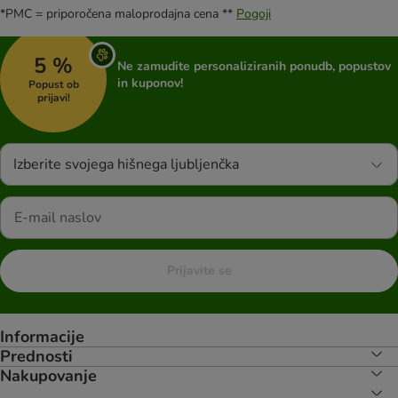
*PMC = priporočena maloprodajna cena **
Pogoji
5 %
Ne zamudite personaliziranih ponudb, popustov
in kuponov!
Popust ob
prijavi!
Izberite svojega hišnega ljubljenčka
Prijavite se
Informacije
Prednosti
Nakupovanje