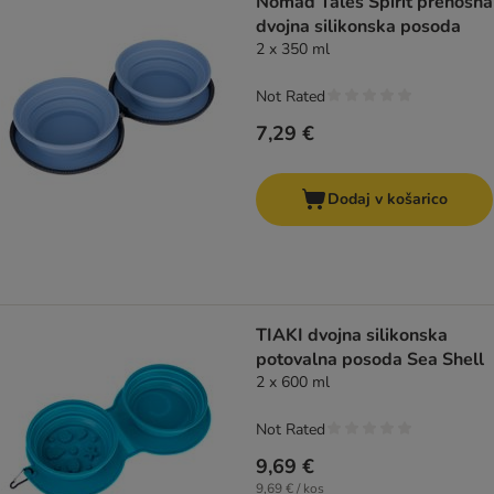
Nomad Tales Spirit prenosna
dvojna silikonska posoda
2 x 350 ml
Not Rated
7,29 €
Dodaj v košarico
TIAKI dvojna silikonska
potovalna posoda Sea Shell
2 x 600 ml
Not Rated
9,69 €
9,69 € / kos