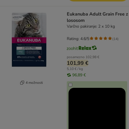
Eukanuba Adult Grain Free z
lososom
Varčno pakiranje: 2 x 10 kg
Rating: 4.6/5
(
14
)
posamezno
102,98 €
101,99 €
5,10 € / kg
96,89 €
4 možnosti