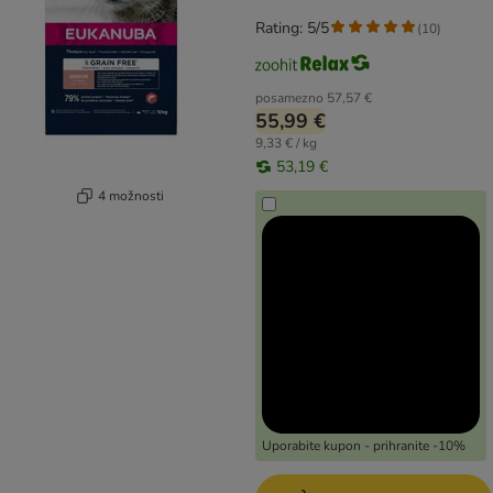
Rating: 5/5
(
10
)
posamezno
57,57 €
55,99 €
9,33 € / kg
53,19 €
4 možnosti
Uporabite kupon - prihranite -10%