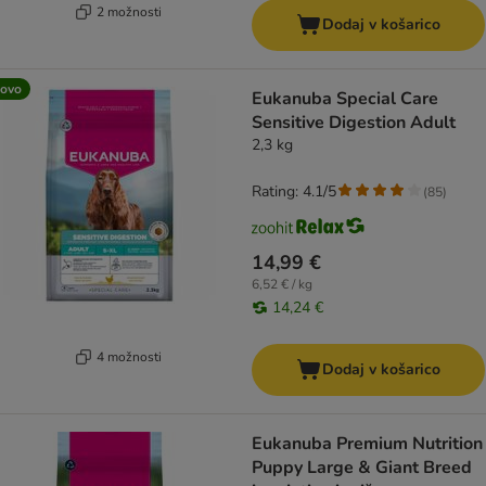
2 možnosti
Dodaj v košarico
ovo
Eukanuba Special Care
Sensitive Digestion Adult
2,3 kg
Rating: 4.1/5
(
85
)
14,99 €
6,52 € / kg
14,24 €
4 možnosti
Dodaj v košarico
Eukanuba Premium Nutrition
Puppy Large & Giant Breed