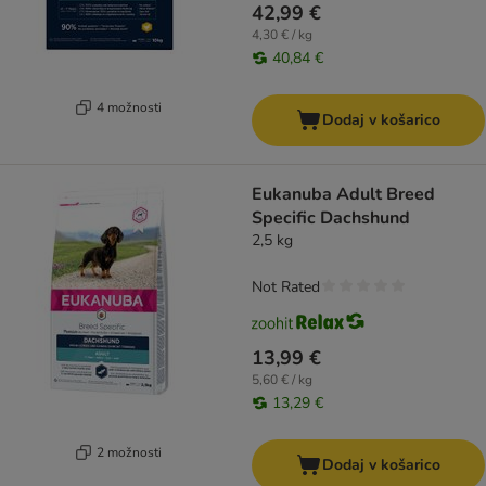
42,99 €
4,30 € / kg
40,84 €
4 možnosti
Dodaj v košarico
Eukanuba Adult Breed
Specific Dachshund
2,5 kg
Not Rated
13,99 €
5,60 € / kg
13,29 €
2 možnosti
Dodaj v košarico