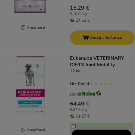
15,29 €
5,10 € / kg
14,53 €
4 možnosti
Dodaj v košarico
Eukanuba VETERINARY
DIETS Joint Mobility
12 kg
Not Rated
64,49 €
5,37 € / kg
61,27 €
2 možnosti