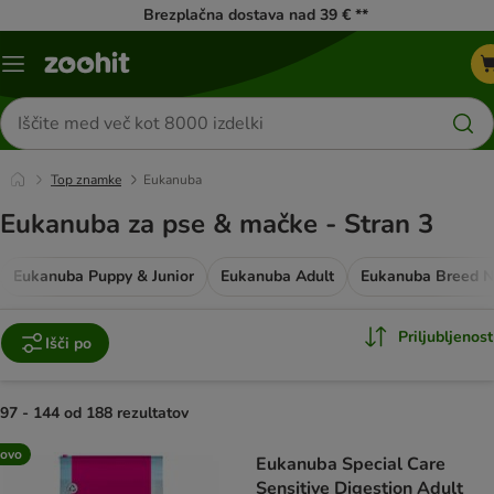
Brezplačna dostava nad 39 € **
Meni
kataloga
Iskanje
izdelkov
Top znamke
Eukanuba
Eukanuba za pse & mačke - Stran 3
Eukanuba Puppy & Junior
Eukanuba Adult
Eukanuba Breed Nu
Priljubljenost
Išči po
97 - 144 od 188 rezultatov
product items have been changed
ovo
Eukanuba Special Care
Sensitive Digestion Adult