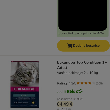
Uporabite kupon - prihranite -10%
Dodaj v košarico
Eukanuba Top Condition 1+
Adult
Varčno pakiranje: 2 x 10 kg
Rating: 4.3/5
(
205
)
posamezno
85,98 €
84,49 €
4,22 € / kg