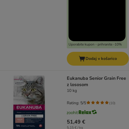
Uporabite kupon - prihranite -10%
Dodaj v košarico
Eukanuba Senior Grain Free
z lososom
10 kg
Rating: 5/5
(
10
)
51,49 €
5,15 € / kg