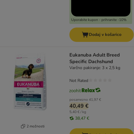
Uporabite kupon - prihranite -10%
Dodaj v košarico
Eukanuba Adult Breed
Specific Dachshund
Varčno pakiranje: 3 x 2,5 kg
Not Rated
posamezno
41,97 €
40,49 €
5,40 € / kg
38,47 €
2 možnosti