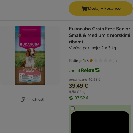
Dodaj v košarico
Eukanuba Grain Free Senior
Small & Medium z morskimi
ribami
Varčno pakiranje: 2 x 3 kg
Rating: 1/5
(
1
)
posamezno
40,98 €
39,49 €
6,58 € / kg
37,52 €
4 možnosti