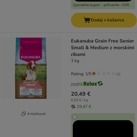
Uporabite kupon - prihranite -10%
Dodaj v košarico
Eukanuba Grain Free Senior
Small & Medium z morskimi
ribami
3 kg
Rating: 1/5
(
1
)
20,49 €
6,83 € / kg
19,47 €
4 možnosti