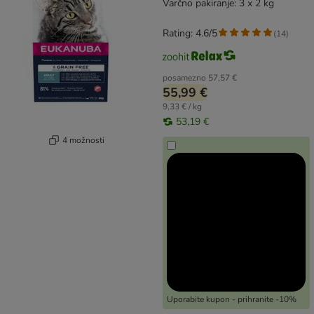
Varčno pakiranje: 3 x 2 kg
Rating: 4.6/5
(
14
)
posamezno
57,57 €
55,99 €
9,33 € / kg
53,19 €
4 možnosti
Uporabite kupon - prihranite -10%