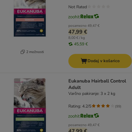
Not Rated
posamezno
49,47 €
47,99 €
8,00 € / kg
45,59 €
2 možnosti
Dodaj v košarico
Eukanuba Hairball Control
Adult
Varčno pakiranje: 3 x 2 kg
Rating: 4.2/5
(
99
)
posamezno
49,47 €
47,99 €