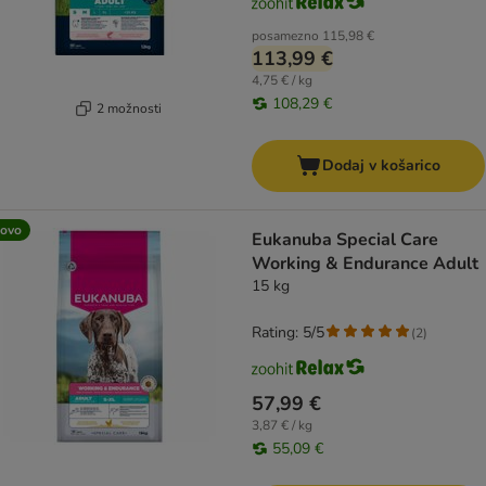
posamezno
115,98 €
113,99 €
4,75 € / kg
108,29 €
2 možnosti
Dodaj v košarico
ovo
Eukanuba Special Care
Working & Endurance Adult
15 kg
Rating: 5/5
(
2
)
57,99 €
3,87 € / kg
55,09 €