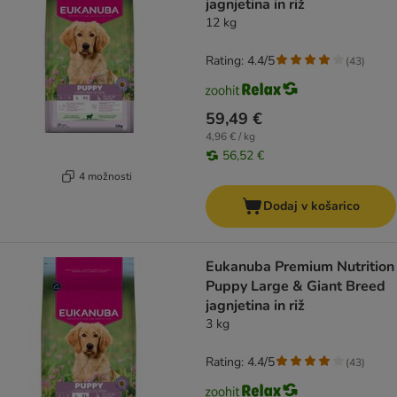
jagnjetina in riž
12 kg
Rating: 4.4/5
(
43
)
59,49 €
4,96 € / kg
56,52 €
4 možnosti
Dodaj v košarico
Eukanuba Premium Nutrition
Puppy Large & Giant Breed
jagnjetina in riž
3 kg
Rating: 4.4/5
(
43
)