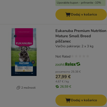
Uporabite kupon - prihranite -10%
Dodaj v košarico
Eukanuba Premium Nutrition
Mature Small Breed
piščanec
Varčno pakiranje: 2 x 3 kg
Not Rated
posamezno
29,38 €
27,99 €
4,67 € / kg
26,59 €
2 možnosti
Dodaj v košarico