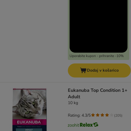
Uporabite kupon - prihranite -10%
Dodaj v košarico
Eukanuba Top Condition 1+
Adult
10 kg
Rating: 4.3/5
(
205
)