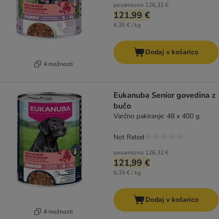
posamezno
126,32 €
121,99 €
6,35 € / kg
Dodaj v košarico
4 možnosti
Eukanuba Senior govedina z
bučo
Varčno pakiranje: 48 x 400 g
Not Rated
posamezno
126,32 €
121,99 €
6,35 € / kg
Dodaj v košarico
4 možnosti