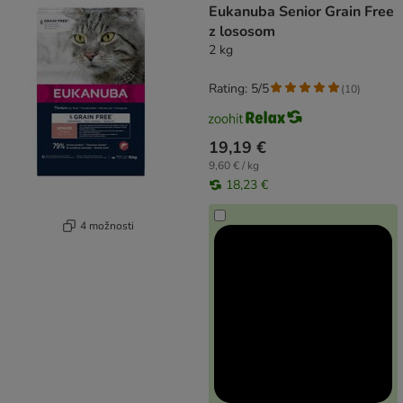
Eukanuba Senior Grain Free
z lososom
2 kg
Rating: 5/5
(
10
)
19,19 €
9,60 € / kg
18,23 €
4 možnosti