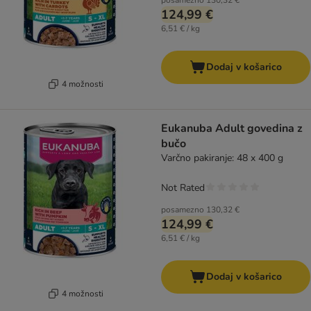
posamezno
130,32 €
124,99 €
6,51 € / kg
Dodaj v košarico
4 možnosti
Eukanuba Adult govedina z
bučo
Varčno pakiranje: 48 x 400 g
Not Rated
posamezno
130,32 €
124,99 €
6,51 € / kg
Dodaj v košarico
4 možnosti