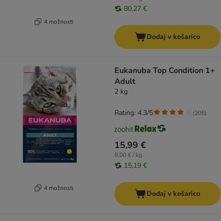
80,27 €
4 možnosti
Dodaj v košarico
Eukanuba Top Condition 1+
Adult
2 kg
Rating: 4.3/5
(
205
)
15,99 €
8,00 € / kg
15,19 €
4 možnosti
Dodaj v košarico