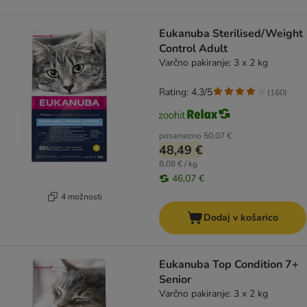
Eukanuba Sterilised/Weight
Control Adult
Varčno pakiranje: 3 x 2 kg
Rating: 4.3/5
(
160
)
posamezno
50,07 €
48,49 €
8,08 € / kg
46,07 €
4 možnosti
Dodaj v košarico
Eukanuba Top Condition 7+
Senior
Varčno pakiranje: 3 x 2 kg