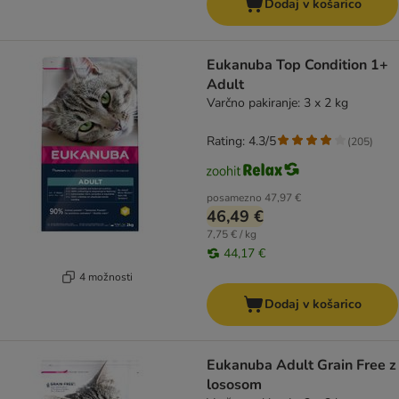
Dodaj v košarico
Eukanuba Top Condition 1+
Adult
Varčno pakiranje: 3 x 2 kg
Rating: 4.3/5
(
205
)
posamezno
47,97 €
46,49 €
7,75 € / kg
44,17 €
4 možnosti
Dodaj v košarico
Eukanuba Adult Grain Free z
lososom