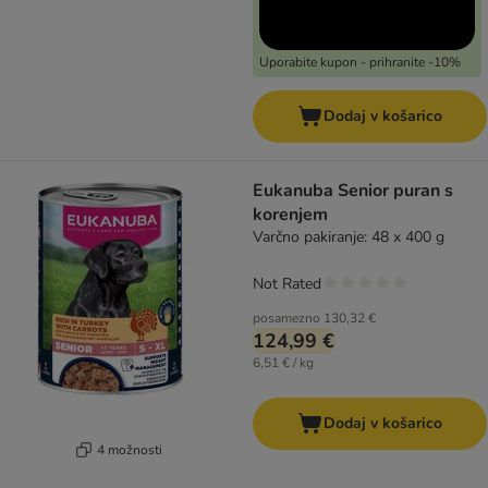
Uporabite kupon - prihranite -10%
Dodaj v košarico
Eukanuba Senior puran s
korenjem
Varčno pakiranje: 48 x 400 g
Not Rated
posamezno
130,32 €
124,99 €
6,51 € / kg
Dodaj v košarico
4 možnosti