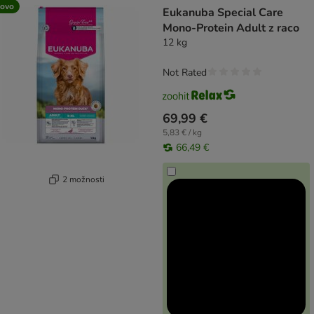
ovo
Eukanuba Special Care
Mono-Protein Adult z raco
12 kg
Not Rated
69,99 €
5,83 € / kg
66,49 €
2 možnosti