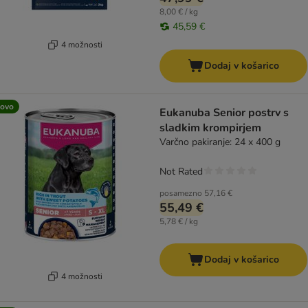
8,00 € / kg
45,59 €
4 možnosti
Dodaj v košarico
ovo
Eukanuba Senior postrv s
sladkim krompirjem
Varčno pakiranje: 24 x 400 g
Not Rated
posamezno
57,16 €
55,49 €
5,78 € / kg
Dodaj v košarico
4 možnosti