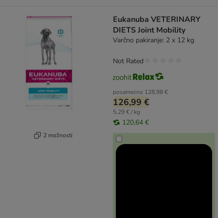
Eukanuba VETERINARY
DIETS Joint Mobility
Varčno pakiranje: 2 x 12 kg
Not Rated
posamezno
128,98 €
126,99 €
5,29 € / kg
120,64 €
2 možnosti