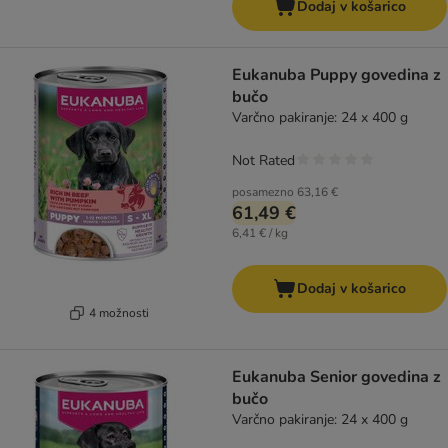
Dodaj v košarico
Eukanuba Puppy govedina z
bučo
Varčno pakiranje: 24 x 400 g
Not Rated
posamezno
63,16 €
61,49 €
6,41 € / kg
Dodaj v košarico
4 možnosti
Eukanuba Senior govedina z
bučo
Varčno pakiranje: 24 x 400 g