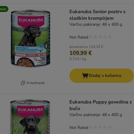
ovo
Eukanuba Senior postrv s
sladkim krompirjem
Varčno pakiranje: 48 x 400 g
Not Rated
posamezno
114,32 €
109,99 €
5,73 € / kg
Dodaj v košarico
4 možnosti
Eukanuba Puppy govedina z
bučo
Varčno pakiranje: 48 x 400 g
Not Rated