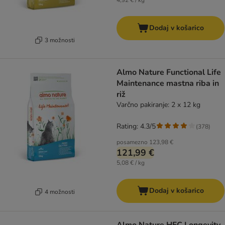
4,92 € / kg
Dodaj v košarico
3 možnosti
Almo Nature Functional Life
Maintenance mastna riba in
riž
Varčno pakiranje: 2 x 12 kg
Rating: 4.3/5
(
378
)
posamezno
123,98 €
121,99 €
5,08 € / kg
Dodaj v košarico
4 možnosti