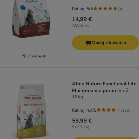
Rating: 5/5
(
2
)
14,99 €
7,50 € / kg
Dodaj v košarico
2 možnosti
Almo Nature Functional Life
Maintenance puran in riž
12 kg
Rating: 4.4/5
(
138
)
59,99 €
5,00 € / kg