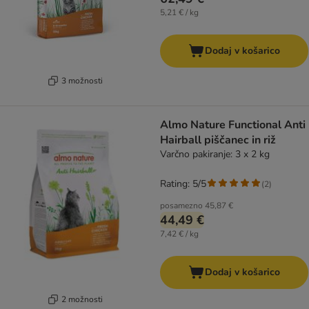
5,21 € / kg
Dodaj v košarico
3 možnosti
Almo Nature Functional Anti
Hairball piščanec in riž
Varčno pakiranje: 3 x 2 kg
Rating: 5/5
(
2
)
posamezno
45,87 €
44,49 €
7,42 € / kg
Dodaj v košarico
2 možnosti