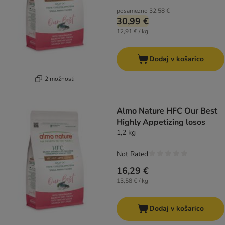
posamezno
32,58 €
30,99 €
12,91 € / kg
Dodaj v košarico
2 možnosti
Almo Nature HFC Our Best
Highly Appetizing losos
1,2 kg
Not Rated
16,29 €
13,58 € / kg
Dodaj v košarico