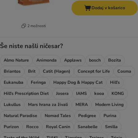
Dodaj v košarico
2 možnosti
Še niste našli ničesar?
Almo Nature
Animonda
Applaws
bosch
Bozita
Briantos
Brit
Catit (Hagen)
Concept for Life
Cosma
Eukanuba
Feringa
Happy Dog & Happy Cat
Hill's
Hill's Prescription Diet
Josera
IAMS
kooa
KONG
Lukullus
Mars hrana za živali
MERA
Modern Living
Natural Paradise
Nomad Tales
Pedigree
Purina
Purizon
Rocco
Royal Canin
Sanabelle
Smilla
Taste of the Wild
TIAKI
Tigerino
Trainer
Trixie