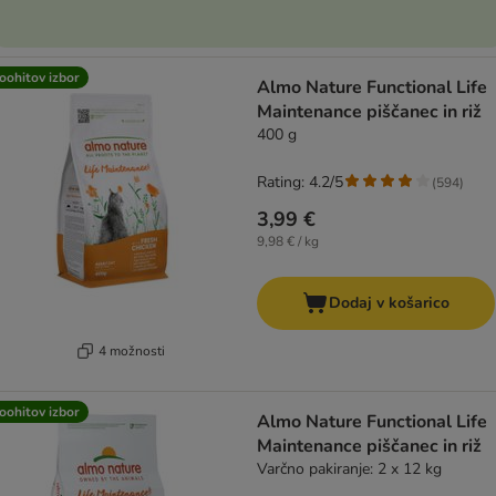
oohitov izbor
Almo Nature Functional Life
Maintenance piščanec in riž
400 g
Rating: 4.2/5
(
594
)
3,99 €
9,98 € / kg
Dodaj v košarico
4 možnosti
oohitov izbor
Almo Nature Functional Life
Maintenance piščanec in riž
Varčno pakiranje: 2 x 12 kg