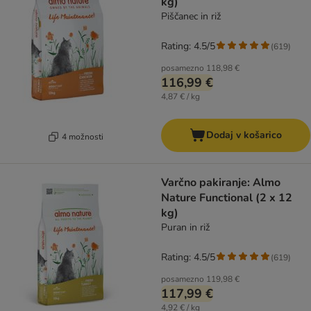
kg)
Piščanec in riž
Rating: 4.5/5
(
619
)
posamezno
118,98 €
116,99 €
4,87 € / kg
Dodaj v košarico
4 možnosti
Varčno pakiranje: Almo
Nature Functional (2 x 12
kg)
Puran in riž
Rating: 4.5/5
(
619
)
posamezno
119,98 €
117,99 €
4,92 € / kg