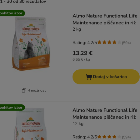
1 - 30 od 30 rezultatov
product items have been changed
oohitov izbor
Almo Nature Functional Life
Maintenance piščanec in riž
2 kg
Rating: 4.2/5
(
594
)
13,29 €
6,65 € / kg
Dodaj v košarico
4 možnosti
oohitov izbor
Almo Nature Functional Life
Maintenance piščanec in riž
12 kg
Rating: 4.2/5
(
594
)