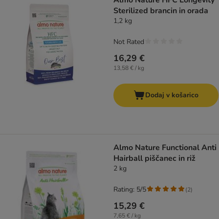
Almo Nature HFC Longevity
Sterilized brancin in orada
1,2 kg
Not Rated
16,29 €
13,58 € / kg
Dodaj v košarico
Almo Nature Functional Anti
Hairball piščanec in riž
2 kg
Rating: 5/5
(
2
)
15,29 €
7,65 € / kg