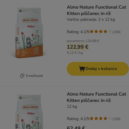
Almo Nature Functional Cat
Kitten piščanec in riž
Varčno pakiranje: 2 x 12 kg
Rating: 4.1/5
(
258
)
posamezno
124,98 €
122,99 €
5,12 € / kg
Dodaj v košarico
3 možnosti
Almo Nature Functional Cat
Kitten piščanec in riž
12 kg
Rating: 4.1/5
(
258
)
62,49 €