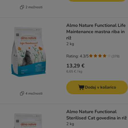
2 možnosti
Almo Nature Functional Life
Maintenance mastna riba in
riž
2 kg
Rating: 4.3/5
(
378
)
13,29 €
6,65 € / kg
Dodaj v košarico
4 možnosti
Almo Nature Functional
Sterilised Cat govedina in riž
2 kg