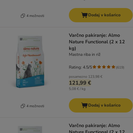
Dodaj v košarico
4 možnosti
Varčno pakiranje: Almo
Nature Functional (2 x 12
kg)
Mastna riba in riž
Rating: 4.5/5
(
619
)
posamezno
123,98 €
121,99 €
5,08 € / kg
Dodaj v košarico
4 možnosti
Varčno pakiranje: Almo
Nature Functional (2 x 12