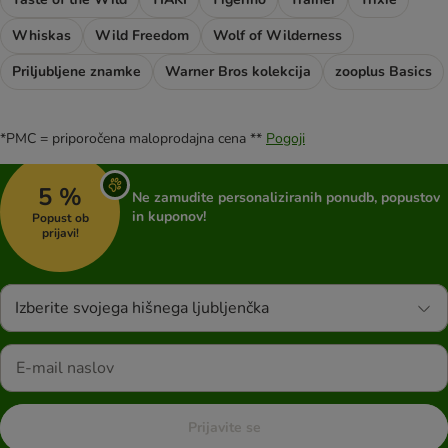
Whiskas
Wild Freedom
Wolf of Wilderness
Priljubljene znamke
Warner Bros kolekcija
zooplus Basics
*PMC = priporočena maloprodajna cena **
Pogoji
5 %
Ne zamudite personaliziranih ponudb, popustov
in kuponov!
Popust ob
prijavi!
Izberite svojega hišnega ljubljenčka
Prijavite se