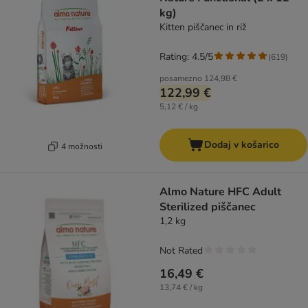
kg)
Kitten piščanec in riž
Rating: 4.5/5
(
619
)
posamezno
124,98 €
122,99 €
5,12 € / kg
Dodaj v košarico
4 možnosti
Almo Nature HFC Adult
Sterilized piščanec
1,2 kg
Not Rated
16,49 €
13,74 € / kg