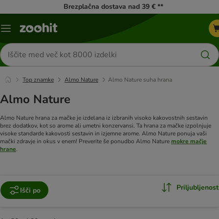
Brezplačna dostava nad 39 € **
Meni
kataloga
Iskanje
izdelkov
Top znamke
Almo Nature
Almo Nature suha hrana
Almo Nature
Almo Nature hrana za mačke je izdelana iz izbranih visoko kakovostnih sestavin
brez dodatkov, kot so arome ali umetni konzervansi. Ta hrana za mačke izpolnjuje
visoke standarde kakovosti sestavin in izjemne arome. Almo Nature ponuja vaši
mački zdravje in okus v enem! Preverite še ponudbo Almo Nature
mokre mačje
hrane
.
Priljubljenost
Išči po