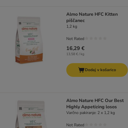
Almo Nature HFC Kitten
piščanec
1,2 kg
Not Rated
16,29 €
13,58 € / kg
Dodaj v košarico
Almo Nature HFC Our Best
Highly Appetizing losos
Varčno pakiranje: 2 x 1,2 kg
Not Rated