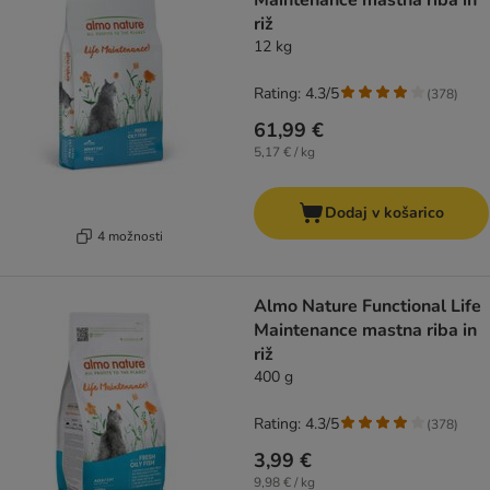
Maintenance mastna riba in
riž
12 kg
Rating: 4.3/5
(
378
)
61,99 €
5,17 € / kg
Dodaj v košarico
4 možnosti
Almo Nature Functional Life
Maintenance mastna riba in
riž
400 g
Rating: 4.3/5
(
378
)
3,99 €
9,98 € / kg