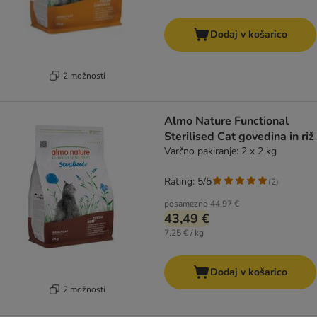
Dodaj v košarico
2 možnosti
Almo Nature Functional
Sterilised Cat govedina in riž
Varčno pakiranje: 2 x 2 kg
Rating: 5/5
(
2
)
posamezno
44,97 €
43,49 €
7,25 € / kg
Dodaj v košarico
2 možnosti