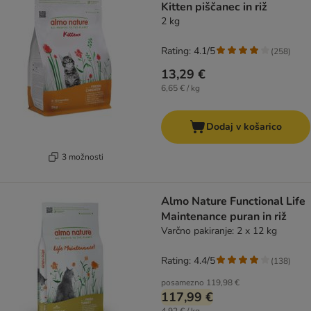
Kitten piščanec in riž
2 kg
Rating: 4.1/5
(
258
)
13,29 €
6,65 € / kg
Dodaj v košarico
3 možnosti
Almo Nature Functional Life
Maintenance puran in riž
Varčno pakiranje: 2 x 12 kg
Rating: 4.4/5
(
138
)
posamezno
119,98 €
117,99 €