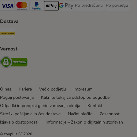
Po predračunu
Po povzetju
Po predračunu Payment Method
Po povzetju Pa
Visa Payment Method
MasterCard Payment Method
PayPal Payment Method
Apple Pay Payment Method
Google pay Payment Method
Dostava
Pošta Slovenije Shipping Method
Varnost
Security
O nas
Kariera
Več o podjetju
Impresum
Pogoji poslovanja
Kliknite tukaj za odstop od pogodbe
Odpadki in predpisi glede varovanja okolja
Kontakt
Stroški pošiljanja in čas dostave
Načini plačila
Zasebnost
Izjava o dostopnosti
Informacije – Zakon o digitalnih storitvah
© zooplus SE
2026