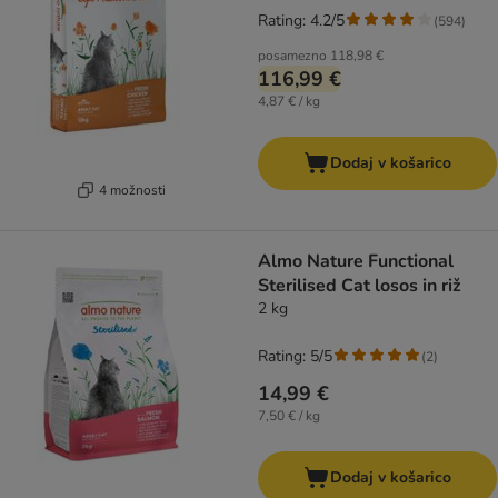
Rating: 4.2/5
(
594
)
posamezno
118,98 €
116,99 €
4,87 € / kg
Dodaj v košarico
4 možnosti
Almo Nature Functional
Sterilised Cat losos in riž
2 kg
Rating: 5/5
(
2
)
14,99 €
7,50 € / kg
Dodaj v košarico