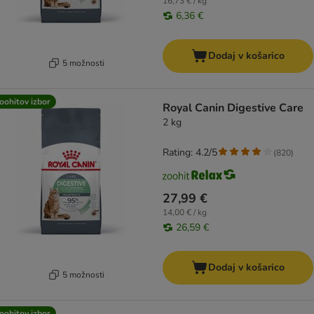
16,73 € / kg
6,36 €
Dodaj v košarico
5 možnosti
oohitov izbor
Royal Canin Digestive Care
2 kg
Rating: 4.2/5
(
820
)
27,99 €
14,00 € / kg
26,59 €
Dodaj v košarico
5 možnosti
oohitov izbor