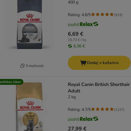
400 g
Rating: 4.6/5
(
919
)
6,69 €
16,73 € / kg
6,36 €
Dodaj v košarico
5 možnosti
oohitov izbor
Royal Canin British Shorthair
Adult
2 kg
Rating: 4.7/5
(
1237
)
27,99 €