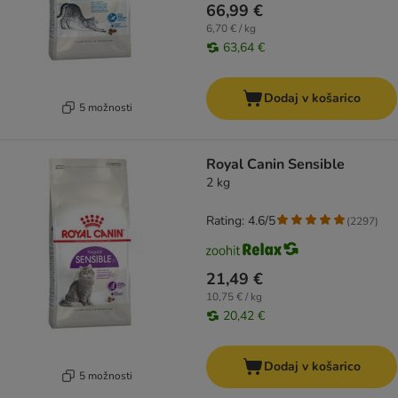
66,99 €
6,70 € / kg
63,64 €
Dodaj v košarico
5 možnosti
Royal Canin Sensible
2 kg
Rating: 4.6/5
(
2297
)
21,49 €
10,75 € / kg
20,42 €
Dodaj v košarico
5 možnosti