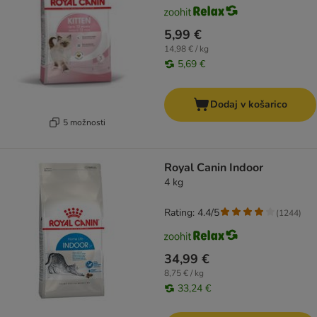
5,99 €
14,98 € / kg
5,69 €
Dodaj v košarico
5 možnosti
Royal Canin Indoor
4 kg
Rating: 4.4/5
(
1244
)
34,99 €
8,75 € / kg
33,24 €