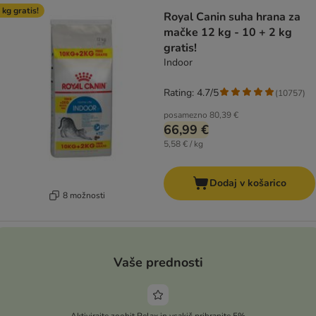
 kg gratis!
Royal Canin suha hrana za
mačke 12 kg - 10 + 2 kg
gratis!
Indoor
Rating: 4.7/5
(
10757
)
posamezno
80,39 €
66,99 €
5,58 € / kg
Dodaj v košarico
8 možnosti
Vaše prednosti
Aktivirajte zoohit Relax in vsakič prihranite 5%