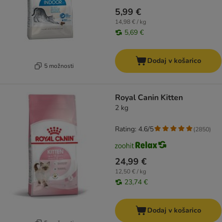
5,99 €
14,98 € / kg
5,69 €
Dodaj v košarico
5 možnosti
Royal Canin Kitten
2 kg
Rating: 4.6/5
(
2850
)
24,99 €
12,50 € / kg
23,74 €
Dodaj v košarico