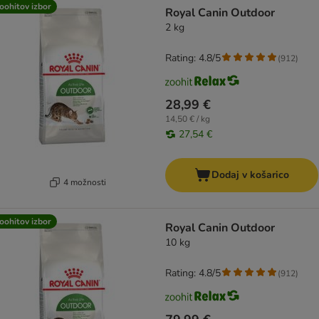
oohitov izbor
Royal Canin Outdoor
2 kg
Rating: 4.8/5
(
912
)
28,99 €
14,50 € / kg
27,54 €
Dodaj v košarico
4 možnosti
oohitov izbor
Royal Canin Outdoor
10 kg
Rating: 4.8/5
(
912
)