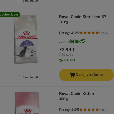
5 možnosti
oohitov izbor
Royal Canin Sterilised 37
10 kg
Rating: 4.6/5
(
3221
)
72,99 €
7,30 € / kg
69,34 €
Dodaj v košarico
6 možnosti
Royal Canin Kitten
400 g
Rating: 4.6/5
(
2850
)