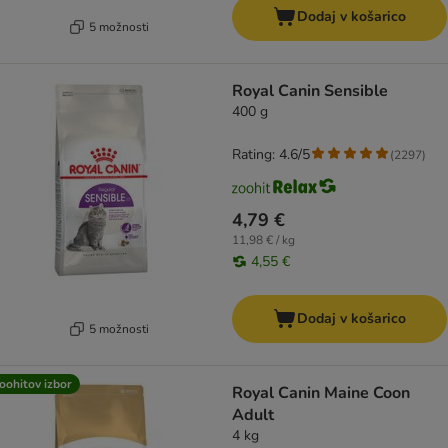
Dodaj v košarico
5 možnosti
Royal Canin Sensible
400 g
Rating: 4.6/5
(
2297
)
4,79 €
11,98 € / kg
4,55 €
Dodaj v košarico
5 možnosti
oohitov izbor
Royal Canin Maine Coon
Adult
4 kg