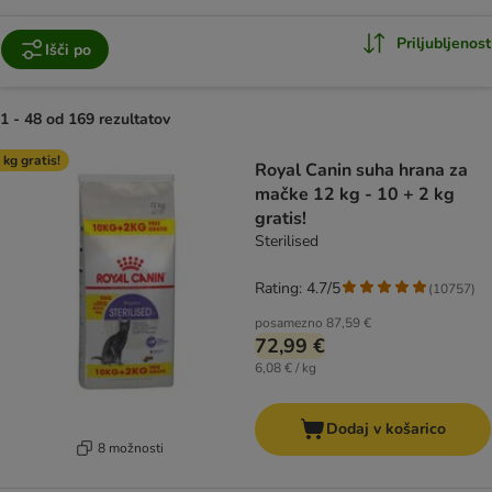
Priljubljenost
Išči po
1 - 48 od 169 rezultatov
product items have been changed
 kg gratis!
Royal Canin suha hrana za
mačke 12 kg - 10 + 2 kg
gratis!
Sterilised
Rating: 4.7/5
(
10757
)
posamezno
87,59 €
72,99 €
6,08 € / kg
Dodaj v košarico
8 možnosti