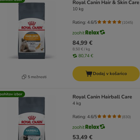
Royal Canin Hair & Skin Care
10 kg
Rating: 4.6/5
(
1045
)
84,99 €
8,50 € / kg
80,74 €
Dodaj v košarico
5 možnosti
oohitov izbor
Royal Canin Hairball Care
4 kg
Rating: 4.6/5
(
830
)
53,49 €