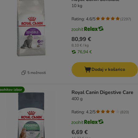
10 kg
Rating: 4.6/5
(
2297
)
80,99 €
8,10 € / kg
76,94 €
Dodaj v košarico
5 možnosti
oohitov izbor
Royal Canin Digestive Care
400 g
Rating: 4.2/5
(
820
)
6,69 €