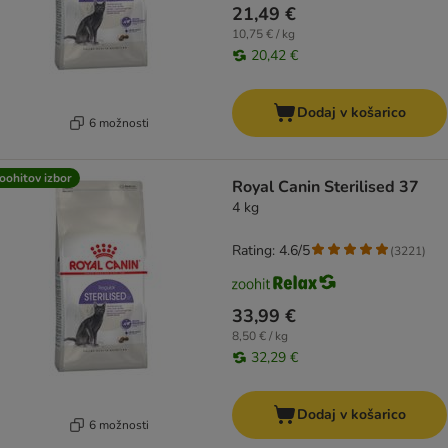
21,49 €
10,75 € / kg
20,42 €
Dodaj v košarico
6 možnosti
oohitov izbor
Royal Canin Sterilised 37
4 kg
Rating: 4.6/5
(
3221
)
33,99 €
8,50 € / kg
32,29 €
Dodaj v košarico
6 možnosti