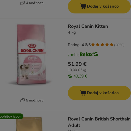
4 možnosti
Dodaj v košarico
Royal Canin Kitten
4 kg
Rating: 4.6/5
(
2850
)
51,99 €
13,00 € / kg
49,39 €
Dodaj v košarico
5 možnosti
oohitov izbor
Royal Canin British Shorthair
Adult