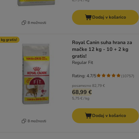
6,75 € / kg
Dodaj v košarico
8 možnosti
 kg gratis!
Royal Canin suha hrana za
mačke 12 kg - 10 + 2 kg
gratis!
Regular Fit
Rating: 4.7/5
(
10757
)
posamezno
82,79 €
68,99 €
5,75 € / kg
Dodaj v košarico
8 možnosti