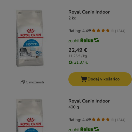
Royal Canin Indoor
2 kg
Rating: 4.4/5
(
1244
)
22,49 €
11,25 € / kg
21,37 €
Dodaj v košarico
5 možnosti
Royal Canin Indoor
400 g
Rating: 4.4/5
(
1244
)