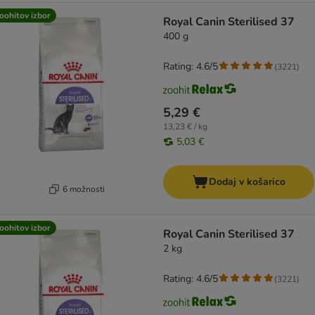
oohitov izbor
Royal Canin Sterilised 37
400 g
Rating: 4.6/5
(
3221
)
5,29 €
13,23 € / kg
5,03 €
Dodaj v košarico
6 možnosti
oohitov izbor
Royal Canin Sterilised 37
2 kg
Rating: 4.6/5
(
3221
)