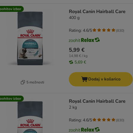
oohitov izbor
Royal Canin Hairball Care
400 g
Rating: 4.6/5
(
830
)
5,99 €
14,98 € / kg
5,69 €
Dodaj v košarico
5 možnosti
oohitov izbor
Royal Canin Hairball Care
2 kg
Rating: 4.6/5
(
830
)