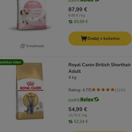
87,99 €
8,80 € / kg
83,59 €
Dodaj v košarico
5 možnosti
oohitov izbor
Royal Canin British Shorthair
Adult
4 kg
Rating: 4.7/5
(
1237
)
54,99 €
13,75 € / kg
52,24 €