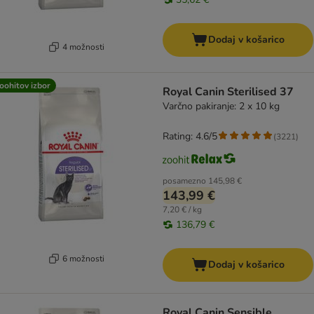
Dodaj v košarico
4 možnosti
oohitov izbor
Royal Canin Sterilised 37
Varčno pakiranje: 2 x 10 kg
Rating: 4.6/5
(
3221
)
posamezno
145,98 €
143,99 €
7,20 € / kg
136,79 €
6 možnosti
Dodaj v košarico
Royal Canin Sensible