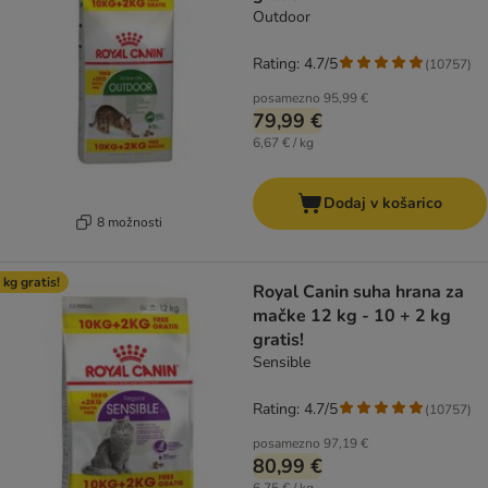
Outdoor
Rating: 4.7/5
(
10757
)
posamezno
95,99 €
79,99 €
6,67 € / kg
Dodaj v košarico
8 možnosti
 kg gratis!
Royal Canin suha hrana za
mačke 12 kg - 10 + 2 kg
gratis!
Sensible
Rating: 4.7/5
(
10757
)
posamezno
97,19 €
80,99 €