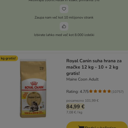
Zaupa nam več kot 10 milijonov strank
Izbirate lahko med več kot 8.000 izdelki
 kg gratis!
Royal Canin suha hrana za
mačke 12 kg - 10 + 2 kg
gratis!
Maine Coon Adult
Rating: 4.7/5
(
10757
)
posamezno
101,99 €
84,99 €
7,08 € / kg