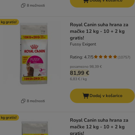
Dodaj v košarico
8 možnosti
 kg gratis!
Royal Canin suha hrana za
mačke 12 kg - 10 + 2 kg
gratis!
Fussy Exigent
Rating: 4.7/5
(
10757
)
posamezno
98,39 €
81,99 €
6,83 € / kg
Dodaj v košarico
8 možnosti
 kg gratis!
Royal Canin suha hrana za
mačke 12 kg - 10 + 2 kg
gratis!