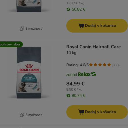
13,37 € / kg
50,82 €
Dodaj v košarico
5 možnosti
oohitov izbor
Royal Canin Hairball Care
10 kg
Rating: 4.6/5
(
830
)
84,99 €
8,50 € / kg
80,74 €
Dodaj v košarico
5 možnosti