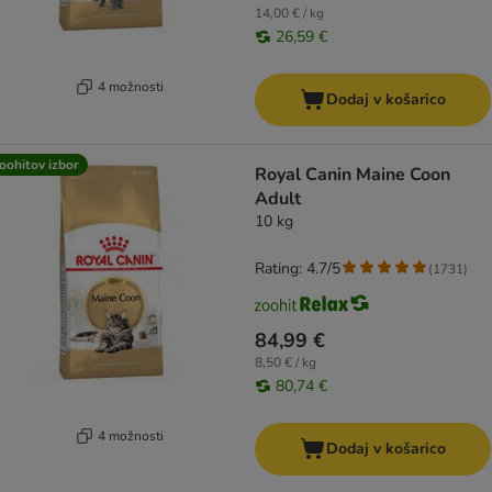
14,00 € / kg
26,59 €
4 možnosti
Dodaj v košarico
oohitov izbor
Royal Canin Maine Coon
Adult
10 kg
Rating: 4.7/5
(
1731
)
84,99 €
8,50 € / kg
80,74 €
4 možnosti
Dodaj v košarico