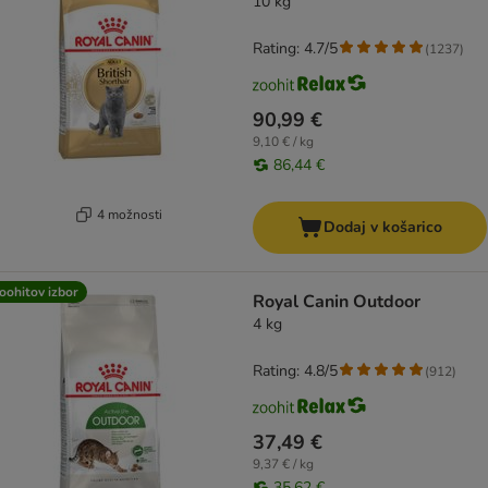
10 kg
Rating: 4.7/5
(
1237
)
90,99 €
9,10 € / kg
86,44 €
4 možnosti
Dodaj v košarico
oohitov izbor
Royal Canin Outdoor
4 kg
Rating: 4.8/5
(
912
)
37,49 €
9,37 € / kg
35,62 €