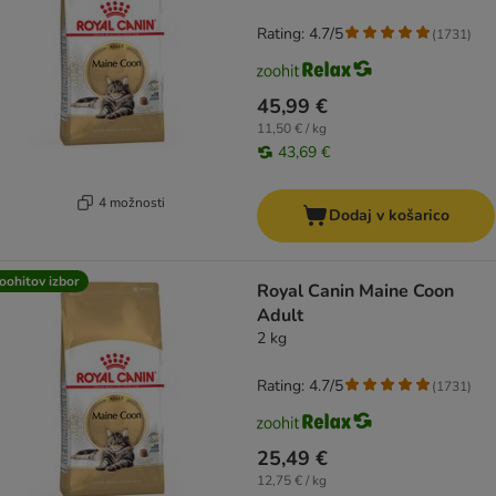
Rating: 4.7/5
(
1731
)
45,99 €
11,50 € / kg
43,69 €
4 možnosti
Dodaj v košarico
oohitov izbor
Royal Canin Maine Coon
Adult
2 kg
Rating: 4.7/5
(
1731
)
25,49 €
12,75 € / kg