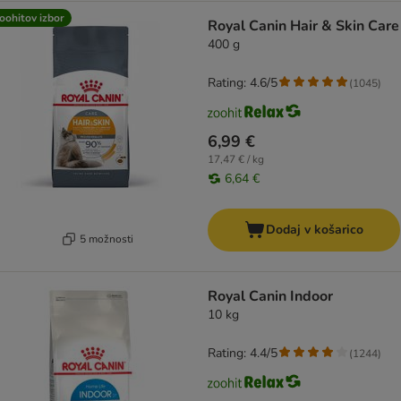
oohitov izbor
Royal Canin Hair & Skin Care
400 g
Rating: 4.6/5
(
1045
)
6,99 €
17,47 € / kg
6,64 €
Dodaj v košarico
5 možnosti
Royal Canin Indoor
10 kg
Rating: 4.4/5
(
1244
)