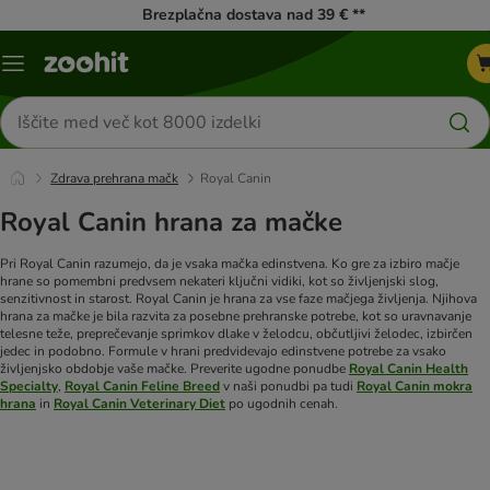
Brezplačna dostava nad 39 € **
Meni
kataloga
Iskanje
izdelkov
Zdrava prehrana mačk
Royal Canin
Royal Canin hrana za mačke
Pri Royal Canin razumejo, da je vsaka mačka edinstvena. Ko gre za izbiro mačje
hrane so pomembni predvsem nekateri ključni vidiki, kot so življenjski slog,
senzitivnost in starost. Royal Canin je hrana za vse faze mačjega življenja. Njihova
hrana za mačke je bila razvita za posebne prehranske potrebe, kot so uravnavanje
telesne teže, preprečevanje sprimkov dlake v želodcu, občutljivi želodec, izbirčen
jedec in podobno. Formule v hrani predvidevajo edinstvene potrebe za vsako
življenjsko obdobje vaše mačke. Preverite ugodne ponudbe
Royal Canin Health
Specialty
,
Royal Canin Feline Breed
v naši ponudbi pa tudi
Royal Canin mokra
hrana
in
Royal Canin Veterinary Diet
po ugodnih cenah.