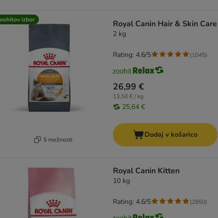
oohitov izbor
Royal Canin Hair & Skin Care
2 kg
Rating: 4.6/5
(
1045
)
26,99 €
13,50 € / kg
25,64 €
Dodaj v košarico
5 možnosti
Royal Canin Kitten
10 kg
Rating: 4.6/5
(
2850
)