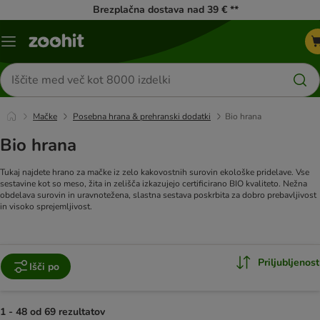
Brezplačna dostava nad 39 € **
Meni
kataloga
Iskanje
izdelkov
Mačke
Posebna hrana & prehranski dodatki
Bio hrana
Bio hrana
Tukaj najdete hrano za mačke iz zelo kakovostnih surovin ekološke pridelave. Vse
sestavine kot so meso, žita in zelišča izkazujejo certificirano BIO kvaliteto. Nežna
obdelava surovin in uravnotežena, slastna sestava poskrbita za dobro prebavljivost
in visoko sprejemljivost.
Priljubljenost
Išči po
1 - 48 od 69 rezultatov