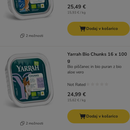
25,49 €
15,93 € / kg
Dodaj v košarico
2 možnosti
Yarrah Bio Chunks 16 x 100
g
Bio piščanec in bio puran z bio
aloe vero
Not Rated
24,99 €
15,62 € / kg
Dodaj v košarico
2 možnosti