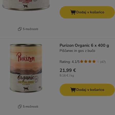
Dodaj v košarico
5 možnosti
Purizon Organic 6 x 400 g
Piščanec in gos z bučo
Rating: 4.1/5
(
47
)
21,99 €
9,16 € / kg
Dodaj v košarico
5 možnosti