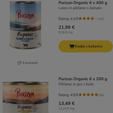
Purizon Organic 6 x 400 g
Losos in piščanec s špinačo
Rating: 4.1/5
(
47
)
21,99 €
9,16 € / kg
Dodaj v košarico
5 možnosti
Purizon Organic 6 x 200 g
Piščanec in gos z bučo
Rating: 4.5/5
(
55
)
13,49 €
11,24 € / kg