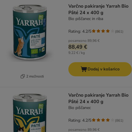
Varčno pakiranje Yarrah Bio
Pâté 24 x 400 g
Bio piščanec in riba
Rating: 4.2/5
(
861
)
posamezno
89,96 €
88,49 €
9,22 € / kg
Dodaj v košarico
2 možnosti
Varčno pakiranje Yarrah Bio
Pâté 24 x 400 g
Bio piščanec
Rating: 4.2/5
(
861
)
posamezno
89,96 €