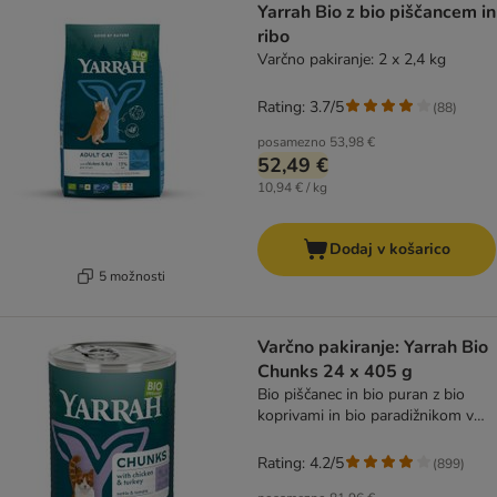
Yarrah Bio z bio piščancem in
ribo
Varčno pakiranje: 2 x 2,4 kg
Rating: 3.7/5
(
88
)
posamezno
53,98 €
52,49 €
10,94 € / kg
Dodaj v košarico
5 možnosti
Varčno pakiranje: Yarrah Bio
Chunks 24 x 405 g
Bio piščanec in bio puran z bio
koprivami in bio paradižnikom v
omaki
Rating: 4.2/5
(
899
)