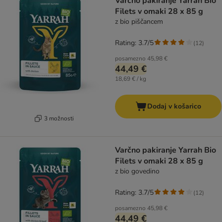
Varčno pakiranje Yarrah Bio
Filets v omaki 28 x 85 g
z bio piščancem
Rating: 3.7/5
(
12
)
posamezno
45,98 €
44,49 €
18,69 € / kg
Dodaj v košarico
3 možnosti
Varčno pakiranje Yarrah Bio
Filets v omaki 28 x 85 g
z bio govedino
Rating: 3.7/5
(
12
)
posamezno
45,98 €
44,49 €