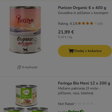
Purizon Organic 6 x 400 g
Govedina in piščanec s korenjem
Rating: 4.1/5
(
47
)
21,99 €
9,16 € / kg
Dodaj v košarico
5 možnosti
Feringa Bio Meni 12 x 200 g
Mešano pakiranje (3 vrste -
piščanec, raca, teletina)
Not Rated