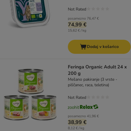
Not Rated
posamezno
76,47 €
74,99 €
15,62 € / kg
Dodaj v košarico
Feringa Organic Adult 24 x
200 g
Mešano pakiranje (3 vrste -
piščanec, raca, teletina)
Not Rated
posamezno
41,96 €
38,99 €
8,12 € / kg