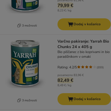
posamezno
81,96 €
79,99 €
8,23 € / kg
Dodaj v košarico
3 možnosti
Varčno pakiranje: Yarrah Bio
Chunks 24 x 405 g
Bio piščanec z bio koprivami in bio
paradižnikom v omaki
Rating: 4.2/5
(
899
)
posamezno
83,96 €
82,49 €
8,49 € / kg
Dodaj v košarico
3 možnosti