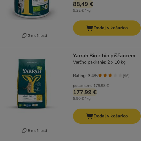
88,49 €
9,22 € / kg
Dodaj v košarico
2 možnosti
Yarrah Bio z bio piščancem
Varčno pakiranje: 2 x 10 kg
Rating: 3.4/5
(
96
)
posamezno
179,98 €
177,99 €
8,90 € / kg
Dodaj v košarico
5 možnosti