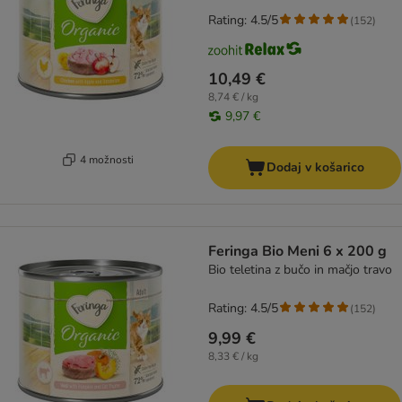
Rating: 4.5/5
(
152
)
10,49 €
8,74 € / kg
9,97 €
4 možnosti
Dodaj v košarico
Feringa Bio Meni 6 x 200 g
Bio teletina z bučo in mačjo travo
Rating: 4.5/5
(
152
)
9,99 €
8,33 € / kg