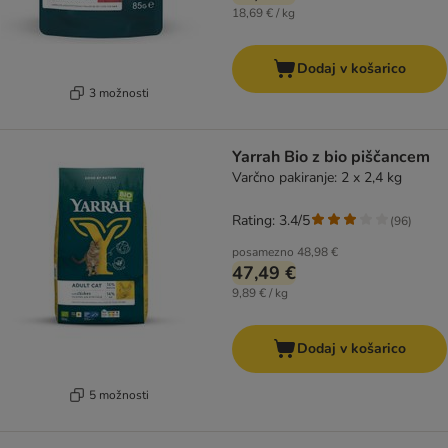
18,69 € / kg
Dodaj v košarico
3 možnosti
Yarrah Bio z bio piščancem
Varčno pakiranje: 2 x 2,4 kg
Rating: 3.4/5
(
96
)
posamezno
48,98 €
47,49 €
9,89 € / kg
Dodaj v košarico
5 možnosti