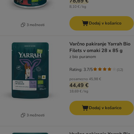
78,69 €
8,10 € / kg
Dodaj v košarico
3 možnosti
Varčno pakiranje Yarrah Bio
Filets v omaki 28 x 85 g
z bio puranom
Rating: 3.7/5
(
12
)
posamezno
45,98 €
44,49 €
18,69 € / kg
Dodaj v košarico
3 možnosti