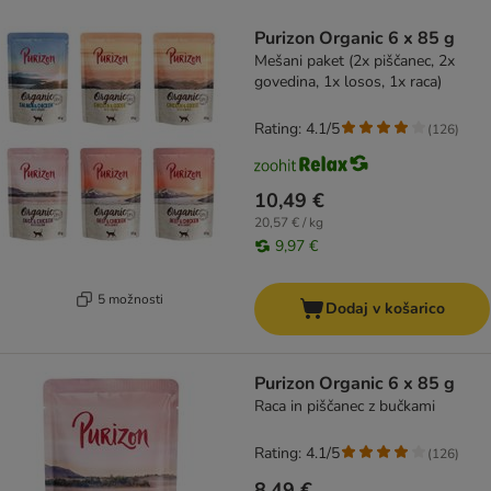
product items have been changed
Purizon Organic 6 x 85 g
Mešani paket (2x piščanec, 2x
govedina, 1x losos, 1x raca)
Rating: 4.1/5
(
126
)
10,49 €
20,57 € / kg
9,97 €
5 možnosti
Dodaj v košarico
Purizon Organic 6 x 85 g
Raca in piščanec z bučkami
Rating: 4.1/5
(
126
)
8,49 €