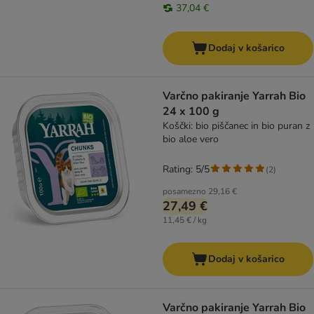
37,04 €
Dodaj v košarico
Varčno pakiranje Yarrah Bio
24 x 100 g
Koščki: bio piščanec in bio puran z
bio aloe vero
Rating: 5/5
(
2
)
posamezno
29,16 €
27,49 €
11,45 € / kg
Dodaj v košarico
Varčno pakiranje Yarrah Bio