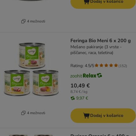
Dodaj v košarico
4 možnosti
Feringa Bio Meni 6 x 200 g
Mešano pakiranje (3 vrste -
piščanec, raca, teletina)
Rating: 4.5/5
(
152
)
10,49 €
8,74 € / kg
9,97 €
4 možnosti
Dodaj v košarico