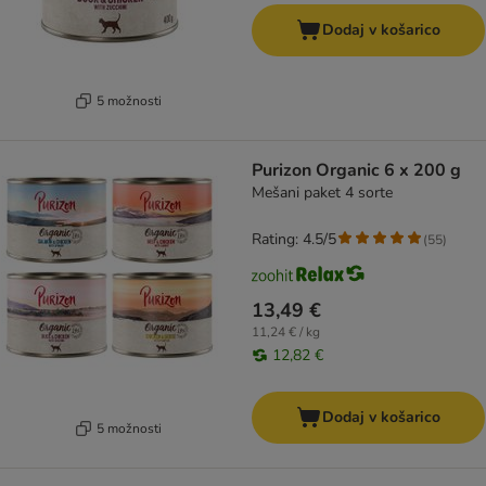
Dodaj v košarico
5 možnosti
Purizon Organic 6 x 200 g
Mešani paket 4 sorte
Rating: 4.5/5
(
55
)
13,49 €
11,24 € / kg
12,82 €
Dodaj v košarico
5 možnosti