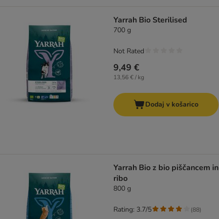
Yarrah Bio Sterilised
700 g
Not Rated
9,49 €
13,56 € / kg
Dodaj v košarico
Yarrah Bio z bio piščancem in
ribo
800 g
Rating: 3.7/5
(
88
)