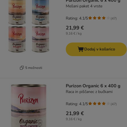
Purizon Organic 6 x 400 g
Mešani paket 4 vrste
Rating: 4.1/5
(
47
)
21,99 €
9,16 € / kg
Dodaj v košarico
5 možnosti
Purizon Organic 6 x 400 g
Raca in piščanec z bučkami
Rating: 4.1/5
(
47
)
21,99 €
9,16 € / kg