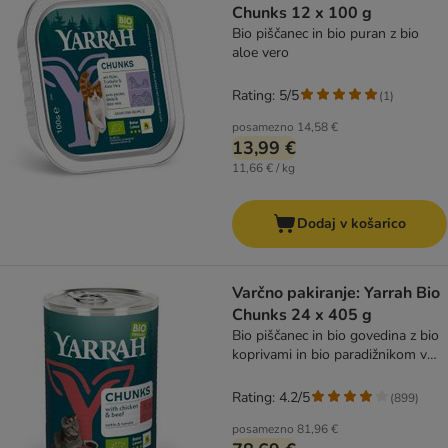
Chunks 12 x 100 g
Bio piščanec in bio puran z bio
aloe vero
Rating: 5/5
(
1
)
posamezno
14,58 €
13,99 €
11,66 € / kg
Dodaj v košarico
Varčno pakiranje: Yarrah Bio
Chunks 24 x 405 g
Bio piščanec in bio govedina z bio
koprivami in bio paradižnikom v
omaki
Rating: 4.2/5
(
899
)
posamezno
81,96 €