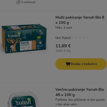
5 možnosti
Multi pakiranje Yarrah Bio 8
x 100 g
Miks 3 sort
Not Rated
11,69 €
14,61 € / kg
Dodaj v košarico
Varčno pakiranje Yarrah Bio
48 x 100 g
Pašteta: bio piščanec in bio puran
z bio aloe vero