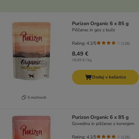
Purizon Organic 6 x 85 g
Piščanec in gos z bučo
Rating: 4.1/5
(
126
)
8,49 €
16,65 € / kg
Dodaj v košarico
5 možnosti
Purizon Organic 6 x 85 g
Govedina in piščanec s korenjem
Rating: 4.1/5
(
126
)