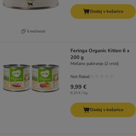
Dodaj v košarico
5 možnosti
Feringa Organic Kitten 6 x
200 g
Mešano pakiranje (2 vrsti)
Not Rated
9,99 €
8,33 € / kg
Dodaj v košarico