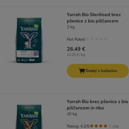
Yarrah Bio Sterilised brez
pšenice z bio piščancem
2 kg
Not Rated
26,49 €
13,25 € / kg
Dodaj v košarico
Yarrah Bio brez pšenice z bio
piščancem in ribo
10 kg
Rating: 4.2/5
(
15
)