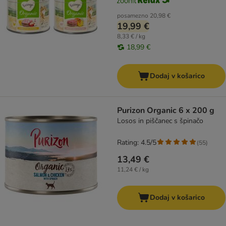
posamezno
20,98 €
19,99 €
8,33 € / kg
18,99 €
Dodaj v košarico
Purizon Organic 6 x 200 g
Losos in piščanec s špinačo
Rating: 4.5/5
(
55
)
13,49 €
11,24 € / kg
Dodaj v košarico