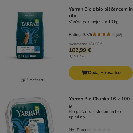
Yarrah Bio z bio piščancem in
ribo
Varčno pakiranje: 2 x 10 kg
Rating: 3.7/5
(
88
)
posamezno
184,98 €
182,99 €
9,15 € / kg
Dodaj v košarico
5 možnosti
Yarrah Bio Chunks 16 x 100
g
Bio piščanec s sledom in bio
spirulino
Not Rated