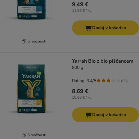
9,49 €
11,86 € / kg
Dodaj v košarico
5 možnosti
Yarrah Bio z bio piščancem
800 g
Rating: 3.4/5
(
96
)
8,69 €
10,86 € / kg
Dodaj v košarico
5 možnosti