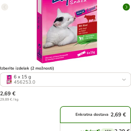
Izberite izdelek (2 možnosti)
6 x 15 g
456253.0
2,69 €
29,89 € / kg
2,69 €
Enkratna dostava