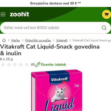
Brezplačna dostava nad 39 € **
Meni
kataloga
Iskanje
izdelkov
Mačke
Priboljški za mačke
Vitakraft
Vitakraft Cat Liquid-Snack g
Vitakraft Cat Liquid-Snack govedina
& inulin
6 x 15 g
Ocenite izdelek
(
0
)