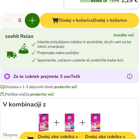
2,29 €
-15%
Dodaj v košarico
Dodaj v košarico
Izvedite več
zoohit Relax
Izberite priljubljene izdelke in poskrbite, da jih vam ne bo
nikoli zmanjkalo
Prejemajte redne pošiljke
Spremenite, začasno ustavite ali prekličite kadar koli
Za ta izdelek prejmete 3 zooTočk
Dostava v 1-3 delovnih dneh
preberite več
Politika vračila
preberite več
V kombinaciji z
Skupno
Dodaj oba izdelka v
Dodaj oba izdelka v