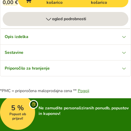
0,00 €
košarico
košarico
ogled podrobnosti
Opis izdelka
Sestavine
Priporočilo za hranjenje
*PMC = priporočena maloprodajna cena **
Pogoji
5 %
Ne zamudite personaliziranih ponudb, popustov
in kuponov!
Popust ob
prijavi!