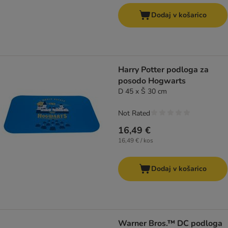
Dodaj v košarico
Harry Potter podloga za
posodo Hogwarts
D 45 x Š 30 cm
Not Rated
16,49 €
16,49 € / kos
Dodaj v košarico
Warner Bros.™ DC podloga