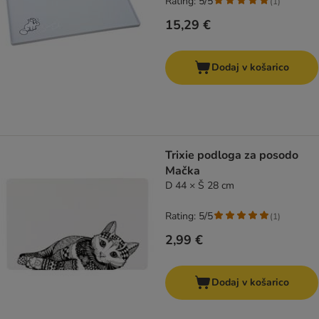
Rating: 5/5
(
1
)
15,29 €
Dodaj v košarico
Trixie podloga za posodo
Mačka
D 44 × Š 28 cm
Rating: 5/5
(
1
)
2,99 €
Dodaj v košarico