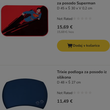
za posodo Superman
D 45 x Š 30 x V 0,2 cm
Not Rated
15,69 €
15,69 € / kos
Dodaj v košarico
Trixie podloga za posodo iz
silikona
D 48 × Š 27 cm
Not Rated
11,49 €