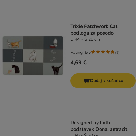
Trixie Patchwork Cat
podloga za posodo
D 44 × Š 28 cm
Rating: 5/5
(
2
)
4,69 €
Dodaj v košarico
Designed by Lotte
podstavek Oona, antracit
D 55 x Š 30 cm