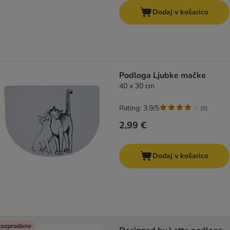
Dodaj v košarico
Podloga Ljubke mačke
40 x 30 cm
Rating: 3.9/5
(
8
)
2,99 €
Dodaj v košarico
azprodano