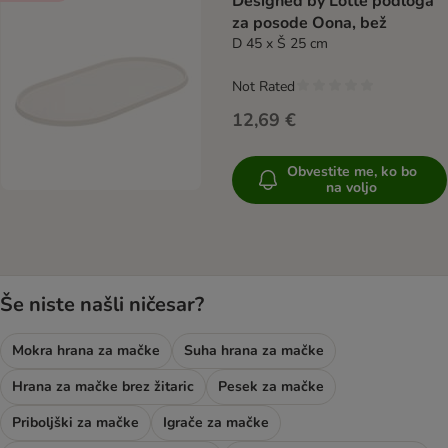
Designed by Lotte podloga
za posode Oona, bež
D 45 x Š 25 cm
Not Rated
12,69 €
Obvestite me, ko bo
na voljo
Še niste našli ničesar?
Mokra hrana za mačke
Suha hrana za mačke
Hrana za mačke brez žitaric
Pesek za mačke
Priboljški za mačke
Igrače za mačke