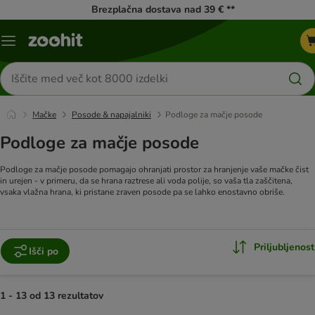
Brezplačna dostava nad 39 € **
Meni
kataloga
Iskanje
izdelkov
Mačke
Posode & napajalniki
Podloge za mačje posode
Podloge za mačje posode
Podloge za mačje posode pomagajo ohranjati prostor za hranjenje vaše mačke čist
in urejen - v primeru, da se hrana raztrese ali voda polije, so vaša tla zaščitena,
vsaka vlažna hrana, ki pristane zraven posode pa se lahko enostavno obriše.
Priljubljenost
Išči po
1 - 13 od 13 rezultatov