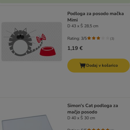
Podloga za posodo mačka
Mimi
D 43 x Š 28,5 cm
Rating: 3/5
(
3
)
1,19 €
Dodaj v košarico
Simon's Cat podloga za
mačjo posodo
D 40 x Š 30 cm