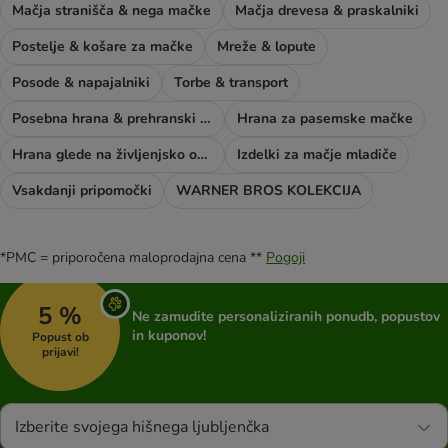
Mačja stranišča & nega mačke
Mačja drevesa & praskalniki
Postelje & košare za mačke
Mreže & lopute
Posode & napajalniki
Torbe & transport
Posebna hrana & prehranski dodatki
Hrana za pasemske mačke
Hrana glede na življenjsko obdobje mačke
Izdelki za mačje mladiče
Vsakdanji pripomočki
WARNER BROS KOLEKCIJA
*PMC = priporočena maloprodajna cena **
Pogoji
5 %
Ne zamudite personaliziranih ponudb, popustov
in kuponov!
Popust ob
prijavi!
Izberite svojega hišnega ljubljenčka