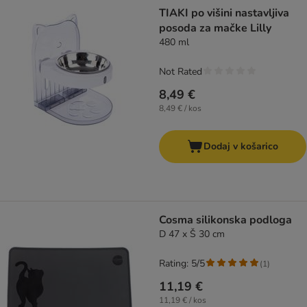
product items have been changed
TIAKI po višini nastavljiva
posoda za mačke Lilly
480 ml
Not Rated
8,49 €
8,49 € / kos
Dodaj v košarico
Cosma silikonska podloga
D 47 x Š 30 cm
Rating: 5/5
(
1
)
11,19 €
11,19 € / kos