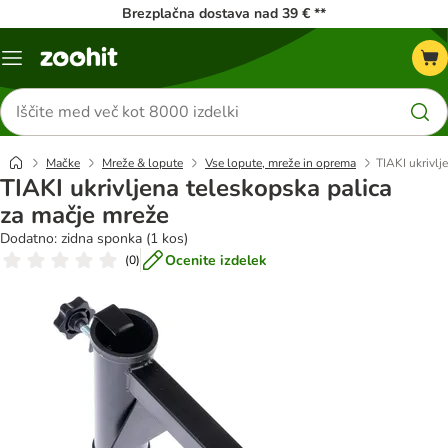
Brezplačna dostava nad 39 € **
Meni
kataloga
Iskanje
izdelkov
Mačke
Mreže & lopute
Vse lopute, mreže in oprema
TIAKI ukrivlj
TIAKI ukrivljena teleskopska palica
za mačje mreže
Dodatno: zidna sponka (1 kos)
Ocenite izdelek
(
0
)