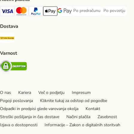
Po predračunu
Po povzetju
Po predračunu Payment Method
Po povzetju Pa
Visa Payment Method
MasterCard Payment Method
PayPal Payment Method
Apple Pay Payment Method
Google pay Payment Method
Dostava
Pošta Slovenije Shipping Method
Varnost
Security
O nas
Kariera
Več o podjetju
Impresum
Pogoji poslovanja
Kliknite tukaj za odstop od pogodbe
Odpadki in predpisi glede varovanja okolja
Kontakt
Stroški pošiljanja in čas dostave
Načini plačila
Zasebnost
Izjava o dostopnosti
Informacije – Zakon o digitalnih storitvah