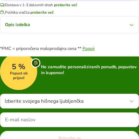
Dostava v 1-3 delovnih dneh
preberite več
Politika vračila
preberite več
Opis izdelka
*PMC = priporočena maloprodajna cena **
Pogoji
5 %
Ne zamudite personaliziranih ponudb, popustov
in kuponov!
Popust ob
prijavi!
Izberite svojega hišnega ljubljenčka
Prijavite se