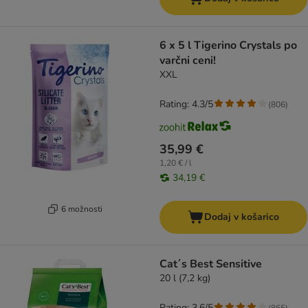
6 x 5 l Tigerino Crystals po
varčni ceni!
XXL
Rating: 4.3/5
(
806
)
35,99 €
1,20 € / l
34,19 €
6 možnosti
Dodaj v košarico
Cat´s Best Sensitive
20 l (7,2 kg)
Rating: 3.6/5
(
865
)