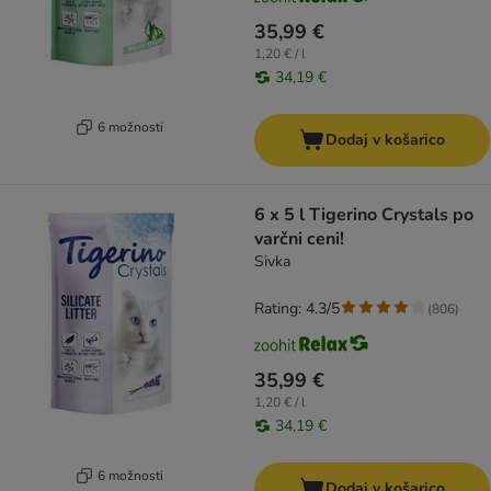
35,99 €
1,20 € / l
34,19 €
6 možnosti
Dodaj v košarico
6 x 5 l Tigerino Crystals po
varčni ceni!
Sivka
Rating: 4.3/5
(
806
)
35,99 €
1,20 € / l
34,19 €
6 možnosti
Dodaj v košarico