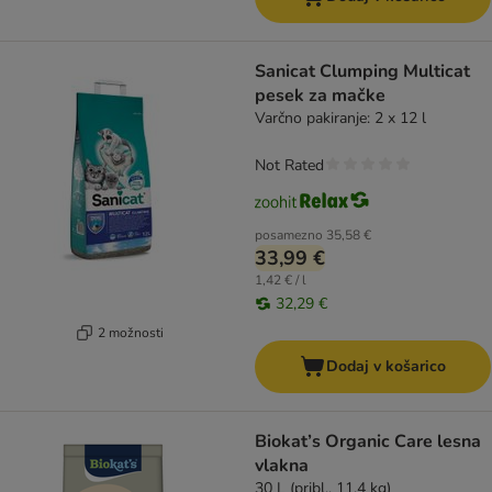
Sanicat Clumping Multicat
pesek za mačke
Varčno pakiranje: 2 x 12 l
Not Rated
posamezno
35,58 €
33,99 €
1,42 € / l
32,29 €
2 možnosti
Dodaj v košarico
Biokat’s Organic Care lesna
vlakna
30 L (pribl., 11,4 kg)