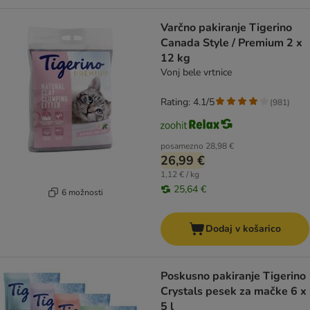
Varčno pakiranje Tigerino
Canada Style / Premium 2 x
12 kg
Vonj bele vrtnice
Rating: 4.1/5
(
981
)
posamezno
28,98 €
26,99 €
1,12 € / kg
25,64 €
6 možnosti
Dodaj v košarico
Poskusno pakiranje Tigerino
Crystals pesek za mačke 6 x
5 l