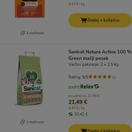
3,15 € / kg
Dodaj v košarico
3 možnosti
Sanicat Natura Activa 100 %
Green mačji pesek
Varčno pakiranje: 2 x 2,5 kg
Rating: 5/5
(
1
)
posamezno
22,98 €
21,49 €
4,30 € / kg
20,42 €
2 možnosti
Dodaj v košarico