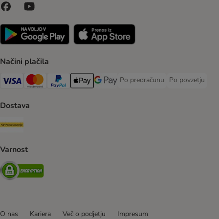
Načini plačila
Po predračunu
Po povzetju
Po predračunu Payment Method
Po povzetju Pa
Visa Payment Method
MasterCard Payment Method
PayPal Payment Method
Apple Pay Payment Method
Google pay Payment Method
Dostava
Pošta Slovenije Shipping Method
Varnost
Security
O nas
Kariera
Več o podjetju
Impresum