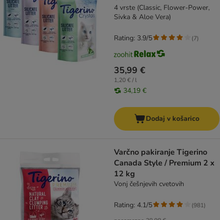
4 vrste (Classic, Flower-Power,
Sivka & Aloe Vera)
Rating: 3.9/5
(
7
)
35,99 €
1,20 € / l
34,19 €
Dodaj v košarico
Varčno pakiranje Tigerino
Canada Style / Premium 2 x
12 kg
Vonj češnjevih cvetovih
Rating: 4.1/5
(
981
)