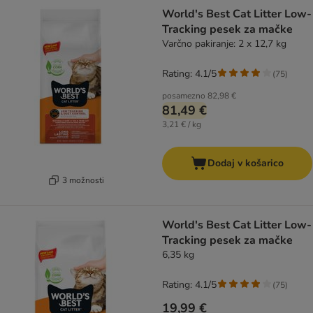
World's Best Cat Litter Low-
Tracking pesek za mačke
Varčno pakiranje: 2 x 12,7 kg
Rating: 4.1/5
(
75
)
posamezno
82,98 €
81,49 €
3,21 € / kg
Dodaj v košarico
3 možnosti
World's Best Cat Litter Low-
Tracking pesek za mačke
6,35 kg
Rating: 4.1/5
(
75
)
19,99 €