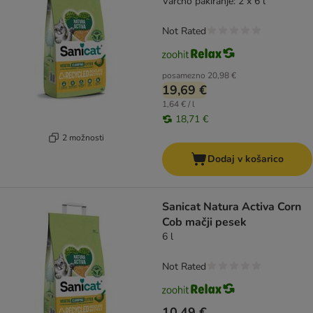
Varčno pakiranje: 2 x 6 l
Not Rated
posamezno
20,98 €
19,69 €
1,64 € / l
18,71 €
2 možnosti
Dodaj v košarico
Sanicat Natura Activa Corn
Cob mačji pesek
6 l
Not Rated
10,49 €