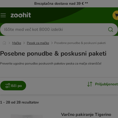
Brezplačna dostava nad 39 € **
Meni
kataloga
Iskanje
izdelkov
Mačke
Pesek za mačke
Posebne ponudbe & poskusni paketi
Posebne ponudbe & poskusni paketi
Preverite ugodno ponudbo poskusnih paketov peska za mačje stranišče!
Priljubljenost
Išči po
1 - 28 od 28 rezultatov
product items have been changed
Varčno pakiranje Tigerino