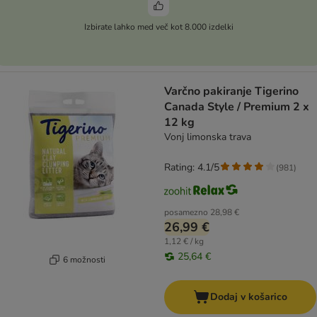
Izbirate lahko med več kot 8.000 izdelki
Varčno pakiranje Tigerino
Canada Style / Premium 2 x
12 kg
Vonj limonska trava
Rating: 4.1/5
(
981
)
posamezno
28,98 €
26,99 €
1,12 € / kg
25,64 €
6 možnosti
Dodaj v košarico