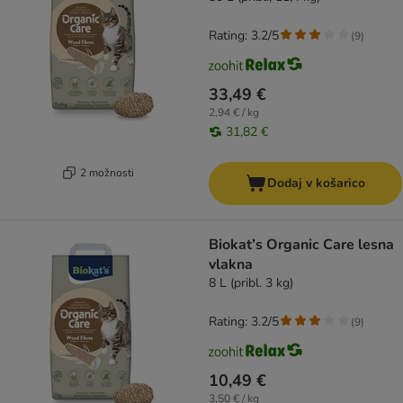
Rating: 3.2/5
(
9
)
33,49 €
2,94 € / kg
31,82 €
2 možnosti
Dodaj v košarico
Biokat’s Organic Care lesna
vlakna
8 L (pribl. 3 kg)
Rating: 3.2/5
(
9
)
10,49 €
3,50 € / kg