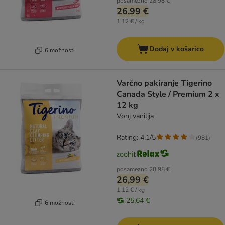
posamezno
28,98 €
26,99 €
1,12 € / kg
Dodaj v košarico
6 možnosti
Varčno pakiranje Tigerino
Canada Style / Premium 2 x
12 kg
Vonj vanilija
Rating: 4.1/5
(
981
)
posamezno
28,98 €
26,99 €
1,12 € / kg
25,64 €
6 možnosti