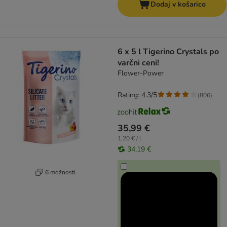
Dodaj v košarico
6 x 5 l Tigerino Crystals po
varčni ceni!
Flower-Power
Rating: 4.3/5
(
806
)
35,99 €
1,20 € / l
34,19 €
6 možnosti