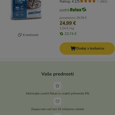
Rating: 4.1/5
(
981
)
posamezno
26,98 €
24,99 €
1,04 € / kg
23,74 €
6 možnosti
Dodaj v košarico
Vaše prednosti
Aktivirajte zoohit Relax in vsakič prihranite 5%
Zaupa nam več kot 10 milijonov strank