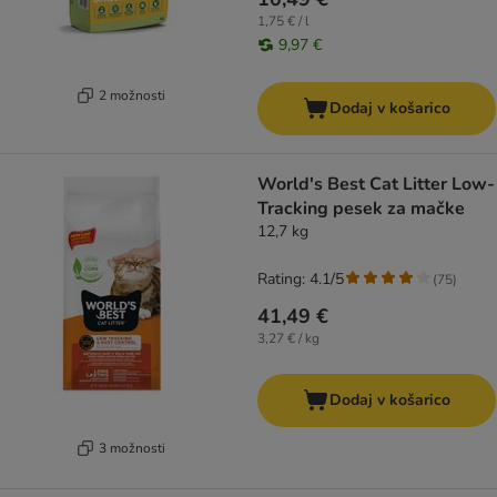
1,75 € / l
9,97 €
2 možnosti
Dodaj v košarico
World's Best Cat Litter Low-
Tracking pesek za mačke
12,7 kg
Rating: 4.1/5
(
75
)
41,49 €
3,27 € / kg
Dodaj v košarico
3 možnosti