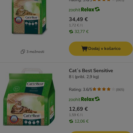
34,49 €
1,72 € / l
32,77 €
Dodaj v košarico
3 možnosti
Cat´s Best Sensitive
8 l (pribl. 2,9 kg)
Rating: 3.6/5
(
865
)
12,69 €
1,59 € / l
12,06 €