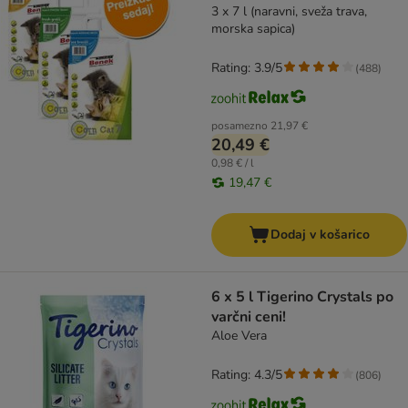
3 x 7 l (naravni, sveža trava,
morska sapica)
Rating: 3.9/5
(
488
)
posamezno
21,97 €
20,49 €
0,98 € / l
19,47 €
Dodaj v košarico
6 x 5 l Tigerino Crystals po
varčni ceni!
Aloe Vera
Rating: 4.3/5
(
806
)