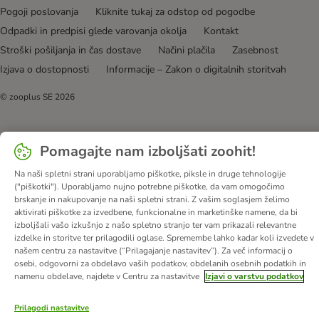
Pogoji poslovanja
Kliknite tukaj za odstop od pogodbe
Odpadki in predpisi glede varovanja okolja
Kontakt
Stroški pošiljanja in čas dostave
Načini plačila
Zasebnost
Izjava o dostopnosti
Informacije – Zakon o digitalnih storitvah
© zooplus SE
2026
Pomagajte nam izboljšati zoohit!
Na naši spletni strani uporabljamo piškotke, piksle in druge tehnologije
("piškotki"). Uporabljamo nujno potrebne piškotke, da vam omogočimo
brskanje in nakupovanje na naši spletni strani. Z vašim soglasjem želimo
aktivirati piškotke za izvedbene, funkcionalne in marketinške namene, da bi
izboljšali vašo izkušnjo z našo spletno stranjo ter vam prikazali relevantne
izdelke in storitve ter prilagodili oglase. Spremembe lahko kadar koli izvedete v
našem centru za nastavitve (“Prilagajanje nastavitev”). Za več informacij o
osebi, odgovorni za obdelavo vaših podatkov, obdelanih osebnih podatkih in
namenu obdelave, najdete v Centru za nastavitve
Izjavi o varstvu podatkov
Prilagodi nastavitve