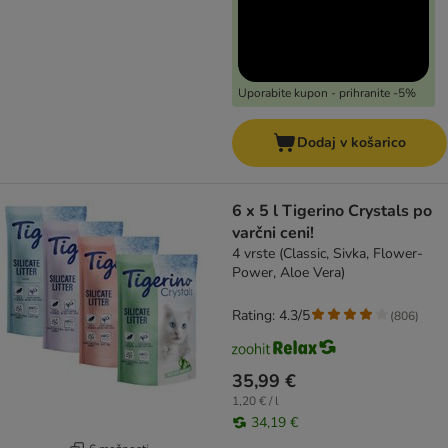
Uporabite kupon - prihranite -5%
Dodaj v košarico
6 x 5 l Tigerino Crystals po
varčni ceni!
4 vrste (Classic, Sivka, Flower-
Power, Aloe Vera)
Rating: 4.3/5
(
806
)
35,99 €
1,20 € / l
34,19 €