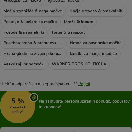
Priboljški za mačke
Igrače za mačke
Mačja stranišča & nega mačke
Mačja drevesa & praskalniki
Postelje & košare za mačke
Mreže & lopute
Posode & napajalniki
Torbe & transport
Posebna hrana & prehranski dodatki
Hrana za pasemske mačke
Hrana glede na življenjsko obdobje mačke
Izdelki za mačje mladiče
Vsakdanji pripomočki
WARNER BROS KOLEKCIJA
*PMC = priporočena maloprodajna cena **
Pogoji
5 %
Ne zamudite personaliziranih ponudb, popustov
in kuponov!
Popust ob
prijavi!