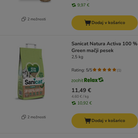
9,97 €
2 možnosti
Dodaj v košarico
Sanicat Natura Activa 100 %
Green mačji pesek
2,5 kg
Rating: 5/5
(
1
)
11,49 €
4,60 € / kg
10,92 €
2 možnosti
Dodaj v košarico