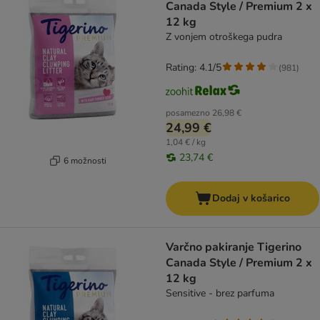
Canada Style / Premium 2 x
12 kg
Z vonjem otroškega pudra
Rating: 4.1/5
(
981
)
posamezno
26,98 €
24,99 €
1,04 € / kg
23,74 €
6 možnosti
Dodaj v košarico
Varčno pakiranje Tigerino
Canada Style / Premium 2 x
12 kg
Sensitive - brez parfuma