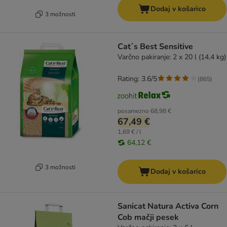
Dodaj v košarico
3 možnosti
Cat´s Best Sensitive
Varčno pakiranje: 2 x 20 l (14,4 kg)
Rating: 3.6/5
(
865
)
posamezno
68,98 €
67,49 €
1,69 € / l
64,12 €
3 možnosti
Dodaj v košarico
Sanicat Natura Activa Corn
Cob mačji pesek