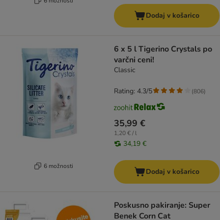
6 možnosti
Dodaj v košarico
6 x 5 l Tigerino Crystals po
varčni ceni!
Classic
Rating: 4.3/5
(
806
)
35,99 €
1,20 € / l
34,19 €
6 možnosti
Dodaj v košarico
Poskusno pakiranje: Super
Benek Corn Cat