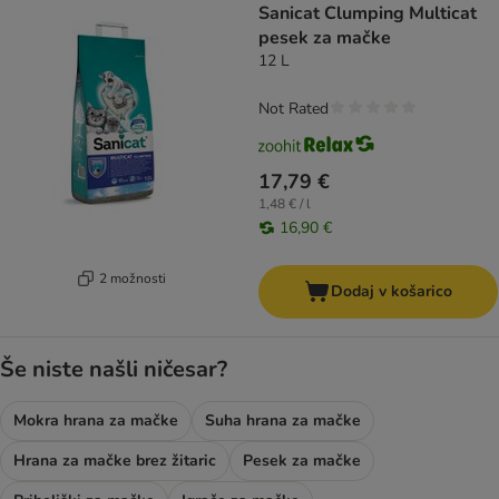
Sanicat Clumping Multicat
pesek za mačke
12 L
Not Rated
17,79 €
1,48 € / l
16,90 €
2 možnosti
Dodaj v košarico
Še niste našli ničesar?
Mokra hrana za mačke
Suha hrana za mačke
Hrana za mačke brez žitaric
Pesek za mačke