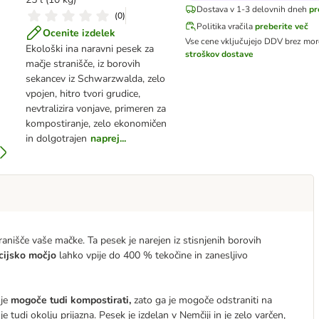
Dostava v 1-3 delovnih dneh
pr
(
0
)
Politika vračila
preberite več
Ocenite izdelek
Vse cene vključujejo DDV
brez mor
Ekološki ina naravni pesek za
stroškov dostave
mačje stranišče, iz borovih
sekancev iz Schwarzwalda, zelo
vpojen, hitro tvori grudice,
nevtralizira vonjave, primeren za
kompostiranje, zelo ekonomičen
in dolgotrajen
naprej...
tranišče vaše mačke. Ta pesek je narejen iz stisnjenih borovih
cijsko močjo
lahko vpije do 400 % tekočine in zanesljivo
 je
mogoče tudi kompostirati,
zato ga je mogoče odstraniti na
je tudi okolju prijazna. Pesek je izdelan v Nemčiji in je zelo varčen,