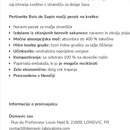
saj ohranja svežino v stranišču za dolgo časa.
Perlinette Bois de Sapin mačji pesek na kratko:
Naravni pesek za mačja stranišča
Izdelano iz stisnjenih borovih sekancev:
naravno in okolju prija
Močna absorpcijska moč:
absorbira do 400 % tekočine
Hitra tvorba grudic:
tvori trdne grudice za lažje čiščenje
Učinkovito:
nevtralizira neprijetne vonjave
Kompostiranje:
se odstrani 100 % na ekološki način
Papirnata embalaža, ki jo
je mogoče reciklirati
Zelo ekonomično:
dolg rok trajanja
Proizvedeno v Nemčiji
Informacije o proizvajalcu
Demavic sas
. Rue du Professeur Louis Neel 6, 21600, LONGVIC, FR
contact@demavic-laboratoire.com