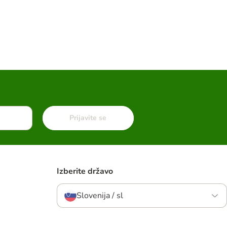
Prijavite se
Izberite državo
Slovenija / sl