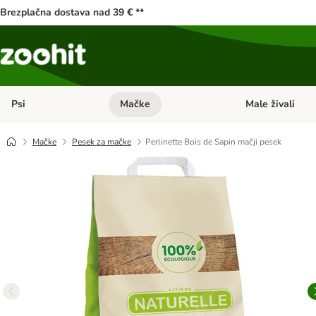
Brezplačna dostava nad 39 € **
Psi
Mačke
Male živali
Odprite meni kategorij: Psi
Odprite meni kateg
Mačke
Pesek za mačke
Perlinette Bois de Sapin mačji pesek