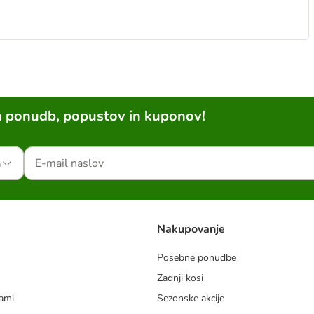
h ponudb, popustov in kuponov!
a
Nakupovanje
Posebne ponudbe
Zadnji kosi
dami
Sezonske akcije