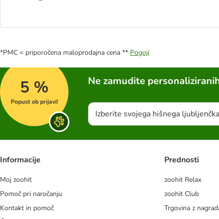
*PMC = priporočena maloprodajna cena **
Pogoji
Ne zamudite personalizirani
5 %
Popust ob prijavi!
Izberite svojega hišnega ljubljenčk
Informacije
Prednosti
Moj zoohit
zoohit Relax
Pomoč pri naročanju
zoohit Club
Kontakt in pomoč
Trgovina z nagra