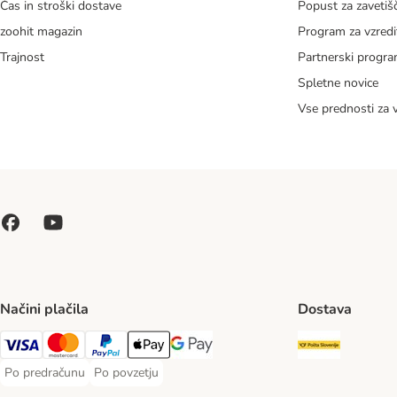
Čas in stroški dostave
Popust za zavetiš
zoohit magazin
Program za vzredi
Trajnost
Partnerski progr
Spletne novice
Vse prednosti za 
Načini plačila
Dostava
Pošta Slo
Visa Payment Method
MasterCard Payment Method
PayPal Payment Method
Apple Pay Payment Method
Google pay Payment Method
Po predračunu
Po povzetju
Po predračunu Payment Method
Po povzetju Payment Method