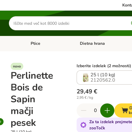
Konta
Iskanje
izdelkov
Ptice
Dietna hrana
orij: Mačke
Odprite meni kategorij: Male živali
Odprite meni kategorij: Ptice
Izberite izdelek (2 možnosti)
novo
Perlinette
25 l (10 kg)
2120562.0
Bois de
29,49 €
Sapin
2,95 € / kg
mačji
D
k
pesek
Za ta izdelek prejmet
zooTočk
25 l (10 kg)