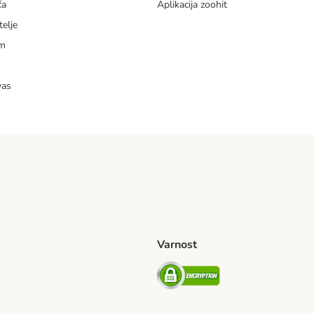
ča
Aplikacija zoohit
telje
am
vas
Varnost
venije Shipping Method
Security