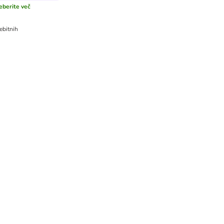
eberite več
ebitnih