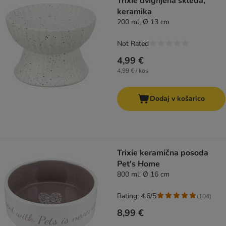
Trixie dvignjena skleda,
keramika
200 ml, Ø 13 cm
Not Rated
4,99 €
4,99 € / kos
Dodaj v košarico
Trixie keramična posoda
Pet's Home
800 ml, Ø 16 cm
Rating: 4.6/5
(
104
)
8,99 €