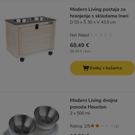
Modern Living postaja za
hranjenje s skledama Inari
D 53 x Š 30 x V 43,5 cm
Not Rated
68,49 €
68,49 € / kos
Dodaj v košarico
Modern Living dvojna
posoda Houston
2 x 500 ml
Rating: 2/5
(
1
)