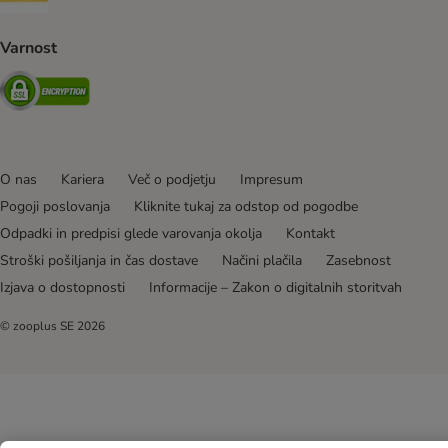
Varnost
Security
O nas
Kariera
Več o podjetju
Impresum
Pogoji poslovanja
Kliknite tukaj za odstop od pogodbe
Odpadki in predpisi glede varovanja okolja
Kontakt
Stroški pošiljanja in čas dostave
Načini plačila
Zasebnost
Izjava o dostopnosti
Informacije – Zakon o digitalnih storitvah
© zooplus SE
2026