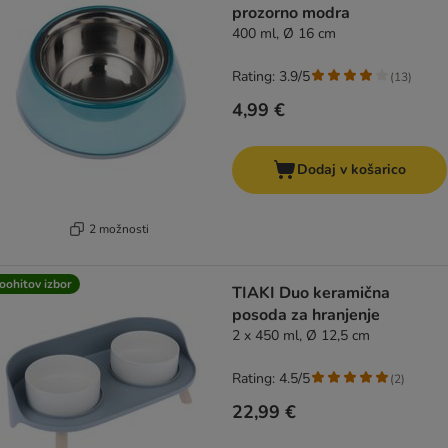
prozorno modra
400 ml, Ø 16 cm
Rating: 3.9/5
(
13
)
4,99 €
Dodaj v košarico
2 možnosti
oohitov izbor
TIAKI Duo keramična
posoda za hranjenje
2 x 450 ml, Ø 12,5 cm
Rating: 4.5/5
(
2
)
22,99 €