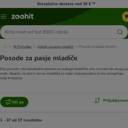
Brezplačna dostava nad 39 € **
Meni
kataloga
Iskanje
izdelkov
% Ponudbe
Izdelki za pasje mladiče
Posode za pasje mladiče
Posode za pasje mladiče
Dve posodici sta standardna oprema za vsakega mladička: ena za hrano ter druga za
vodo. Idealno za rast in razvoj mladička so malo visje posodice, ki mu omogočajo
lažje hranjenje.
Priljubljenost
Išči po
1 - 37 od 37 rezultatov