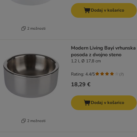
Dodaj v košarico
2 možnosti
Modern Living Bayi vrhunska
posoda z dvojno steno
1,2 l, Ø 17,8 cm
Rating: 4.4/5
(
7
)
18,29 €
Dodaj v košarico
2 možnosti