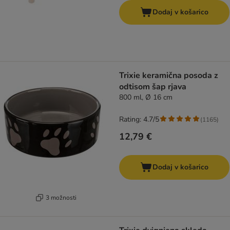
Dodaj v košarico
Trixie keramična posoda z
odtisom šap rjava
800 ml, Ø 16 cm
Rating: 4.7/5
(
1165
)
12,79 €
Dodaj v košarico
3 možnosti