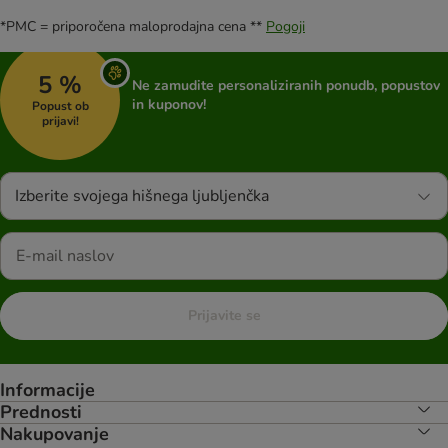
*PMC = priporočena maloprodajna cena **
Pogoji
5 %
Ne zamudite personaliziranih ponudb, popustov
in kuponov!
Popust ob
prijavi!
Izberite svojega hišnega ljubljenčka
Prijavite se
Informacije
Prednosti
Nakupovanje