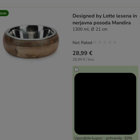
ovo
Designed by Lotte lesena in
nerjavna posoda Mandira
1300 ml, Ø 21 cm
Not Rated
28,99 €
28,99 € / kos
Uporabite kupon - prihranite -50%