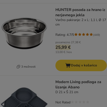
HUNTER posoda za hrano iz
nerjavnega jekla
Varčno pakiranje: 2 x L: 1,1 l, Ø 17
cm
Rating: 4.7/5
(
449
)
posamezno
27,38 €
25,99 €
13,00 € / kos
Dodaj v košarico
3 možnosti
Modern Living podloga za
lizanje Abano
D 21 x Š 21 cm
Not Rated