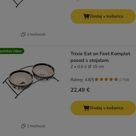
Dodaj v košarico
2 možnosti
oohitov izbor
Trixie Eat on Feet Komplet
posod s stojalom
2 x 0,6 l/ Ø 15 cm
Rating: 4.8/5
(
1759
)
22,49 €
Dodaj v košarico
2 možnosti