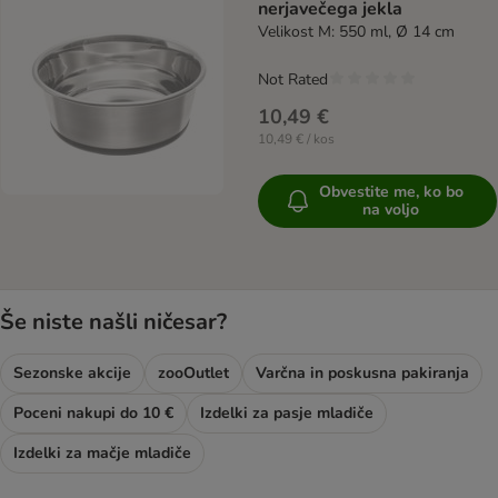
nerjavečega jekla
Velikost M: 550 ml, Ø 14 cm
Not Rated
10,49 €
10,49 € / kos
Obvestite me, ko bo
na voljo
Še niste našli ničesar?
Sezonske akcije
zooOutlet
Varčna in poskusna pakiranja
Poceni nakupi do 10 €
Izdelki za pasje mladiče
Izdelki za mačje mladiče