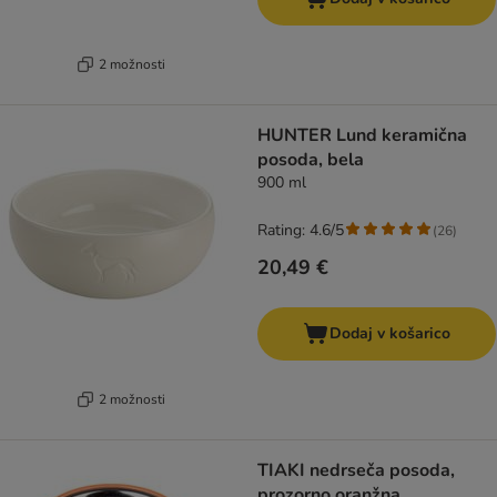
2 možnosti
HUNTER Lund keramična
posoda, bela
900 ml
Rating: 4.6/5
(
26
)
20,49 €
Dodaj v košarico
2 možnosti
TIAKI nedrseča posoda,
prozorno oranžna