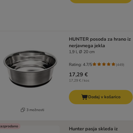
HUNTER posoda za hrano iz
nerjavnega jekla
1,9 l, Ø 20 cm
Rating: 4.7/5
(
449
)
17,29 €
17,29 € / kos
Dodaj v košarico
3 možnosti
azprodano
Hunter pasja skleda iz