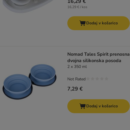
16,29 €
16,29 € / kos
Dodaj v košarico
Nomad Tales Spirit prenosna
dvojna silikonska posoda
2 x 350 ml
Not Rated
7,29 €
Dodaj v košarico