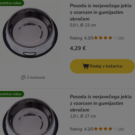
product items have been changed
oohitov izbor
Posoda iz nerjavečega jekla
z vzorcem in gumijastim
obročem
0,9 l, Ø 23 cm
Rating: 4.3/5
(
38
)
4,29 €
Dodaj v košarico
2 možnosti
oohitov izbor
Posoda iz nerjavečega jekla
z vzorcem in gumijastim
obročem
1,8 l, Ø 27 cm
Rating: 4.3/5
(
38
)