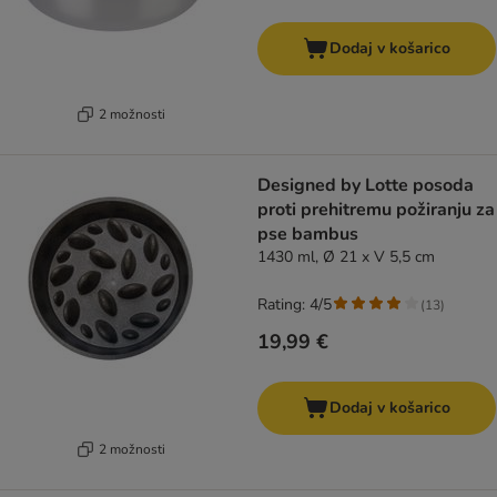
Dodaj v košarico
2 možnosti
Designed by Lotte posoda
proti prehitremu požiranju za
pse bambus
1430 ml, Ø 21 x V 5,5 cm
Rating: 4/5
(
13
)
19,99 €
Dodaj v košarico
2 možnosti