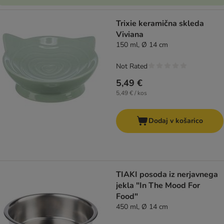
Trixie keramična skleda
Viviana
150 ml, Ø 14 cm
Not Rated
5,49 €
5,49 € / kos
Dodaj v košarico
TIAKI posoda iz nerjavnega
jekla "In The Mood For
Food"
450 ml, Ø 14 cm