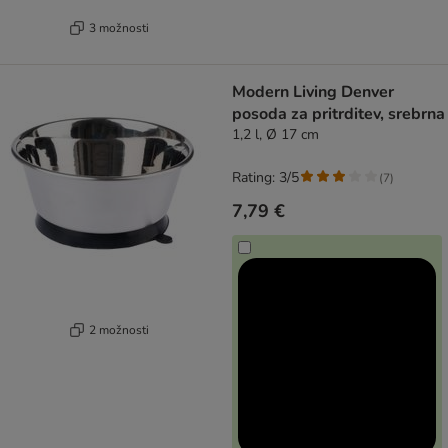
3 možnosti
Modern Living Denver
posoda za pritrditev, srebrna
1,2 l, Ø 17 cm
Rating: 3/5
(
7
)
7,79 €
2 možnosti