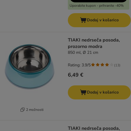
Uporabite kupon - prihranite -40%
Dodaj v košarico
TIAKI nedrseča posoda,
prozorno modra
850 ml, Ø 21 cm
Rating: 3.9/5
(
13
)
6,49 €
Dodaj v košarico
2 možnosti
TIAKI nedrseča posoda,