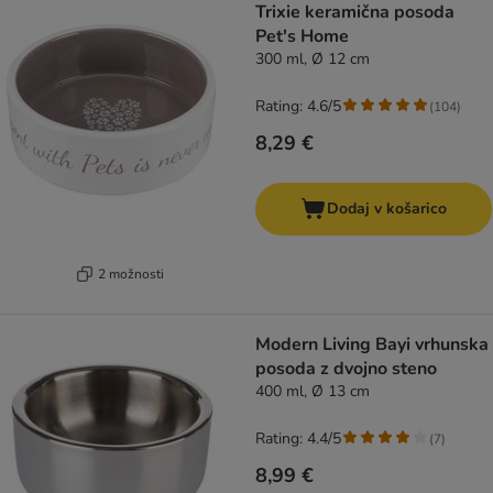
Trixie keramična posoda
Pet's Home
300 ml, Ø 12 cm
Rating: 4.6/5
(
104
)
8,29 €
Dodaj v košarico
2 možnosti
Modern Living Bayi vrhunska
posoda z dvojno steno
400 ml, Ø 13 cm
Rating: 4.4/5
(
7
)
8,99 €