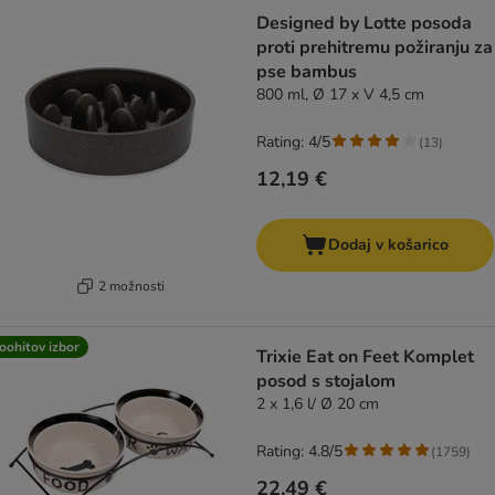
Designed by Lotte posoda
proti prehitremu požiranju za
pse bambus
800 ml, Ø 17 x V 4,5 cm
Rating: 4/5
(
13
)
12,19 €
Dodaj v košarico
2 možnosti
oohitov izbor
Trixie Eat on Feet Komplet
posod s stojalom
2 x 1,6 l/ Ø 20 cm
Rating: 4.8/5
(
1759
)
22,49 €