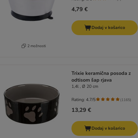
4,79 €
Dodaj v košarico
2 možnosti
Trixie keramična posoda z
odtisom šap rjava
1,4l , Ø 20 cm
Rating: 4.7/5
(
1165
)
13,29 €
Dodaj v košarico