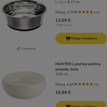
L: 1,1 l, Ø 17 cm
Rating: 4.7/5
(
449
)
13,69 €
13,69 € / kos
Dodaj v košarico
3 možnosti
HUNTER Lund keramična
posoda, bela
1500 ml
Rating: 4.6/5
(
26
)
25,99 €
Dodaj v košarico