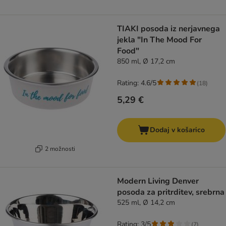
TIAKI posoda iz nerjavnega
jekla "In The Mood For
Food"
850 ml, Ø 17,2 cm
Rating: 4.6/5
(
18
)
5,29 €
Dodaj v košarico
2 možnosti
Modern Living Denver
posoda za pritrditev, srebrna
525 ml, Ø 14,2 cm
Rating: 3/5
(
7
)