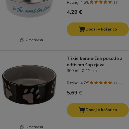
Rating: 4.6/5
(
18
)
4,29 €
Dodaj v košarico
2 možnosti
Trixie keramična posoda z
odtisom šap rjava
300 ml, Ø 12 cm
Rating: 4.7/5
(
1165
)
5,69 €
Dodaj v košarico
3 možnosti