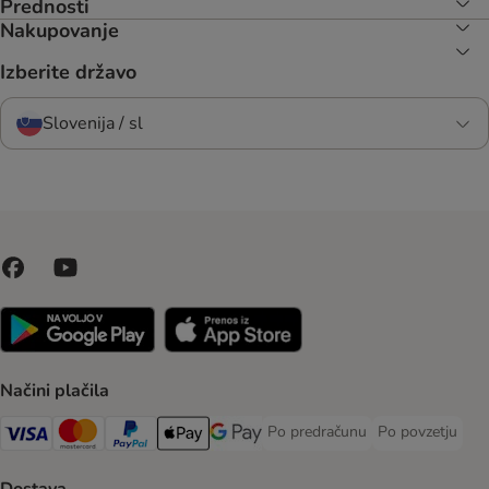
Prednosti
Nakupovanje
Izberite državo
Slovenija / sl
Načini plačila
Po predračunu
Po povzetju
Po predračunu Payment Method
Po povzetju Pa
Visa Payment Method
MasterCard Payment Method
PayPal Payment Method
Apple Pay Payment Method
Google pay Payment Method