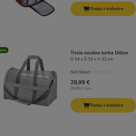
Dodaj v košarico
ovo
Trixie nosilna torba Dillon
D 54 x Š 33 x V 32 cm
Not Rated
28,99 €
28,99 € / kos
Dodaj v košarico