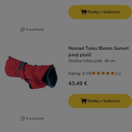
Dodaj v košarico
6 možnosti
Nomad Tales Bloom Sunset
pasji plašč
Dolžina hrbta pribl. 40 cm
Rating: 4.7/5
(
62
)
43,49 €
Dodaj v košarico
6 možnosti