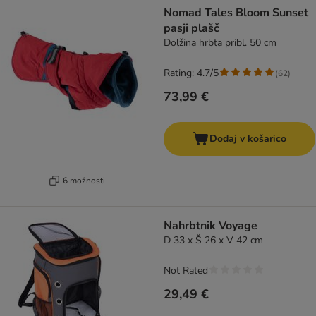
Nomad Tales Bloom Sunset
pasji plašč
Dolžina hrbta pribl. 50 cm
Rating: 4.7/5
(
62
)
73,99 €
Dodaj v košarico
6 možnosti
Nahrbtnik Voyage
D 33 x Š 26 x V 42 cm
Not Rated
29,49 €