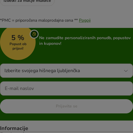
Izdelki za mačje mladiče
*PMC = priporočena maloprodajna cena **
Pogoji
5 %
Ne zamudite personaliziranih ponudb, popustov
in kuponov!
Popust ob
prijavi!
Izberite svojega hišnega ljubljenčka
Prijavite se
Informacije