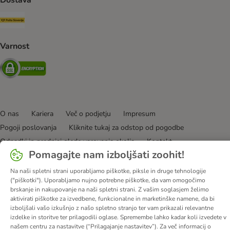
Dostava
Pošta Slovenije Shipping Method
Varnost
Security
O nas
Kariera
Več o podjetju
Impresum
Pogoji poslovanja
Kliknite tukaj za odstop od pogodbe
Odpadki in predpisi glede varovanja okolja
Kontakt
Pomagajte nam izboljšati zoohit!
Stroški pošiljanja in čas dostave
Načini plačila
Zasebnost
Izjava o dostopnosti
Informacije – Zakon o digitalnih storitvah
Na naši spletni strani uporabljamo piškotke, piksle in druge tehnologije
("piškotki"). Uporabljamo nujno potrebne piškotke, da vam omogočimo
© zooplus SE
2026
brskanje in nakupovanje na naši spletni strani. Z vašim soglasjem želimo
aktivirati piškotke za izvedbene, funkcionalne in marketinške namene, da bi
izboljšali vašo izkušnjo z našo spletno stranjo ter vam prikazali relevantne
izdelke in storitve ter prilagodili oglase. Spremembe lahko kadar koli izvedete v
našem centru za nastavitve (“Prilagajanje nastavitev”). Za več informacij o