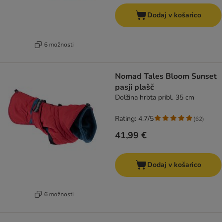
Dodaj v košarico
6 možnosti
Nomad Tales Bloom Sunset
pasji plašč
Dolžina hrbta pribl. 35 cm
Rating: 4.7/5
(
62
)
41,99 €
Dodaj v košarico
6 možnosti