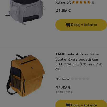
Rating: 5/5
(
3
)
24,99 €
Dodaj v košarico
TIAKI nahrbtnik za hišne
ljubljenčke s podaljškom
pribl. D 26 cm x Š 31 cm x V 43
cm
Not Rated
47,49 €
47,49 € / kos
Dodaj v košarico