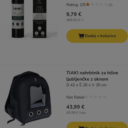
Rating: 1/5
(
2
)
9,79 €
489,50 € / l
Dodaj v košarico
TIAKI nahrbtnik za hišne
ljubljenčke z oknom
D 42 x Š 26 x V 35 cm
Not Rated
43,99 €
43,99 € / kos