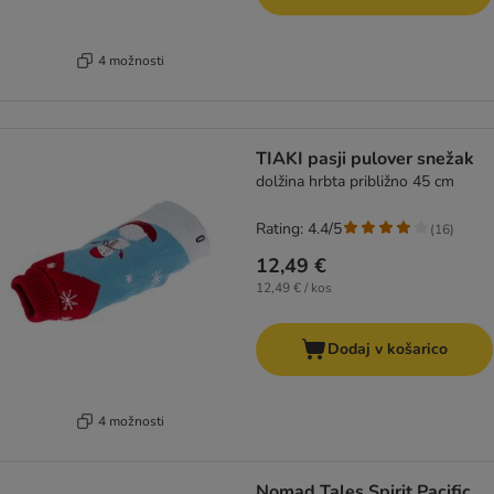
4 možnosti
TIAKI pasji pulover snežak
dolžina hrbta približno 45 cm
Rating: 4.4/5
(
16
)
12,49 €
12,49 € / kos
Dodaj v košarico
4 možnosti
Nomad Tales Spirit Pacific