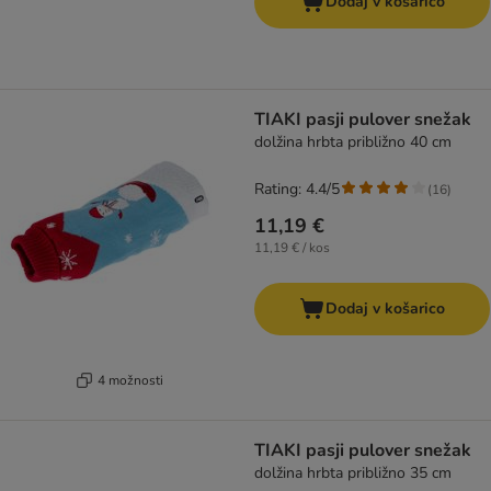
Dodaj v košarico
TIAKI pasji pulover snežak
dolžina hrbta približno 40 cm
Rating: 4.4/5
(
16
)
11,19 €
11,19 € / kos
Dodaj v košarico
4 možnosti
TIAKI pasji pulover snežak
dolžina hrbta približno 35 cm