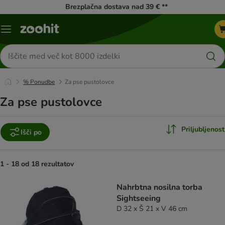
Brezplačna dostava nad 39 € **
Meni
kataloga
Iskanje
izdelkov
% Ponudbe
Za pse pustolovce
Za pse pustolovce
Priljubljenost
Išči po
1 - 18 od 18 rezultatov
product items have been changed
Nahrbtna nosilna torba
Sightseeing
D 32 x Š 21 x V 46 cm