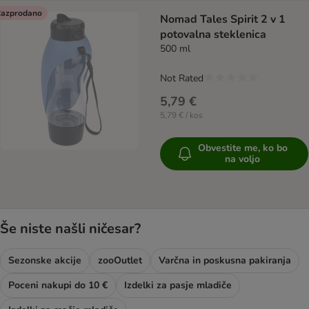
azprodano
Nomad Tales Spirit 2 v 1
potovalna steklenica
500 ml
Not Rated
5,79 €
5,79 € / kos
Obvestite me, ko bo
na voljo
Še niste našli ničesar?
Sezonske akcije
zooOutlet
Varčna in poskusna pakiranja
Poceni nakupi do 10 €
Izdelki za pasje mladiče