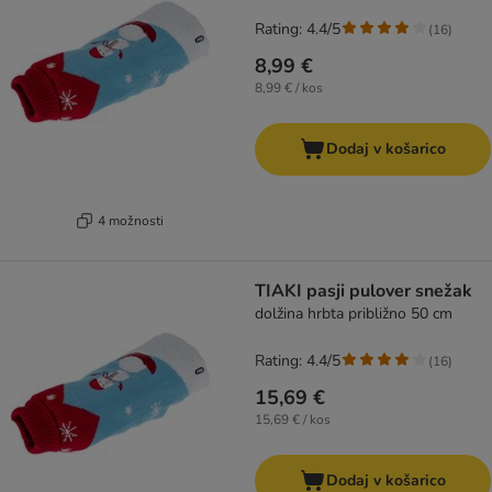
Rating: 4.4/5
(
16
)
8,99 €
8,99 € / kos
Dodaj v košarico
4 možnosti
TIAKI pasji pulover snežak
dolžina hrbta približno 50 cm
Rating: 4.4/5
(
16
)
15,69 €
15,69 € / kos
Dodaj v košarico