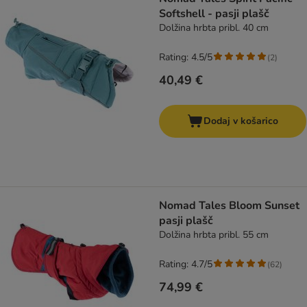
Softshell - pasji plašč
Dolžina hrbta pribl. 40 cm
Rating: 4.5/5
(
2
)
40,49 €
Dodaj v košarico
Nomad Tales Bloom Sunset
pasji plašč
Dolžina hrbta pribl. 55 cm
Rating: 4.7/5
(
62
)
74,99 €