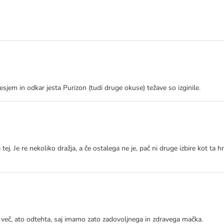
esjem in odkar jesta Purizon (tudi druge okuse) težave so izginile.
 tej. Je re nekoliko dražja, a če ostalega ne je, pač ni druge izbire kot ta
ko več, ato odtehta, saj imamo zato zadovoljnega in zdravega mačka.