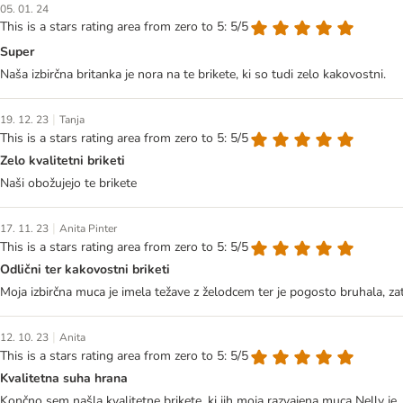
05. 01. 24
This is a stars rating area from zero to 5: 5/5
Super
Naša izbirčna britanka je nora na te brikete, ki so tudi zelo kakovostni.
|
19. 12. 23
Tanja
This is a stars rating area from zero to 5: 5/5
Zelo kvalitetni briketi
Naši obožujejo te brikete
|
17. 11. 23
Anita Pinter
This is a stars rating area from zero to 5: 5/5
Odlični ter kakovostni briketi
Moja izbirčna muca je imela težave z želodcem ter je pogosto bruhala, zat
|
12. 10. 23
Anita
This is a stars rating area from zero to 5: 5/5
Kvalitetna suha hrana
Končno sem našla kvalitetne brikete, ki jih moja razvajena muca Nelly je. Od