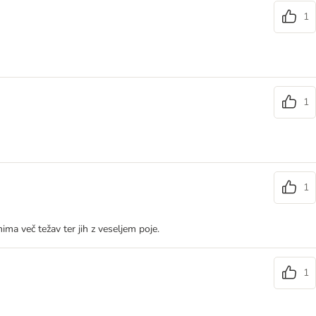
1
1
1
ima več težav ter jih z veseljem poje.
1