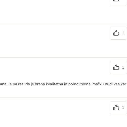
1
1
 hrana. Je pa res, da je hrana kvalitetna in polnovredna. mačku nudi vse kar
1