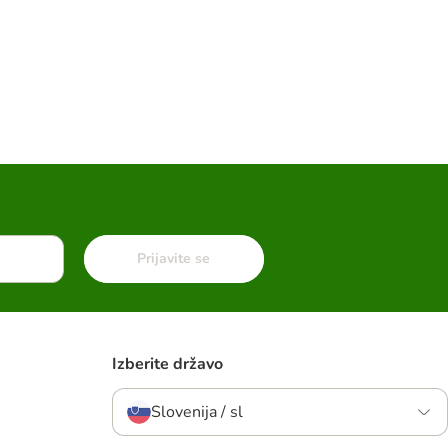
Prijavite se
Izberite državo
Slovenija / sl