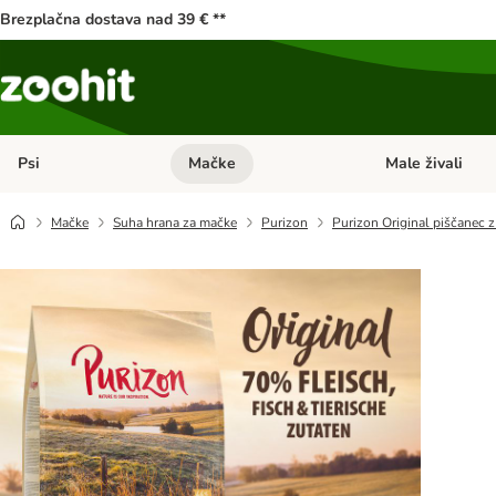
Brezplačna dostava nad 39 € **
Psi
Mačke
Male živali
Odprite meni kategorij: Psi
Odprite meni kateg
Mačke
Suha hrana za mačke
Purizon
Purizon Original piščanec z 