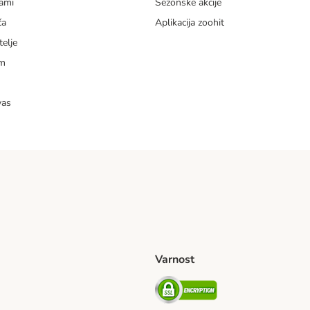
dami
Sezonske akcije
ča
Aplikacija zoohit
telje
am
vas
Varnost
venije Shipping Method
Security