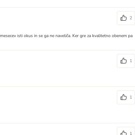
2
 mesecev isti okus in se ga ne naveliča. Ker gre za kvalitetno obenem pa
1
1
1