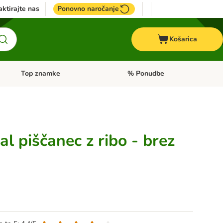
ktirajte nas
Ponovno naročanje
Košarica
Top znamke
% Ponudbe
Odprite meni kategorij: Dietna hrana
Odprite meni kategorij: Top znam
al piščanec z ribo - brez