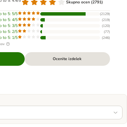
o to 5: 4.4/5
Skupno ocen (2791)
o to 5: 5/5
(
2129
)
o to 5: 4/5
(
219
)
o to 5: 3/5
(
120
)
o to 5: 2/5
(
77
)
o to 5: 1/5
(
246
)
kov
Ocenite izdelek