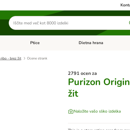
Konta
Iskanje
izdelkov
Ptice
Dietna hrana
orij: Mačke
Odprite meni kategorij: Male živali
Odprite meni kategorij: Ptice
ribo - brez žit
Ocene strank
2791 ocen za
Purizon Origin
žit
Naložite vašo sliko izdelka