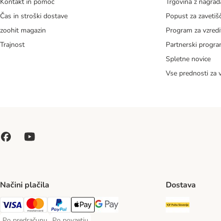
Kontakt in pomoč
Trgovina z nagra
Čas in stroški dostave
Popust za zavetiš
zoohit magazin
Program za vzredi
Trajnost
Partnerski progr
Spletne novice
Vse prednosti za 
Načini plačila
Dostava
Pošta Slo
Visa Payment Method
MasterCard Payment Method
PayPal Payment Method
Apple Pay Payment Method
Google pay Payment Method
Po predračunu
Po povzetju