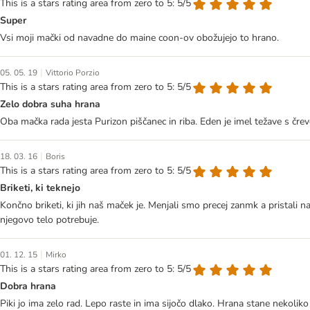
This is a stars rating area from zero to 5: 5/5
Super
Vsi moji mački od navadne do maine coon-ov obožujejo to hrano.
|
05. 05. 19
Vittorio Porzio
This is a stars rating area from zero to 5: 5/5
Zelo dobra suha hrana
Oba mačka rada jesta Purizon piščanec in riba. Eden je imel težave s črev
|
18. 03. 16
Boris
This is a stars rating area from zero to 5: 5/5
Briketi, ki teknejo
Končno briketi, ki jih naš maček je. Menjali smo precej zanmk a pristali na
njegovo telo potrebuje.
|
01. 12. 15
Mirko
This is a stars rating area from zero to 5: 5/5
Dobra hrana
Piki jo ima zelo rad. Lepo raste in ima sijočo dlako. Hrana stane nekoli