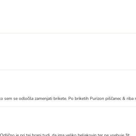
o sem se odločila zamenjati brikete. Po briketih Purizon piščanec & riba n
lično je pri tej hrani tudi, da ima veliko beljakovin ter ne vsebuje žit.