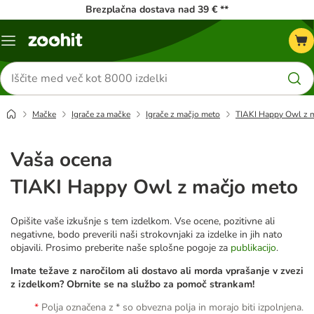
Brezplačna dostava nad 39 € **
Meni
kataloga
Iskanje
izdelkov
Mačke
Igrače za mačke
Igrače z mačjo meto
TIAKI Happy Owl z 
Vaša ocena
TIAKI Happy Owl z mačjo meto
Opišite vaše izkušnje s tem izdelkom. Vse ocene, pozitivne ali
negativne, bodo preverili naši strokovnjaki za izdelke in jih nato
objavili. Prosimo preberite naše splošne pogoje za
publikacijo
.
Imate težave z naročilom ali dostavo ali morda vprašanje v zvezi
z izdelkom? Obrnite se na službo za pomoč strankam!
Polja označena z * so obvezna polja in morajo biti izpolnjena.