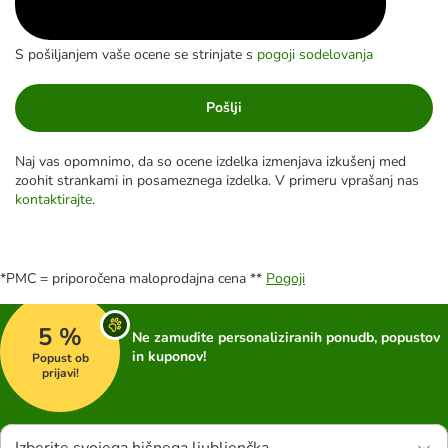
S pošiljanjem vaše ocene se strinjate s
pogoji sodelovanja
Pošlji
Naj vas opomnimo, da so ocene izdelka izmenjava izkušenj med
zoohit strankami in posameznega izdelka. V primeru vprašanj nas
kontaktirajte
.
*PMC = priporočena maloprodajna cena **
Pogoji
5 %
Ne zamudite personaliziranih ponudb, popustov
in kuponov!
Popust ob
prijavi!