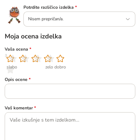
Potrdite različico izdelka
*
Nisem prepričan/a.
Moja ocena izdelka
Vaša ocena
*
1
2
3
4
5
slabo
zelo dobro
Opis ocene
*
Vaš komentar
*