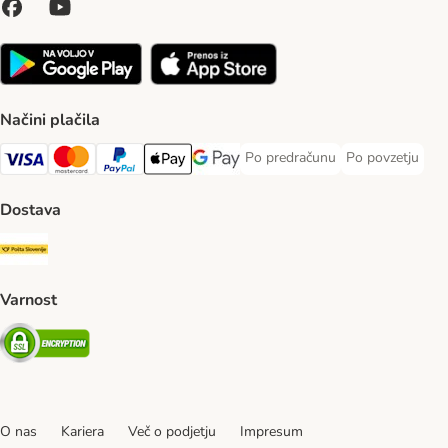
Načini plačila
Po predračunu
Po povzetju
Po predračunu Payment Method
Po povzetju Pa
Visa Payment Method
MasterCard Payment Method
PayPal Payment Method
Apple Pay Payment Method
Google pay Payment Method
Dostava
Pošta Slovenije Shipping Method
Varnost
Security
O nas
Kariera
Več o podjetju
Impresum