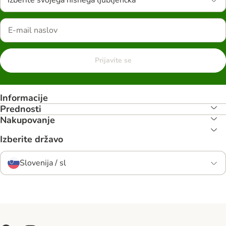
Izberite svojega hišnega ljubljenčka
Prijavite se
Informacije
Prednosti
Nakupovanje
Izberite državo
Slovenija / sl