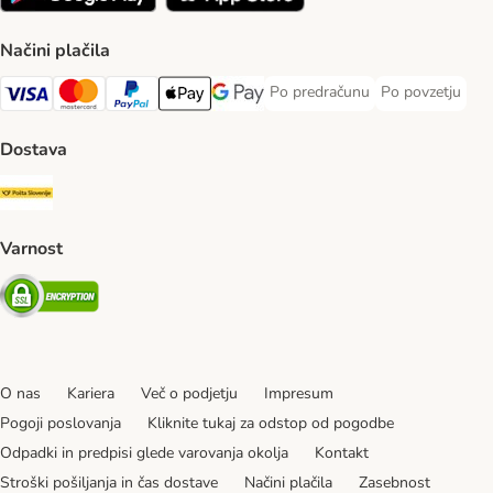
Načini plačila
Po predračunu
Po povzetju
Po predračunu Payment Method
Po povzetju Pa
Visa Payment Method
MasterCard Payment Method
PayPal Payment Method
Apple Pay Payment Method
Google pay Payment Method
Dostava
Pošta Slovenije Shipping Method
Varnost
Security
O nas
Kariera
Več o podjetju
Impresum
Pogoji poslovanja
Kliknite tukaj za odstop od pogodbe
Odpadki in predpisi glede varovanja okolja
Kontakt
Stroški pošiljanja in čas dostave
Načini plačila
Zasebnost