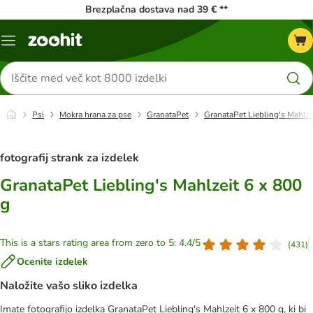
Brezplačna dostava nad 39 € **
Meni
kataloga
Iskanje
izdelkov
Psi
Mokra hrana za pse
GranataPet
GranataPet Liebling's Mahlze
fotografij strank za izdelek
GranataPet Liebling's Mahlzeit 6 x 800
g
This is a stars rating area from zero to 5: 4.4/5
(
431
)
Ocenite izdelek
Naložite vašo sliko izdelka
Imate fotografijo izdelka GranataPet Liebling's Mahlzeit 6 x 800 g, ki bi