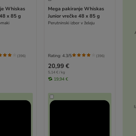
je Whiskas
Mega pakiranje Whiskas
 48 x 85 g
Junior vrečke 48 x 85 g
 omaki
Perutninski izbor v želeju
Rating: 4.3/5
(
396
)
(
396
)
20,99 €
5,14 € / kg
19,94 €
I