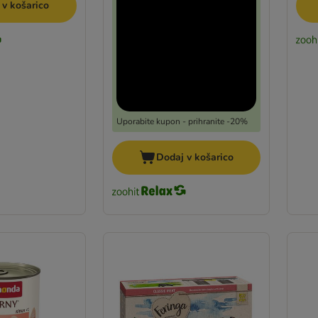
 v košarico
Uporabite kupon - prihranite -20%
Dodaj v košarico