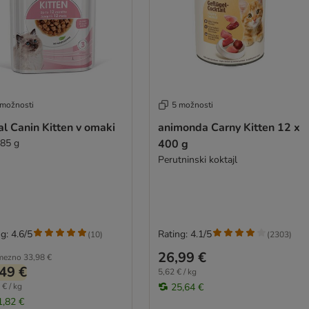
 možnosti
5 možnosti
l Canin Kitten v omaki
animonda Carny Kitten 12 x
 85 g
400 g
Perutninski koktajl
g: 4.6/5
Rating: 4.1/5
(
10
)
(
2303
)
26,99 €
mezno
33,98 €
49 €
5,62 € / kg
 € / kg
25,64 €
1,82 €