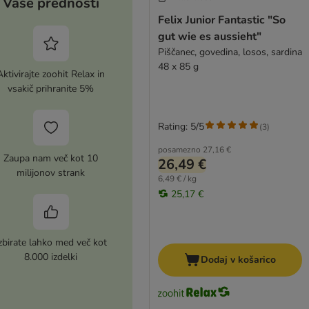
Vaše prednosti
Felix Junior Fantastic "So
gut wie es aussieht"
Piščanec, govedina, losos, sardina
48 x 85 g
Aktivirajte zoohit Relax in
vsakič prihranite 5%
Rating: 5/5
(
3
)
posamezno
27,16 €
Zaupa nam več kot 10
26,49 €
milijonov strank
6,49 € / kg
25,17 €
zbirate lahko med več kot
8.000 izdelki
Dodaj v košarico