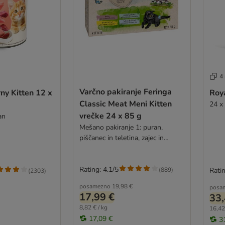
4
Varčno pakiranje Feringa
ny Kitten 12 x
Roya
Classic Meat Meni Kitten
24 x
vrečke 24 x 85 g
an
Mešano pakiranje 1: puran,
piščanec in teletina, zajec in
piščanec, losos in piščanec
Rating: 4.1/5
(
889
)
Ratin
(
2303
)
posamezno
19,98 €
posa
17,99 €
33,
8,82 € / kg
16,42
17,09 €
3