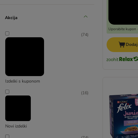
Akcija
Animonda Vom Feinsten
Uporabite kupon -
(
74
)
(
6
)
Dodaj
Applaws
(
5
)
Izdelki s kuponom
(
16
)
Best Nature
(
6
)
Novi izdelki
(
74
)