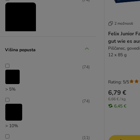
catz finefood
2 možnosti
Felix Junior F
Znižani izdelki
gut wie es au
Piščanec, govedi
Višina popusta
(
6
)
12 x 85 g
(
74
)
Rating: 5/5
zoohitov izbor
> 5%
6,79 €
6,66 € / kg
(
74
)
6,45 €
> 10%
(
11
)