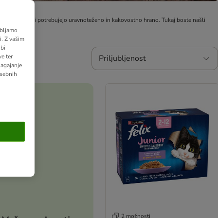
ščajoči mucki potrebujejo uravnoteženo in kakovostno hrano. Tukaj boste našli
abljamo
. Z vašim
bi
e ter
Priljubljenost
lagajanje
osebnih
2 možnosti