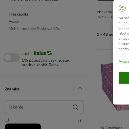
Visoko kakovostna hr
Praskalniki
mokro hrano prilagoj
Na naš
Pesek
nujno 
Mehke postelje & skrivališča
soglas
izboljš
1 - 48 od 260 rez
Igrače
prilag
Stranišče & nega
nastav
product items ha
podatk
Feliway
Felisept
5% popust na vsak izdelek
Prilag
Posode & napajalniki
storitve zoohit Relax
Transport & varnost
Prva oprema
Znamka
Iskanje
(
1
)
2 možnosti