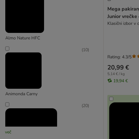
Mega pakiran
Junior vrečke
Klasični izbor v
Almo Nature HFC
(
10
)
Rating: 4.3/5
20,99 €
5,14 € / kg
19,94 €
Animonda Carny
(
20
)
več