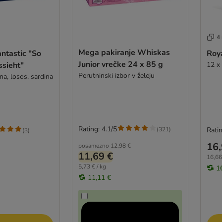
4
Mega pakiranje Whiskas
antastic "So
Roya
Junior vrečke 24 x 85 g
ssieht"
12 x
Perutninski izbor v želeju
na, losos, sardina
Rating: 4.1/5
(
321
)
Ratin
(
3
)
16,
posamezno
12,98 €
11,69 €
16,66
5,73 € / kg
1
11,11 €