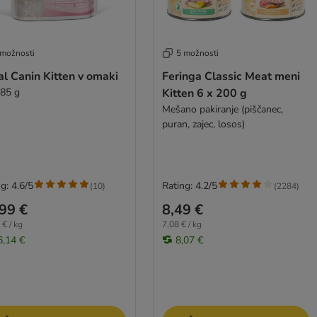
 možnosti
5 možnosti
l Canin Kitten v omaki
Feringa Classic Meat meni
 85 g
Kitten 6 x 200 g
Mešano pakiranje (piščanec,
puran, zajec, losos)
g: 4.6/5
Rating: 4.2/5
(
10
)
(
2284
)
99 €
8,49 €
 € / kg
7,08 € / kg
6,14 €
8,07 €