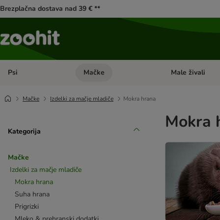
Brezplačna dostava nad 39 € **
Psi
Mačke
Male živali
Odprite meni kategorij: Psi
Odprite meni kateg
Mačke
Izdelki za mačje mladiče
Mokra hrana
Mokra 
Kategorija
Mačke
Izdelki za mačje mladiče
Mokra hrana
Suha hrana
Prigrizki
Mleko & prehranski dodatki