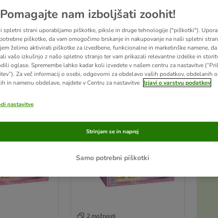
Pomagajte nam izboljšati zoohit!
ana, prilagojena posebnim potrebam mačk je osnova za zdravo mačje življenje. Odra
eno potrebam mačjih mladičev - za zdravo rast in optimalen razvoj.
i spletni strani uporabljamo piškotke, piksle in druge tehnologije ("piškotki"). Upor
potrebne piškotke, da vam omogočimo brskanje in nakupovanje na naši spletni strani
jem želimo aktivirati piškotke za izvedbene, funkcionalne in marketinške namene, da 
ali vašo izkušnjo z našo spletno stranjo ter vam prikazali relevantne izdelke in storitv
ultatov
odili oglase. Spremembe lahko kadar koli izvedete v našem centru za nastavitve (“Pri
itev”). Za več informacij o osebi, odgovorni za obdelavo vaših podatkov, obdelanih 
ve been changed
ih in namenu obdelave, najdete v Centru za nastavitve
Izjavi o varstvu podatkov
odi nastavitve
Strinjam se in naprej
Samo potrebni piškotki
2 možnosti