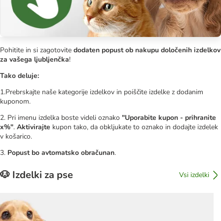
Pohitite in si zagotovite
dodaten popust ob nakupu določenih izdelkov
za vašega ljubljenčka
!
Tako deluje:
1.Prebrskajte naše kategorije izdelkov in poiščite izdelke z dodanim
kuponom.
2. Pri imenu izdelka boste videli oznako
"Uporabite kupon - prihranite
x%"
.
Aktivirajte
kupon tako, da obkljukate to oznako in dodajte izdelek
v košarico.
3.
Popust bo avtomatsko obračunan
.
🐶 Izdelki za pse
Vsi izdelki