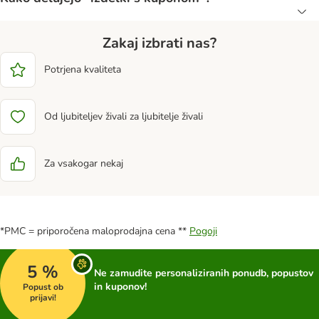
Zakaj izbrati nas?
Potrjena kvaliteta
Od ljubiteljev živali za ljubitelje živali
Za vsakogar nekaj
*PMC = priporočena maloprodajna cena **
Pogoji
5 %
Ne zamudite personaliziranih ponudb, popustov
in kuponov!
Popust ob
prijavi!